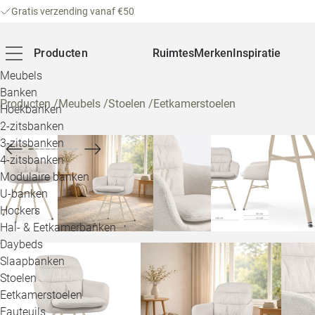
Gratis verzending vanaf €50
Producten
Ruimtes
Merken
Inspiratie
Meubels
Banken
Producten
/
Meubels
/
Stoelen
/
Eetkamerstoelen
Hoekbanken
2-zitsbanken
3-zitsbanken
4-zitsbanken
Modulaire banken
U-banken
Hockers
Hal- & Eetkamerbanken
Daybeds
Slaapbanken
Stoelen
Eetkamerstoelen
Fauteuils