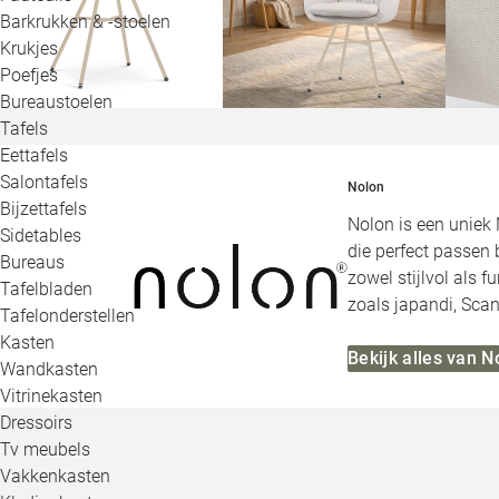
Barkrukken & -stoelen
Krukjes
Poefjes
Bureaustoelen
Tafels
Eettafels
Salontafels
Nolon
Bijzettafels
Nolon is een uniek 
Sidetables
die perfect passen 
Bureaus
zowel stijlvol als 
Tafelbladen
zoals japandi, Scan
Tafelonderstellen
Kasten
Bekijk alles van N
Wandkasten
Vitrinekasten
Dressoirs
Tv meubels
Vakkenkasten