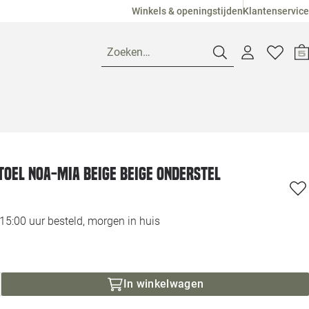
Winkels & openingstijden
Klantenservice
Zoeken…
Openingstijden
Pagina suggesties
Loods 5 Ame
oel Noa-Mia beige beige onderstel
Winkels
Loods 5 Dui
5:00 uur besteld, morgen in huis
Klantenservice
Loods 5 Maas
Veelgestelde vragen
Loods 5 Slie
In winkelwagen