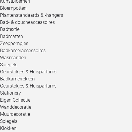
Kunstbloemen
Bloempotten
Plantenstandaards & -hangers
Bad- & doucheaccessoires
Badtextiel
Badmatten
Zeeppompjes
Badkameraccessoires
Wasmanden
Spiegels
Geurstokjes & Huisparfums
Badkamerrekken
Geurstokjes & Huisparfums
Stationery
Eigen Collectie
Wanddecoratie
Muurdecoratie
Spiegels
Klokken