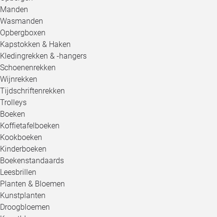
Manden
Wasmanden
Opbergboxen
Kapstokken & Haken
Kledingrekken & -hangers
Schoenenrekken
Wijnrekken
Tijdschriftenrekken
Trolleys
Boeken
Koffietafelboeken
Kookboeken
Kinderboeken
Boekenstandaards
Leesbrillen
Planten & Bloemen
Kunstplanten
Droogbloemen