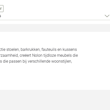
Loods 5 Za
r
Loods 5 Gara
s
Alle openingst
ctie stoelen, barkrukken, fauteuils en kussens
urzaamheid, creëert Nolon tijdloze meubels die
s die passen bij verschillende woonstijlen,