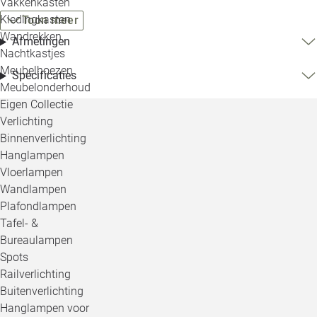
Vakkenkasten
Kledingkasten
Toon meer
Wandrekken
Afmetingen
Nachtkastjes
Meubelhoezen
Specificaties
Meubelonderhoud
Eigen Collectie
Verlichting
Binnenverlichting
Hanglampen
Vloerlampen
Wandlampen
Plafondlampen
Tafel- &
Bureaulampen
Spots
Railverlichting
Buitenverlichting
Hanglampen voor