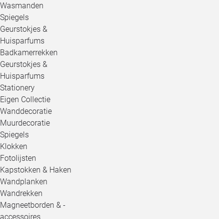
Wasmanden
Spiegels
Geurstokjes &
Huisparfums
Badkamerrekken
Geurstokjes &
Huisparfums
Stationery
Eigen Collectie
Wanddecoratie
Muurdecoratie
Spiegels
Klokken
Fotolijsten
Kapstokken & Haken
Wandplanken
Wandrekken
Magneetborden & -
accessoires