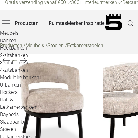
Gratis verzending vanaf €50
300+ interieurmerken
Retour
Producten
Ruimtes
Merken
Inspiratie
Meubels
Banken
Producten
/
Meubels
/
Stoelen
/
Eetkamerstoelen
Hoekbanken
Pagina
2-zitsbanken
3-zitsbanken
4-zitsbanken
Winke
Modulaire banken
U-banken
Klant
Hockers
Hal- &
Veelg
Eetkamerbanken
Daybeds
Openin
Slaapbanken
Loo
Stoelen
Eetkamerstoelen