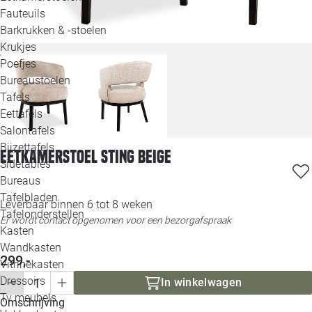
Loo
Fauteuils
Barkrukken & -stoelen
Krukjes
Loo
Poefjes
Bureaustoelen
Loo
Tafels
Eettafels
Loo
Salontafels
Bijzettafels
Eetkamerstoel Sting beige
Loo
Sidetables
Bureaus
Tafelbladen
Leverbaar binnen 6 tot 8 weken
Alle 
Tafelonderstellen
Er wordt contact opgenomen voor een bezorgafspraak
Kasten
Wandkasten
299,-
Vitrinekasten
Dressoirs
In winkelwagen
Tv meubels
Omschrijving