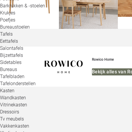
Barkrukken & -stoelen
Krukjes
Poefjes
Bureaustoelen
Tafels
Eettafels
Salontafels
Bijzettafels
Rowico Home
Sidetables
Bureaus
Bekijk alles van 
Tafelbladen
Tafelonderstellen
Kasten
Wandkasten
Vitrinekasten
Dressoirs
Tv meubels
Vakkenkasten