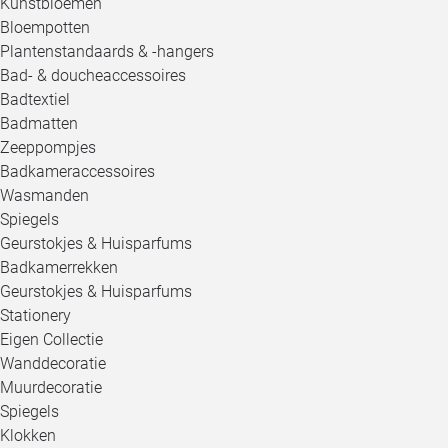
Kunstbloemen
Bloempotten
Plantenstandaards & -hangers
Bad- & doucheaccessoires
Badtextiel
Badmatten
Zeeppompjes
Badkameraccessoires
Wasmanden
Spiegels
Geurstokjes & Huisparfums
Badkamerrekken
Geurstokjes & Huisparfums
Stationery
Eigen Collectie
Wanddecoratie
Muurdecoratie
Spiegels
Klokken