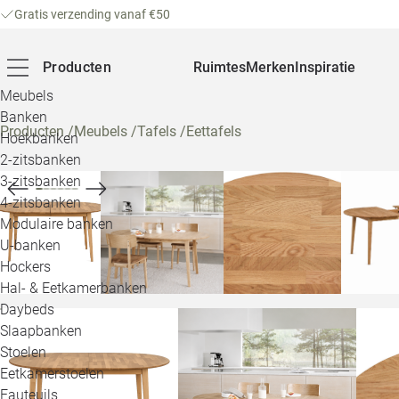
Gratis verzending vanaf €50
Producten
Ruimtes
Merken
Inspiratie
Meubels
Banken
Producten
/
Meubels
/
Tafels
/
Eettafels
Hoekbanken
2-zitsbanken
3-zitsbanken
4-zitsbanken
Modulaire banken
U-banken
Hockers
Hal- & Eetkamerbanken
Daybeds
Slaapbanken
Stoelen
Eetkamerstoelen
Fauteuils