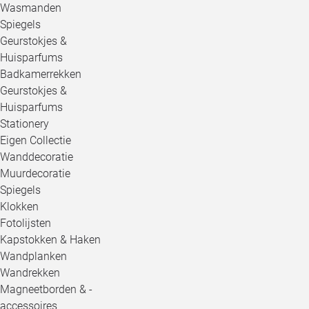
Wasmanden
Spiegels
Geurstokjes &
Huisparfums
Badkamerrekken
Geurstokjes &
Huisparfums
Stationery
Eigen Collectie
Wanddecoratie
Muurdecoratie
Spiegels
Klokken
Fotolijsten
Kapstokken & Haken
Wandplanken
Wandrekken
Magneetborden & -
accessoires