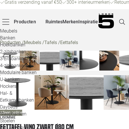
Gratis verzending vanaf €50
300+ interieurmerken
Retour
Producten
Ruimtes
Merken
Inspiratie
Meubels
Banken
Producten
/
Meubels
/
Tafels
/
Eettafels
Hoekbanken
Pagina
2-zitsbanken
3-zitsbanken
4-zitsbanken
Winke
Modulaire banken
U-banken
Klant
Hockers
Hal- &
Veelg
Eetkamerbanken
Daybeds
Openin
Alleen online
Slaapbanken
LISOMME
Loo
Stoelen
Eettafel Vino zwart Ø80 cm
Eetkamerstoelen