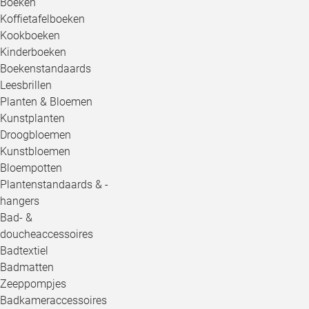
Boeken
Koffietafelboeken
Kookboeken
Kinderboeken
Boekenstandaards
Leesbrillen
Planten & Bloemen
Kunstplanten
Droogbloemen
Kunstbloemen
Bloempotten
Plantenstandaards & -
hangers
Bad- &
doucheaccessoires
Badtextiel
Badmatten
Zeeppompjes
Badkameraccessoires