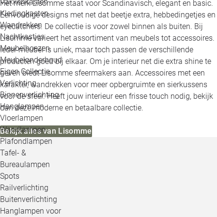
Vakkenkasten
Het merk Lisomme staat voor Scandinavisch, elegant en basic.
Kledingkasten
Eenvoudige designs met net dat beetje extra, hebbedingetjes en
Wandrekken
eyecatchers. De collectie is voor zowel binnen als buiten. Bij
Nachtkastjes
Lisomme varieert het assortiment van meubels tot accessoires.
Meubelhoezen
Ieder meubel is uniek, maar toch passen de verschillende
Meubelonderhoud
producten goed bij elkaar. Om je interieur net die extra shine te
Eigen Collectie
geven biedt Lisomme sfeermakers aan. Accessoires met een
Verlichting
karakter, wandrekken voor meer opbergruimte en sierkussens
Binnenverlichting
voor de sfeer. Heeft jouw interieur een frisse touch nodig, bekijk
Hanglampen
dan deze moderne en betaalbare collectie.
Vloerlampen
Wandlampen
Bekijk alles van Lisomme
Plafondlampen
Tafel- &
Bureaulampen
Spots
Railverlichting
Buitenverlichting
Hanglampen voor