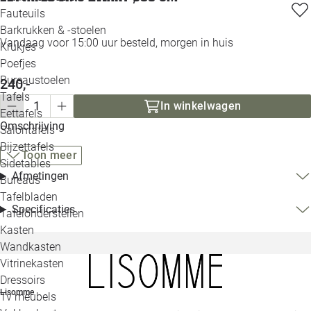
Loo
Fauteuils
Barkrukken & -stoelen
Vandaag voor 15:00 uur besteld, morgen in huis
Krukjes
Loo
Poefjes
Bureaustoelen
240,-
Loo
Tafels
In winkelwagen
Eettafels
Loo
Omschrijving
Salontafels
Bijzettafels
Toon meer
Loo
Sidetables
Afmetingen
Bureaus
Tafelbladen
Alle 
Specificaties
Tafelonderstellen
Kasten
Wandkasten
Vitrinekasten
Dressoirs
Lisomme
Tv meubels