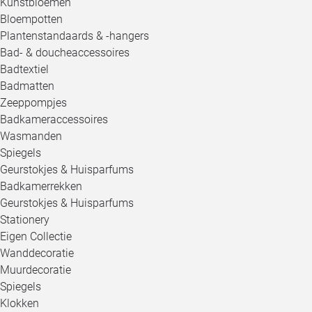
Kunstbloemen
Bloempotten
Plantenstandaards & -hangers
Bad- & doucheaccessoires
Badtextiel
Badmatten
Zeeppompjes
Badkameraccessoires
Wasmanden
Spiegels
Geurstokjes & Huisparfums
Badkamerrekken
Geurstokjes & Huisparfums
Stationery
Eigen Collectie
Wanddecoratie
Muurdecoratie
Spiegels
Klokken