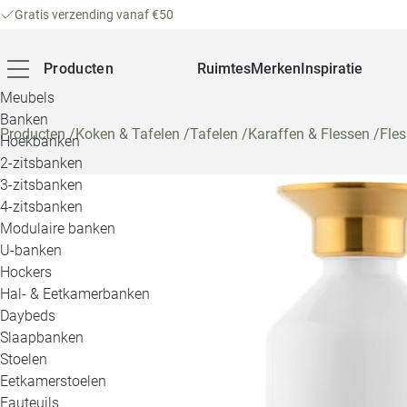
Gratis verzending vanaf €50
Producten
Ruimtes
Merken
Inspiratie
Meubels
Banken
Producten
/
Koken & Tafelen
/
Tafelen
/
Karaffen & Flessen
/
Fle
Hoekbanken
2-zitsbanken
3-zitsbanken
4-zitsbanken
Modulaire banken
U-banken
Hockers
Hal- & Eetkamerbanken
Daybeds
Slaapbanken
Stoelen
Eetkamerstoelen
Fauteuils