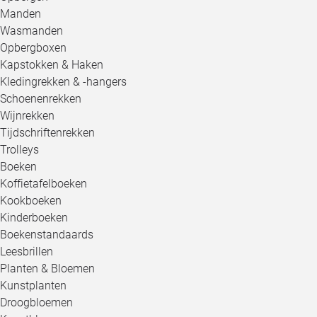
Manden
Wasmanden
Opbergboxen
Kapstokken & Haken
Kledingrekken & -hangers
Schoenenrekken
Wijnrekken
Tijdschriftenrekken
Trolleys
Boeken
Koffietafelboeken
Kookboeken
Kinderboeken
Boekenstandaards
Leesbrillen
Planten & Bloemen
Kunstplanten
Droogbloemen