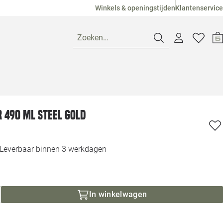
Winkels & openingstijden
Klantenservice
Zoeken…
Openingstijden
r 490 ml steel gold
Pagina suggesties
Loods 5 Ame
Winkels
Loods 5 Dui
Leverbaar binnen 3 werkdagen
Klantenservice
Loods 5 Maas
In winkelwagen
Veelgestelde vragen
Loods 5 Slie