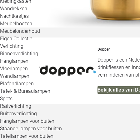
Kledingkasten
Wandrekken
Nachtkastjes
Meubelhoezen
Meubelonderhoud
Eigen Collectie
Verlichting
Dopper
Binnenverlichting
Dopper is een Neder
Hanglampen
drinkflessen en inn
Vloerlampen
verminderen van pla
Wandlampen
Plafondlampen
Bekijk alles van 
Tafel- & Bureaulampen
Spots
Railverlichting
Buitenverlichting
Hanglampen voor buiten
Staande lampen voor buiten
Tafellampen voor buiten