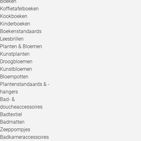
Boeken
Koffietafelboeken
Kookboeken
Kinderboeken
Boekenstandaards
Leesbrillen
Planten & Bloemen
Kunstplanten
Droogbloemen
Kunstbloemen
Bloempotten
Plantenstandaards & -
hangers
Bad- &
doucheaccessoires
Badtextiel
Badmatten
Zeeppompjes
Badkameraccessoires