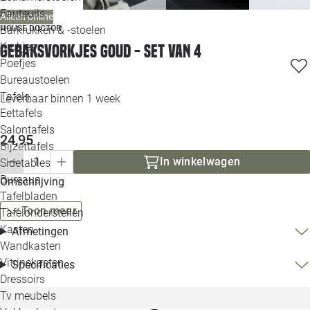
Loo
Fauteuils
Alleen online
HOUSE DOCTOR
Barkrukken & -stoelen
Krukjes
Gebaksvorkjes goud - set van 4
Loo
Poefjes
Bureaustoelen
Loo
Tafels
Leverbaar binnen 1 week
Eettafels
Loo
Salontafels
24,95
Bijzettafels
Loo
In winkelwagen
Sidetables
Bureaus
Omschrijving
Tafelbladen
Alle 
Toon meer
Tafelonderstellen
Kasten
Afmetingen
Wandkasten
Vitrinekasten
Specificaties
Dressoirs
Tv meubels