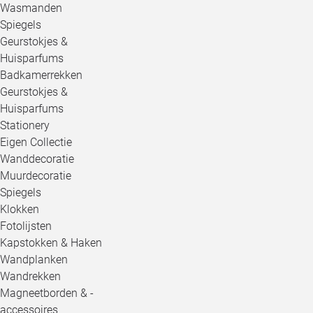
Wasmanden
Spiegels
Geurstokjes &
Huisparfums
Badkamerrekken
Geurstokjes &
Huisparfums
Stationery
Eigen Collectie
Wanddecoratie
Muurdecoratie
Spiegels
Klokken
Fotolijsten
Kapstokken & Haken
Wandplanken
Wandrekken
Magneetborden & -
accessoires