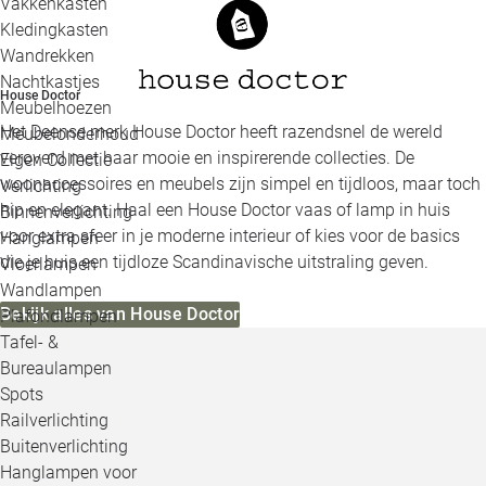
Vakkenkasten
Kledingkasten
Wandrekken
Nachtkastjes
House Doctor
Meubelhoezen
Het Deense merk House Doctor heeft razendsnel de wereld
Meubelonderhoud
veroverd met haar mooie en inspirerende collecties. De
Eigen Collectie
woonaccessoires en meubels zijn simpel en tijdloos, maar toch
Verlichting
hip en elegant. Haal een House Doctor vaas of lamp in huis
Binnenverlichting
voor extra sfeer in je moderne interieur of kies voor de basics
Hanglampen
die je huis een tijdloze Scandinavische uitstraling geven.
Vloerlampen
Wandlampen
Bekijk alles van House Doctor
Plafondlampen
Tafel- &
Bureaulampen
Spots
Railverlichting
Buitenverlichting
Hanglampen voor