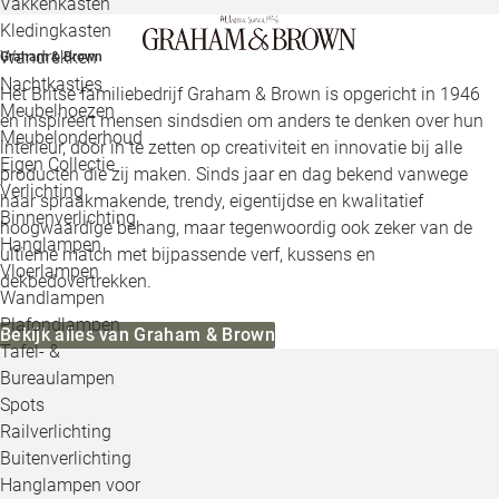
Vakkenkasten
Kledingkasten
Wandrekken
Graham & Brown
Nachtkastjes
Het Britse familiebedrijf Graham & Brown is opgericht in 1946
Meubelhoezen
en inspireert mensen sindsdien om anders te denken over hun
Meubelonderhoud
interieur, door in te zetten op creativiteit en innovatie bij alle
Eigen Collectie
producten die zij maken. Sinds jaar en dag bekend vanwege
Verlichting
haar spraakmakende, trendy, eigentijdse en kwalitatief
Binnenverlichting
hoogwaardige behang, maar tegenwoordig ook zeker van de
Hanglampen
ultieme match met bijpassende verf, kussens en
Vloerlampen
dekbedovertrekken.
Wandlampen
Plafondlampen
Bekijk alles van Graham & Brown
Tafel- &
Bureaulampen
Spots
Railverlichting
Buitenverlichting
Hanglampen voor