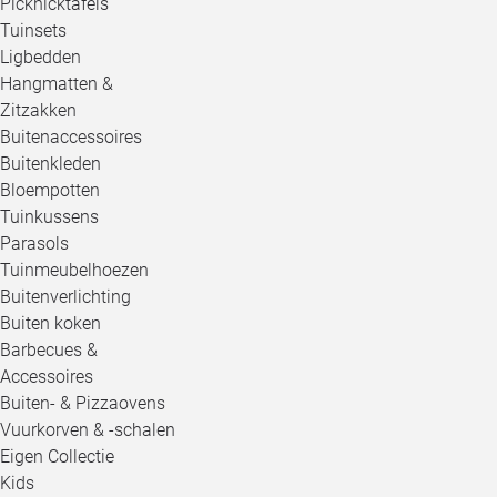
Picknicktafels
Tuinsets
Ligbedden
Hangmatten &
Zitzakken
Buitenaccessoires
Buitenkleden
Bloempotten
Tuinkussens
Parasols
Tuinmeubelhoezen
Buitenverlichting
Buiten koken
Barbecues &
Accessoires
Buiten- & Pizzaovens
Vuurkorven & -schalen
Eigen Collectie
Kids