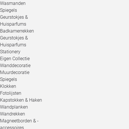
Wasmanden
Spiegels
Geurstokjes &
Huisparfums
Badkamerrekken
Geurstokjes &
Huisparfums
Stationery
Eigen Collectie
Wanddecoratie
Muurdecoratie
Spiegels
Klokken
Fotolijsten
Kapstokken & Haken
Wandplanken
Wandrekken
Magneetborden & -
accessoires