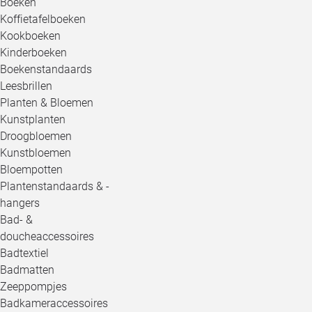
Boeken
Koffietafelboeken
Kookboeken
Kinderboeken
Boekenstandaards
Leesbrillen
Planten & Bloemen
Kunstplanten
Droogbloemen
Kunstbloemen
Bloempotten
Plantenstandaards & -
hangers
Bad- &
doucheaccessoires
Badtextiel
Badmatten
Zeeppompjes
Badkameraccessoires