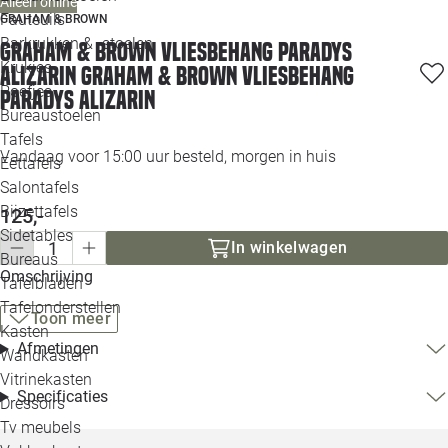
Alleen online
Loo
Fauteuils
GRAHAM & BROWN
Barkrukken & -stoelen
Graham & Brown vliesbehang Paradys
Krukjes
Loo
Alizarin Graham & Brown vliesbehang
Poefjes
Paradys Alizarin
Bureaustoelen
Loo
Tafels
Vandaag voor 15:00 uur besteld, morgen in huis
Eettafels
Loo
Salontafels
Bijzettafels
125,-
Loo
Sidetables
In winkelwagen
Bureaus
Omschrijving
Tafelbladen
Alle 
Tafelonderstellen
Toon meer
Kasten
Afmetingen
Wandkasten
Vitrinekasten
Specificaties
Dressoirs
Tv meubels