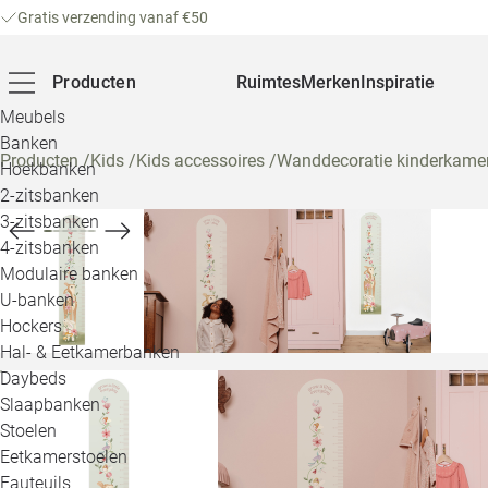
Gratis verzending vanaf €50
Producten
Ruimtes
Merken
Inspiratie
Meubels
Banken
Producten
/
Kids
/
Kids accessoires
/
Wanddecoratie kinderkame
Hoekbanken
2-zitsbanken
3-zitsbanken
4-zitsbanken
Modulaire banken
U-banken
Hockers
Hal- & Eetkamerbanken
Daybeds
Slaapbanken
Stoelen
Eetkamerstoelen
Fauteuils