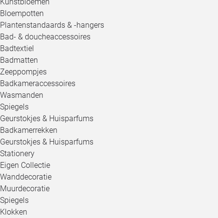
Kunstbloemen
Bloempotten
Plantenstandaards & -hangers
Bad- & doucheaccessoires
Badtextiel
Badmatten
Zeeppompjes
Badkameraccessoires
Wasmanden
Spiegels
Geurstokjes & Huisparfums
Badkamerrekken
Geurstokjes & Huisparfums
Stationery
Eigen Collectie
Wanddecoratie
Muurdecoratie
Spiegels
Klokken