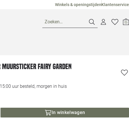
Winkels & openingstijden
Klantenservice
Zoeken…
Openingstijden
 muursticker Fairy Garden
Pagina suggesties
Loods 5 Ame
Winkels
Loods 5 Dui
5:00 uur besteld, morgen in huis
Klantenservice
Loods 5 Maas
In winkelwagen
Veelgestelde vragen
Loods 5 Slie