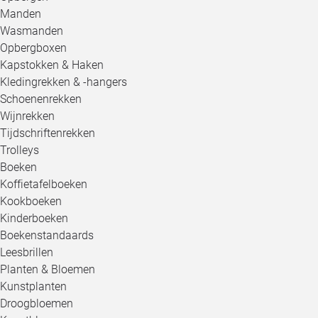
Manden
Wasmanden
Opbergboxen
Kapstokken & Haken
Kledingrekken & -hangers
Schoenenrekken
Wijnrekken
Tijdschriftenrekken
Trolleys
Boeken
Koffietafelboeken
Kookboeken
Kinderboeken
Boekenstandaards
Leesbrillen
Planten & Bloemen
Kunstplanten
Droogbloemen