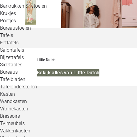
Barkrukken & -stoelen
Krukjes
Poefjes
Bureaustoelen
Tafels
Eettafels
Salontafels
Bijzettafels
Little Dutch
Sidetables
Bureaus
Bekijk alles van Little Dutch
Tafelbladen
Tafelonderstellen
Kasten
Wandkasten
Vitrinekasten
Dressoirs
Tv meubels
Vakkenkasten