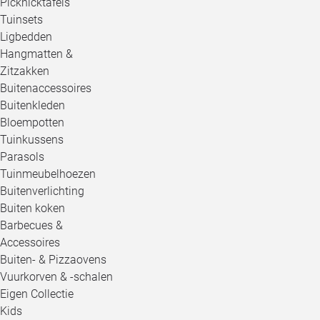
Picknicktafels
Tuinsets
Ligbedden
Hangmatten &
Zitzakken
Buitenaccessoires
Buitenkleden
Bloempotten
Tuinkussens
Parasols
Tuinmeubelhoezen
Buitenverlichting
Buiten koken
Barbecues &
Accessoires
Buiten- & Pizzaovens
Vuurkorven & -schalen
Eigen Collectie
Kids