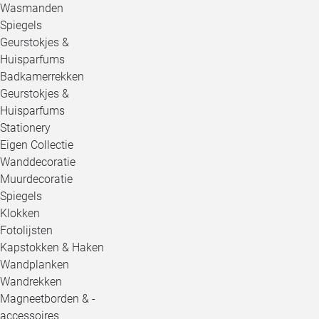
Wasmanden
Spiegels
Geurstokjes &
Huisparfums
Badkamerrekken
Geurstokjes &
Huisparfums
Stationery
Eigen Collectie
Wanddecoratie
Muurdecoratie
Spiegels
Klokken
Fotolijsten
Kapstokken & Haken
Wandplanken
Wandrekken
Magneetborden & -
accessoires