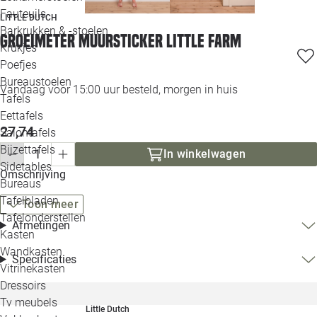
Loo
Fauteuils
LITTLE DUTCH
Barkrukken & -stoelen
Groeimeter muursticker Little Farm
Krukjes
Loo
Poefjes
Bureaustoelen
Loo
Vandaag voor 15:00 uur besteld, morgen in huis
Tafels
Eettafels
Loo
27,74
Salontafels
Bijzettafels
Loo
In winkelwagen
Sidetables
(out
Omschrijving
Bureaus
Tafelbladen
Toon meer
Alle 
Tafelonderstellen
Afmetingen
Kasten
Wandkasten
Specificaties
Vitrinekasten
Dressoirs
Tv meubels
Little Dutch