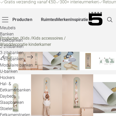
Gratis verzending vanaf €50
300+ interieurmerken
Retour
Producten
Ruimtes
Merken
Inspiratie
Meubels
Banken
Producten
/
Kids
/
Kids accessoires
/
Hoekbanken
Wanddecoratie kinderkamer
Pagina
2-zitsbanken
3-zitsbanken
4-zitsbanken
Winke
Modulaire banken
U-banken
Klant
Hockers
Hal- &
Veelg
Eetkamerbanken
Daybeds
Openin
Slaapbanken
Loo
Stoelen
Eetkamerstoelen