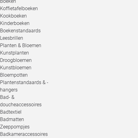
Boeken
Koffietafelboeken
Kookboeken
Kinderboeken
Boekenstandaards
Leesbrillen
Planten & Bloemen
Kunstplanten
Droogbloemen
Kunstbloemen
Bloempotten
Plantenstandaards & -
hangers
Bad- &
doucheaccessoires
Badtextiel
Badmatten
Zeeppompjes
Badkameraccessoires