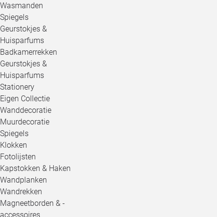
Wasmanden
Spiegels
Geurstokjes &
Huisparfums
Badkamerrekken
Geurstokjes &
Huisparfums
Stationery
Eigen Collectie
Wanddecoratie
Muurdecoratie
Spiegels
Klokken
Fotolijsten
Kapstokken & Haken
Wandplanken
Wandrekken
Magneetborden & -
accessoires