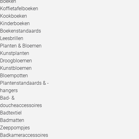
Boeken
Koffietafelboeken
Kookboeken
Kinderboeken
Boekenstandaards
Leesbrillen
Planten & Bloemen
Kunstplanten
Droogbloemen
Kunstbloemen
Bloempotten
Plantenstandaards & -
hangers
Bad- &
doucheaccessoires
Badtextiel
Badmatten
Zeeppompjes
Badkameraccessoires