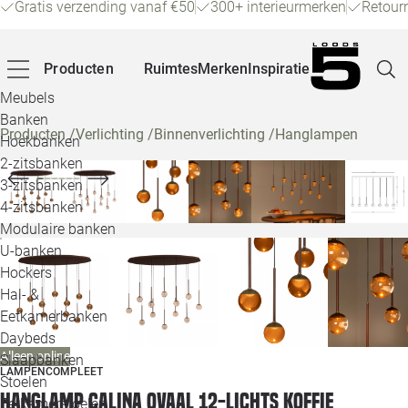
Gratis verzending vanaf €50
300+ interieurmerken
Retour
Producten
Ruimtes
Merken
Inspiratie
Meubels
Banken
Producten
/
Verlichting
/
Binnenverlichting
/
Hanglampen
Hoekbanken
Pagina
2-zitsbanken
3-zitsbanken
4-zitsbanken
Winke
Modulaire banken
U-banken
Klant
Hockers
Hal- &
Veelg
Eetkamerbanken
Daybeds
Openin
Alleen online
Slaapbanken
LAMPENCOMPLEET
Loo
Stoelen
Hanglamp Calina ovaal 12-lichts koffie
Eetkamerstoelen