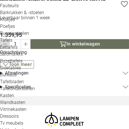
Loo
Fauteuils
Barkrukken & -stoelen
Leverbaar binnen 1 week
Krukjes
Loo
Poefjes
Bureaustoelen
1.359,95
Loo
Tafels
In winkelwagen
Eettafels
Loo
Omschrijving
Salontafels
Bijzettafels
Toon meer
Loo
Sidetables
Afmetingen
Bureaus
Tafelbladen
Alle 
Specificaties
Tafelonderstellen
Kasten
Wandkasten
Vitrinekasten
Dressoirs
Tv meubels