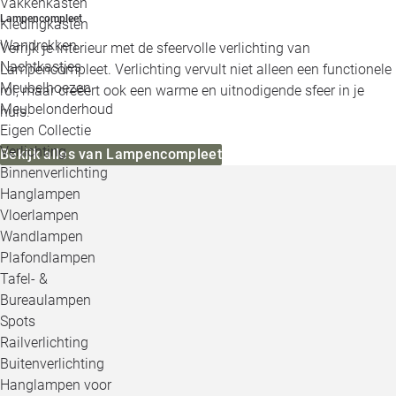
Vakkenkasten
Lampencompleet
Kledingkasten
Wandrekken
Verrijk je interieur met de sfeervolle verlichting van
Nachtkastjes
Lampencompleet. Verlichting vervult niet alleen een functionele
Meubelhoezen
rol, maar creëert ook een warme en uitnodigende sfeer in je
Meubelonderhoud
huis.
Eigen Collectie
Verlichting
Bekijk alles van Lampencompleet
Binnenverlichting
Hanglampen
Vloerlampen
Wandlampen
Plafondlampen
Tafel- &
Bureaulampen
Spots
Railverlichting
Buitenverlichting
Hanglampen voor