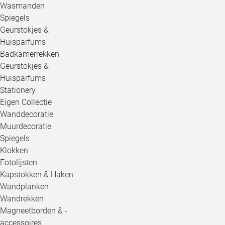
Wasmanden
Spiegels
Geurstokjes &
Huisparfums
Badkamerrekken
Geurstokjes &
Huisparfums
Stationery
Eigen Collectie
Wanddecoratie
Muurdecoratie
Spiegels
Klokken
Fotolijsten
Kapstokken & Haken
Wandplanken
Wandrekken
Magneetborden & -
accessoires