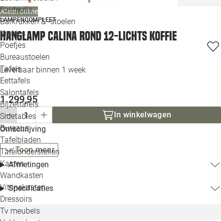
Loo
Fauteuils
Alleen online
LAMPENCOMPLEET
Barkrukken & -stoelen
Krukjes
Hanglamp Calina Rond 12-lichts koffie
Loo
Poefjes
Bureaustoelen
Loo
Tafels
Leverbaar binnen 1 week
Eettafels
Loo
Salontafels
1.299,95
Bijzettafels
Loo
In winkelwagen
Sidetables
(out
Bureaus
Omschrijving
Tafelbladen
Alle 
Toon meer
Tafelonderstellen
Kasten
Afmetingen
Wandkasten
Vitrinekasten
Specificaties
Dressoirs
Tv meubels