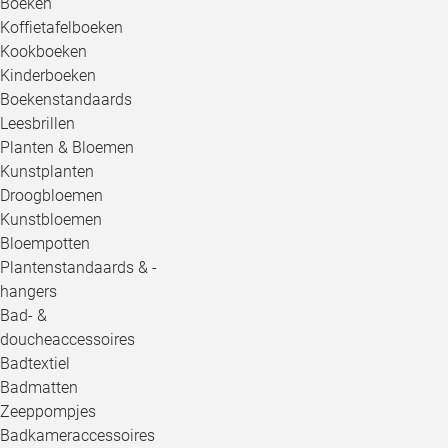
Boeken
Koffietafelboeken
Kookboeken
Kinderboeken
Boekenstandaards
Leesbrillen
Planten & Bloemen
Kunstplanten
Droogbloemen
Kunstbloemen
Bloempotten
Plantenstandaards & -
hangers
Bad- &
doucheaccessoires
Badtextiel
Badmatten
Zeeppompjes
Badkameraccessoires