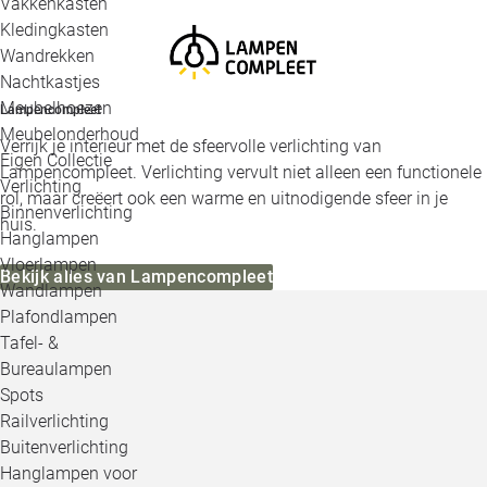
Vakkenkasten
Kledingkasten
Wandrekken
Nachtkastjes
Meubelhoezen
Lampencompleet
Meubelonderhoud
Verrijk je interieur met de sfeervolle verlichting van
Eigen Collectie
Lampencompleet. Verlichting vervult niet alleen een functionele
Verlichting
rol, maar creëert ook een warme en uitnodigende sfeer in je
Binnenverlichting
huis.
Hanglampen
Vloerlampen
Bekijk alles van Lampencompleet
Wandlampen
Plafondlampen
Tafel- &
Bureaulampen
Spots
Railverlichting
Buitenverlichting
Hanglampen voor