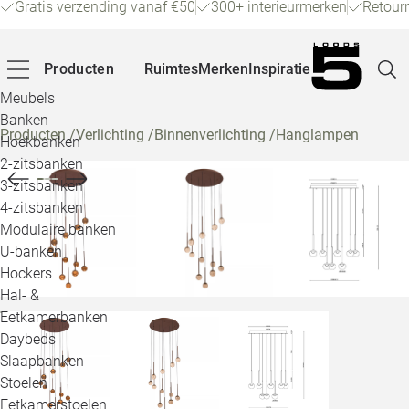
Gratis verzending vanaf €50
300+ interieurmerken
Retour
Producten
Ruimtes
Merken
Inspiratie
Meubels
Banken
Producten
/
Verlichting
/
Binnenverlichting
/
Hanglampen
Hoekbanken
Pagina
2-zitsbanken
3-zitsbanken
4-zitsbanken
Winke
Modulaire banken
U-banken
Klant
Hockers
Hal- &
Veelg
Eetkamerbanken
Daybeds
Openin
Slaapbanken
Loo
Stoelen
Eetkamerstoelen