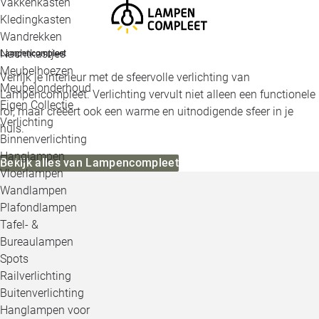
Vakkenkasten
Kledingkasten
Wandrekken
Nachtkastjes
Lampencompleet
Meubelhoezen
Verrijk je interieur met de sfeervolle verlichting van
Meubelonderhoud
Lampencompleet. Verlichting vervult niet alleen een functionele
Eigen Collectie
rol, maar creëert ook een warme en uitnodigende sfeer in je
Verlichting
huis.
Binnenverlichting
Hanglampen
Bekijk alles van Lampencompleet
Vloerlampen
Wandlampen
Plafondlampen
Tafel- &
Bureaulampen
Spots
Railverlichting
Buitenverlichting
Hanglampen voor