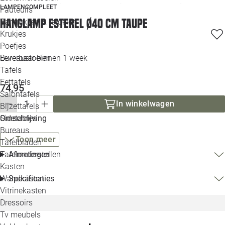
LAMPENCOMPLEET
Loo
Fauteuils
Hanglamp Esterel Ø40 cm taupe
Barkrukken & -stoelen
Krukjes
Loo
Poefjes
Leverbaar binnen 1 week
Bureaustoelen
Loo
Tafels
Eettafels
74,95
Loo
Salontafels
In winkelwagen
Bijzettafels
Loo
Omschrijving
Sidetables
(out
Bureaus
Toon meer
Tafelbladen
Alle 
Afmetingen
Tafelonderstellen
Kasten
Specificaties
Wandkasten
Vitrinekasten
Dressoirs
Tv meubels