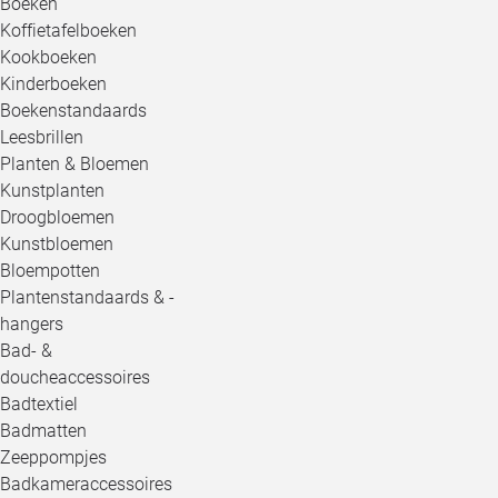
Boeken
Koffietafelboeken
Kookboeken
Kinderboeken
Boekenstandaards
Leesbrillen
Planten & Bloemen
Kunstplanten
Droogbloemen
Kunstbloemen
Bloempotten
Plantenstandaards & -
hangers
Bad- &
doucheaccessoires
Badtextiel
Badmatten
Zeeppompjes
Badkameraccessoires