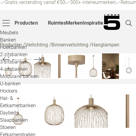
Gratis verzending vanaf €50
300+ interieurmerken
Retour
Producten
Ruimtes
Merken
Inspiratie
Meubels
Banken
Producten
/
Verlichting
/
Binnenverlichting
/
Hanglampen
Hoekbanken
Pagina
2-zitsbanken
3-zitsbanken
4-zitsbanken
Winke
Modulaire banken
U-banken
Klant
Hockers
Hal- &
Veelg
Eetkamerbanken
Daybeds
Openin
Slaapbanken
Loo
Stoelen
Eetkamerstoelen