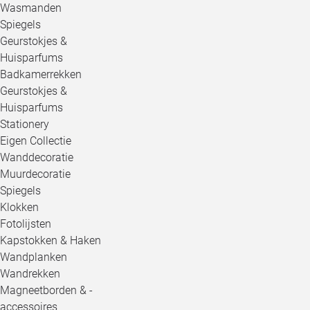
Wasmanden
Spiegels
Geurstokjes &
Huisparfums
Badkamerrekken
Geurstokjes &
Huisparfums
Stationery
Eigen Collectie
Wanddecoratie
Muurdecoratie
Spiegels
Klokken
Fotolijsten
Kapstokken & Haken
Wandplanken
Wandrekken
Magneetborden & -
accessoires