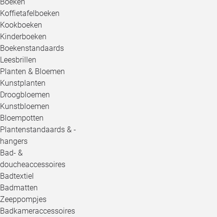
Boeken
Koffietafelboeken
Kookboeken
Kinderboeken
Boekenstandaards
Leesbrillen
Planten & Bloemen
Kunstplanten
Droogbloemen
Kunstbloemen
Bloempotten
Plantenstandaards & -
hangers
Bad- &
doucheaccessoires
Badtextiel
Badmatten
Zeeppompjes
Badkameraccessoires