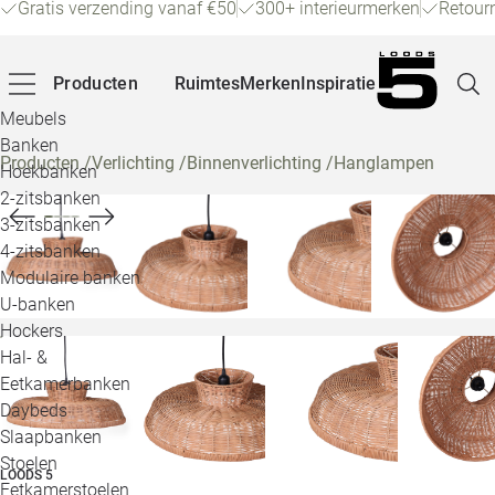
Gratis verzending vanaf €50
300+ interieurmerken
Retour
Producten
Ruimtes
Merken
Inspiratie
Meubels
Banken
Producten
/
Verlichting
/
Binnenverlichting
/
Hanglampen
Hoekbanken
Pagina
2-zitsbanken
3-zitsbanken
4-zitsbanken
Winke
Modulaire banken
U-banken
Klant
Hockers
Hal- &
Veelg
Eetkamerbanken
Daybeds
Openin
Slaapbanken
Loo
Stoelen
LOODS 5
Eetkamerstoelen