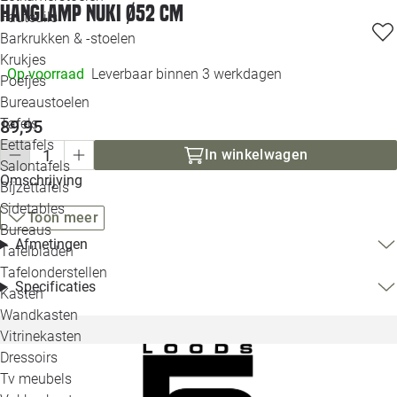
Hanglamp Nuki Ø52 cm
Loo
Fauteuils
Barkrukken & -stoelen
Krukjes
Loo
Op voorraad
Leverbaar binnen 3 werkdagen
Poefjes
Bureaustoelen
Loo
Tafels
89,95
Eettafels
Loo
In winkelwagen
Salontafels
Omschrijving
Bijzettafels
Loo
Sidetables
Toon meer
Bureaus
Afmetingen
Tafelbladen
Alle 
Tafelonderstellen
Specificaties
Kasten
Wandkasten
Vitrinekasten
Dressoirs
Tv meubels