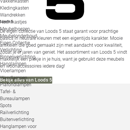
Vakkenkasten
Kledingkasten
Wandrekken
Nachtkastjes
Loods 5
Meubelhoezen
De eigen collectie van Loods 5 staat garant voor prachtige
Meubelonderhoud
basics in neutrale kleuren met een eigentijds karakter. Mooie
Eigen Collectie
artikelen die goed gemaakt zijn met aandacht voor kwaliteit,
Verlichting
zodat je er jaren van geniet. Het assortiment van Loods 5 vindt
Binnenverlichting
makkelijk een plekje in je huis, want je gebruikt deze meubels
Hanglampen
en woonaccessoires iedere dag!
Vloerlampen
Wandlampen
Bekijk alles van Loods 5
Plafondlampen
Tafel- &
Bureaulampen
Spots
Railverlichting
Buitenverlichting
Hanglampen voor