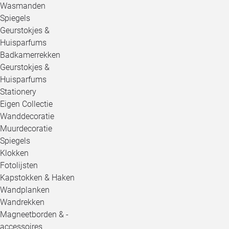
Wasmanden
Spiegels
Geurstokjes &
Huisparfums
Badkamerrekken
Geurstokjes &
Huisparfums
Stationery
Eigen Collectie
Wanddecoratie
Muurdecoratie
Spiegels
Klokken
Fotolijsten
Kapstokken & Haken
Wandplanken
Wandrekken
Magneetborden & -
accessoires