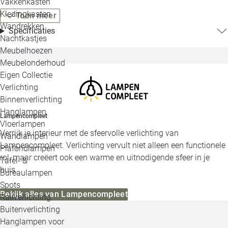
Vakkenkasten
Kledingkasten
Toon meer
Wandrekken
Specificaties
Nachtkastjes
Meubelhoezen
Meubelonderhoud
Eigen Collectie
Verlichting
Binnenverlichting
Hanglampen
Lampencompleet
Vloerlampen
Verrijk je interieur met de sfeervolle verlichting van
Wandlampen
Lampencompleet. Verlichting vervult niet alleen een functionele
Plafondlampen
rol, maar creëert ook een warme en uitnodigende sfeer in je
Tafel- &
huis.
Bureaulampen
Spots
Bekijk alles van Lampencompleet
Railverlichting
Buitenverlichting
Hanglampen voor