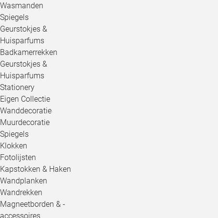
Wasmanden
Spiegels
Geurstokjes &
Huisparfums
Badkamerrekken
Geurstokjes &
Huisparfums
Stationery
Eigen Collectie
Wanddecoratie
Muurdecoratie
Spiegels
Klokken
Fotolijsten
Kapstokken & Haken
Wandplanken
Wandrekken
Magneetborden & -
accessoires