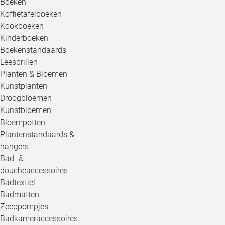
Boeken
Koffietafelboeken
Kookboeken
Kinderboeken
Boekenstandaards
Leesbrillen
Planten & Bloemen
Kunstplanten
Droogbloemen
Kunstbloemen
Bloempotten
Plantenstandaards & -
hangers
Bad- &
doucheaccessoires
Badtextiel
Badmatten
Zeeppompjes
Badkameraccessoires