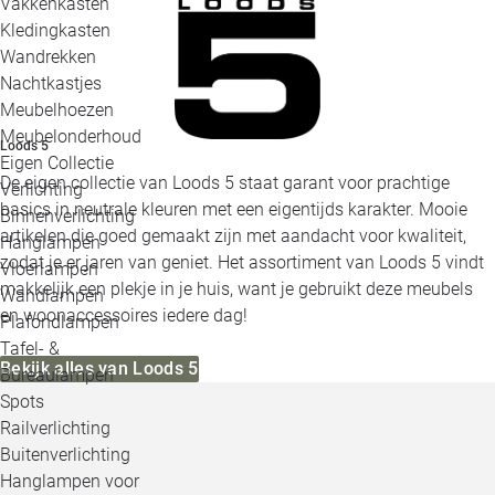
Vakkenkasten
Kledingkasten
Wandrekken
Nachtkastjes
Meubelhoezen
Meubelonderhoud
Loods 5
Eigen Collectie
De eigen collectie van Loods 5 staat garant voor prachtige
Verlichting
basics in neutrale kleuren met een eigentijds karakter. Mooie
Binnenverlichting
artikelen die goed gemaakt zijn met aandacht voor kwaliteit,
Hanglampen
zodat je er jaren van geniet. Het assortiment van Loods 5 vindt
Vloerlampen
makkelijk een plekje in je huis, want je gebruikt deze meubels
Wandlampen
en woonaccessoires iedere dag!
Plafondlampen
Tafel- &
Bekijk alles van Loods 5
Bureaulampen
Spots
Railverlichting
Buitenverlichting
Hanglampen voor