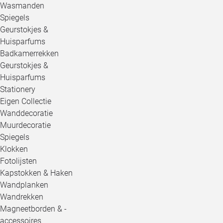
Wasmanden
Spiegels
Geurstokjes &
Huisparfums
Badkamerrekken
Geurstokjes &
Huisparfums
Stationery
Eigen Collectie
Wanddecoratie
Muurdecoratie
Spiegels
Klokken
Fotolijsten
Kapstokken & Haken
Wandplanken
Wandrekken
Magneetborden & -
accessoires