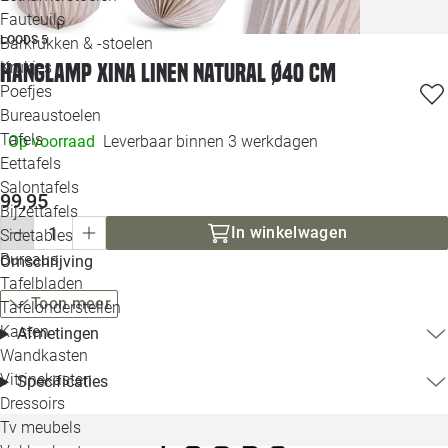
Loo
Fauteuils
LOODS 5
Barkrukken & -stoelen
Krukjes
Hanglamp Xina linen natural Ø40 cm
Loo
Poefjes
Bureaustoelen
Loo
Tafels
Op voorraad
Leverbaar binnen 3 werkdagen
Eettafels
Loo
Salontafels
99,95
Bijzettafels
Loo
In winkelwagen
Sidetables
Bureaus
Omschrijving
Tafelbladen
Alle 
Toon meer
Tafelonderstellen
Kasten
Afmetingen
Wandkasten
Vitrinekasten
Specificaties
Dressoirs
Tv meubels