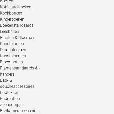
Boeken
Koffietafelboeken
Kookboeken
Kinderboeken
Boekenstandaards
Leesbrillen
Planten & Bloemen
Kunstplanten
Droogbloemen
Kunstbloemen
Bloempotten
Plantenstandaards & -
hangers
Bad- &
doucheaccessoires
Badtextiel
Badmatten
Zeeppompjes
Badkameraccessoires