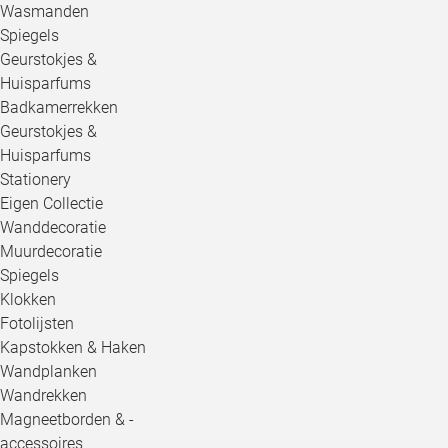
Wasmanden
Spiegels
Geurstokjes &
Huisparfums
Badkamerrekken
Geurstokjes &
Huisparfums
Stationery
Eigen Collectie
Wanddecoratie
Muurdecoratie
Spiegels
Klokken
Fotolijsten
Kapstokken & Haken
Wandplanken
Wandrekken
Magneetborden & -
accessoires