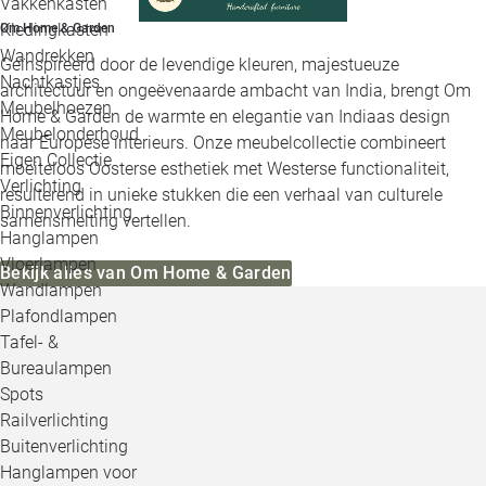
Vakkenkasten
Kledingkasten
Om Home & Garden
Wandrekken
Geïnspireerd door de levendige kleuren, majestueuze
Nachtkastjes
architectuur en ongeëvenaarde ambacht van India, brengt Om
Meubelhoezen
Home & Garden de warmte en elegantie van Indiaas design
Meubelonderhoud
naar Europese interieurs. Onze meubelcollectie combineert
Eigen Collectie
moeiteloos Oosterse esthetiek met Westerse functionaliteit,
Verlichting
resulterend in unieke stukken die een verhaal van culturele
Binnenverlichting
samensmelting vertellen.
Hanglampen
Vloerlampen
Bekijk alles van Om Home & Garden
Wandlampen
Plafondlampen
Tafel- &
Bureaulampen
Spots
Railverlichting
Buitenverlichting
Hanglampen voor