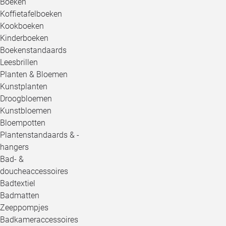
Boeken
Koffietafelboeken
Kookboeken
Kinderboeken
Boekenstandaards
Leesbrillen
Planten & Bloemen
Kunstplanten
Droogbloemen
Kunstbloemen
Bloempotten
Plantenstandaards & -
hangers
Bad- &
doucheaccessoires
Badtextiel
Badmatten
Zeeppompjes
Badkameraccessoires