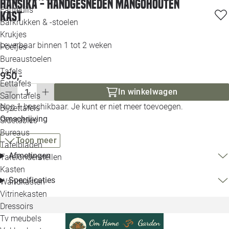
Hansika - Handgesneden Mangohouten
Loo
Fauteuils
Kast
Barkrukken & -stoelen
Krukjes
Loo
Leverbaar binnen 1 tot 2 weken
Poefjes
Bureaustoelen
Loo
Tafels
950,-
Eettafels
Loo
In winkelwagen
Salontafels
Nog 1 beschikbaar. Je kunt er niet meer toevoegen.
Bijzettafels
Loo
Omschrijving
Sidetables
(out
Bureaus
Toon meer
Tafelbladen
Alle 
Afmetingen
Tafelonderstellen
Kasten
Specificaties
Wandkasten
Vitrinekasten
Dressoirs
Tv meubels