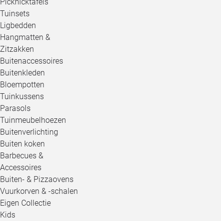
Picknicktafels
Tuinsets
Ligbedden
Hangmatten &
Zitzakken
Buitenaccessoires
Buitenkleden
Bloempotten
Tuinkussens
Parasols
Tuinmeubelhoezen
Buitenverlichting
Buiten koken
Barbecues &
Accessoires
Buiten- & Pizzaovens
Vuurkorven & -schalen
Eigen Collectie
Kids