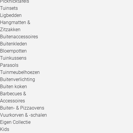
Picknicktafels
Tuinsets
Ligbedden
Hangmatten &
Zitzakken
Buitenaccessoires
Buitenkleden
Bloempotten
Tuinkussens
Parasols
Tuinmeubelhoezen
Buitenverlichting
Buiten koken
Barbecues &
Accessoires
Buiten- & Pizzaovens
Vuurkorven & -schalen
Eigen Collectie
Kids