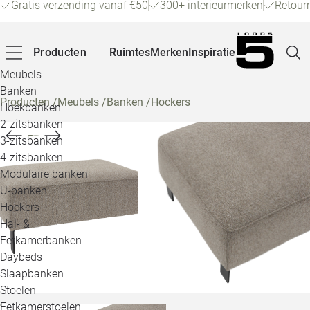
Gratis verzending vanaf €50
300+ interieurmerken
Retour
Producten
Ruimtes
Merken
Inspiratie
Meubels
Banken
Producten
/
Meubels
/
Banken
/
Hockers
Hoekbanken
Pagina
2-zitsbanken
3-zitsbanken
4-zitsbanken
Winke
Modulaire banken
U-banken
Klant
Hockers
Hal- &
Veelg
Eetkamerbanken
Daybeds
Openin
Slaapbanken
Loo
Stoelen
Eetkamerstoelen