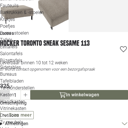
Loo
Fauteuils
Barkrukken & -stoelen
Krukjes
Loo
Poefjes
Bureaustoelen
LOODS 5
Loo
Tafels
Hocker Toronto sneak sesame 113
Eettafels
Loo
Salontafels
Bijzettafels
Leverbaar binnen 10 tot 12 weken
Loo
Sidetables
Er wordt contact opgenomen voor een bezorgafspraak
Bureaus
Tafelbladen
Alle 
325,-
Tafelonderstellen
Kasten
In winkelwagen
Wandkasten
Omschrijving
Vitrinekasten
Toon meer
Dressoirs
Tv meubels
Afmetingen