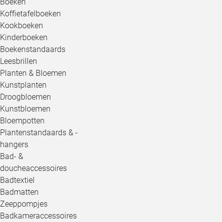
Boeken
Koffietafelboeken
Kookboeken
Kinderboeken
Boekenstandaards
Leesbrillen
Planten & Bloemen
Kunstplanten
Droogbloemen
Kunstbloemen
Bloempotten
Plantenstandaards & -
hangers
Bad- &
doucheaccessoires
Badtextiel
Badmatten
Zeeppompjes
Badkameraccessoires