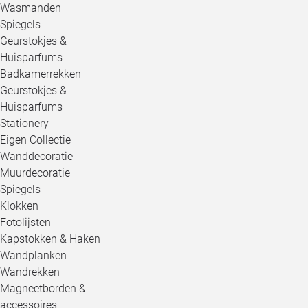
Wasmanden
Spiegels
Geurstokjes &
Huisparfums
Badkamerrekken
Geurstokjes &
Huisparfums
Stationery
Eigen Collectie
Wanddecoratie
Muurdecoratie
Spiegels
Klokken
Fotolijsten
Kapstokken & Haken
Wandplanken
Wandrekken
Magneetborden & -
accessoires