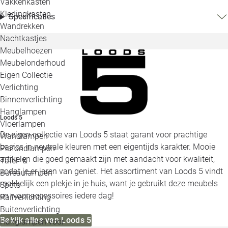
Vakkenkasten
Kledingkasten
Specificaties
Wandrekken
Nachtkastjes
Meubelhoezen
Meubelonderhoud
Eigen Collectie
Verlichting
Binnenverlichting
Hanglampen
Loods 5
Vloerlampen
De eigen collectie van Loods 5 staat garant voor prachtige
Wandlampen
basics in neutrale kleuren met een eigentijds karakter. Mooie
Plafondlampen
artikelen die goed gemaakt zijn met aandacht voor kwaliteit,
Tafel- &
zodat je er jaren van geniet. Het assortiment van Loods 5 vindt
Bureaulampen
makkelijk een plekje in je huis, want je gebruikt deze meubels
Spots
en woonaccessoires iedere dag!
Railverlichting
Buitenverlichting
Bekijk alles van Loods 5
Hanglampen voor