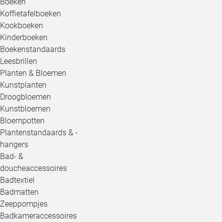
Boeken
Koffietafelboeken
Kookboeken
Kinderboeken
Boekenstandaards
Leesbrillen
Planten & Bloemen
Kunstplanten
Droogbloemen
Kunstbloemen
Bloempotten
Plantenstandaards & -
hangers
Bad- &
doucheaccessoires
Badtextiel
Badmatten
Zeeppompjes
Badkameraccessoires