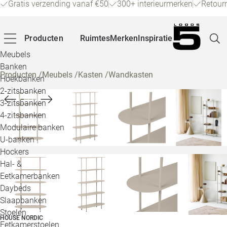
Gratis verzending vanaf €50
300+ interieurmerken
Retour
Producten
Ruimtes
Merken
Inspiratie
Meubels
Banken
Producten
/
Meubels
/
Kasten
/
Wandkasten
Hoekbanken
Pagina
2-zitsbanken
3-zitsbanken
4-zitsbanken
Winke
Modulaire banken
U-banken
Klant
Hockers
Hal- &
Veelg
Eetkamerbanken
Daybeds
Openin
Slaapbanken
Loo
Stoelen
HOUSE NORDIC
Eetkamerstoelen