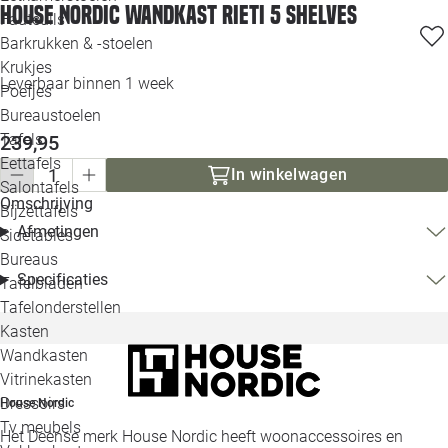
House Nordic Wandkast Rieti 5 shelves
Loo
Fauteuils
Barkrukken & -stoelen
Krukjes
Loo
Leverbaar binnen 1 week
Poefjes
Bureaustoelen
Loo
Tafels
239,95
Eettafels
Loo
In winkelwagen
Salontafels
Omschrijving
Bijzettafels
Loo
Afmetingen
Sidetables
Bureaus
Specificaties
Tafelbladen
Alle 
Tafelonderstellen
Kasten
Wandkasten
Vitrinekasten
Dressoirs
House Nordic
Tv meubels
Het Deense merk House Nordic heeft woonaccessoires en