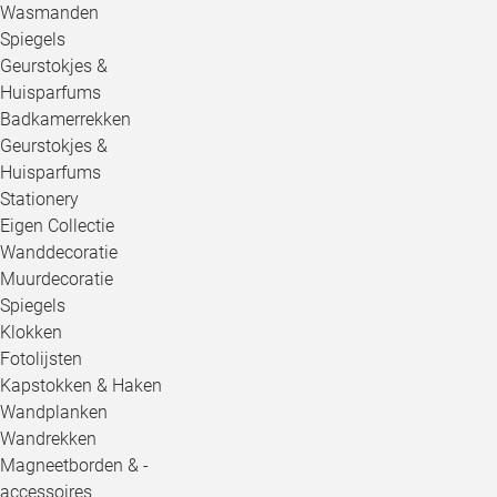
Wasmanden
Spiegels
Geurstokjes &
Huisparfums
Badkamerrekken
Geurstokjes &
Huisparfums
Stationery
Eigen Collectie
Wanddecoratie
Muurdecoratie
Spiegels
Klokken
Fotolijsten
Kapstokken & Haken
Wandplanken
Wandrekken
Magneetborden & -
accessoires