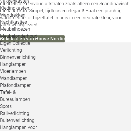
Vakkenkasten
meubels die eenvoud uitstralen zoals alleen een Scandinavisch
Kledingkasten
merk dat kan. Simpel, tijdloos en elegant! Haal een prachtig
Wandrekken
wandmeubel of bijzettafel in huis in een neutrale kleur, voor
Nachtkastjes
jaren woonplezier!
Meubelhoezen
Meubelonderhoud
Bekijk alles van House Nordic
Eigen Collectie
Verlichting
Binnenverlichting
Hanglampen
Vloerlampen
Wandlampen
Plafondlampen
Tafel- &
Bureaulampen
Spots
Railverlichting
Buitenverlichting
Hanglampen voor