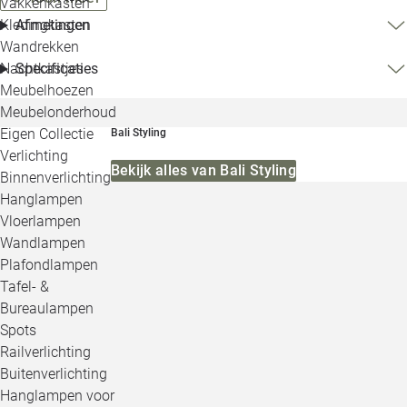
Vakkenkasten
Kledingkasten
Afmetingen
Wandrekken
Nachtkastjes
Specificaties
Meubelhoezen
Meubelonderhoud
Eigen Collectie
Bali Styling
Verlichting
Bekijk alles van Bali Styling
Binnenverlichting
Hanglampen
Vloerlampen
Wandlampen
Plafondlampen
Tafel- &
Bureaulampen
Spots
Railverlichting
Buitenverlichting
Hanglampen voor