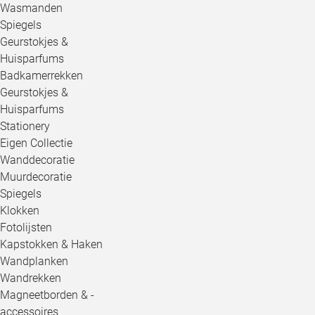
Wasmanden
Spiegels
Geurstokjes &
Huisparfums
Badkamerrekken
Geurstokjes &
Huisparfums
Stationery
Eigen Collectie
Wanddecoratie
Muurdecoratie
Spiegels
Klokken
Fotolijsten
Kapstokken & Haken
Wandplanken
Wandrekken
Magneetborden & -
accessoires