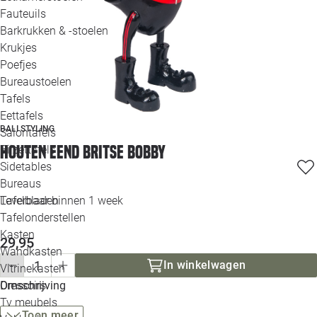
Loo
Fauteuils
Barkrukken & -stoelen
Krukjes
Loo
Poefjes
Bureaustoelen
Loo
Tafels
Eettafels
Loo
BALI STYLING
Salontafels
Houten eend Britse Bobby
Bijzettafels
Loo
Sidetables
Bureaus
Tafelbladen
Leverbaar binnen 1 week
Alle 
Tafelonderstellen
Kasten
29,95
Wandkasten
In winkelwagen
Vitrinekasten
Dressoirs
Omschrijving
Tv meubels
Toon meer