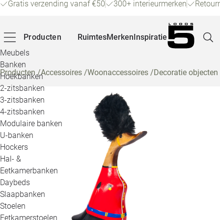
Gratis verzending vanaf €50
300+ interieurmerken
Retour
Producten
Ruimtes
Merken
Inspiratie
Meubels
Banken
Producten
/
Accessoires
/
Woonaccessoires
/
Decoratie objecten
Hoekbanken
Pagina
2-zitsbanken
3-zitsbanken
4-zitsbanken
Winke
Modulaire banken
U-banken
Klant
Hockers
Hal- &
Veelg
Eetkamerbanken
Daybeds
Openin
Slaapbanken
Loo
Stoelen
Eetkamerstoelen