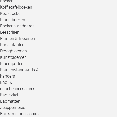
Boeken
Koffietafelboeken
Kookboeken
Kinderboeken
Boekenstandaards
Leesbrillen
Planten & Bloemen
Kunstplanten
Droogbloemen
Kunstbloemen
Bloempotten
Plantenstandaards & -
hangers
Bad- &
doucheaccessoires
Badtextiel
Badmatten
Zeeppompjes
Badkameraccessoires