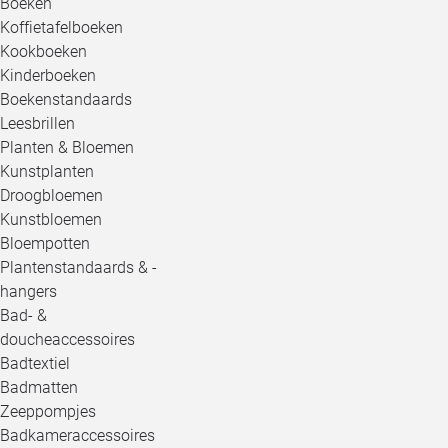
Boeken
Koffietafelboeken
Kookboeken
Kinderboeken
Boekenstandaards
Leesbrillen
Planten & Bloemen
Kunstplanten
Droogbloemen
Kunstbloemen
Bloempotten
Plantenstandaards & -
hangers
Bad- &
doucheaccessoires
Badtextiel
Badmatten
Zeeppompjes
Badkameraccessoires