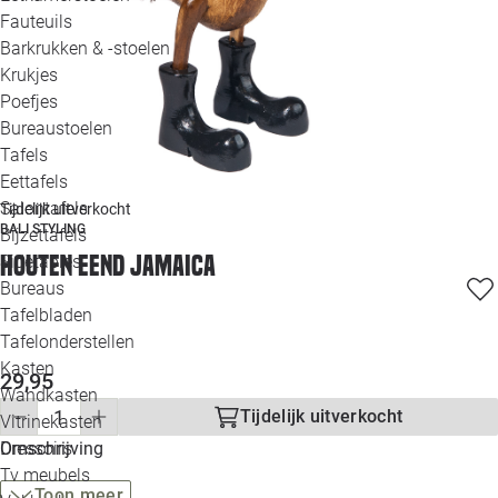
Loo
Fauteuils
Barkrukken & -stoelen
Krukjes
Loo
Poefjes
Bureaustoelen
Loo
Tafels
Eettafels
Loo
Salontafels
Tijdelijk uitverkocht
BALI STYLING
Bijzettafels
Loo
Houten eend Jamaica
Sidetables
(out
Bureaus
Tafelbladen
Alle 
Tafelonderstellen
Kasten
29,95
Wandkasten
Tijdelijk uitverkocht
Vitrinekasten
Dressoirs
Omschrijving
Tv meubels
Toon meer