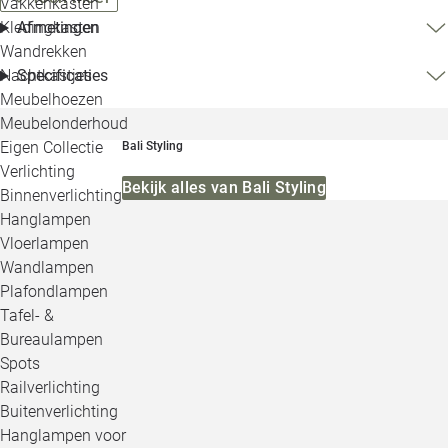
Vakkenkasten
Kledingkasten
Afmetingen
Wandrekken
Nachtkastjes
Specificaties
Meubelhoezen
Meubelonderhoud
Eigen Collectie
Bali Styling
Verlichting
Bekijk alles van Bali Styling
Binnenverlichting
Hanglampen
Vloerlampen
Wandlampen
Plafondlampen
Tafel- &
Bureaulampen
Spots
Railverlichting
Buitenverlichting
Hanglampen voor