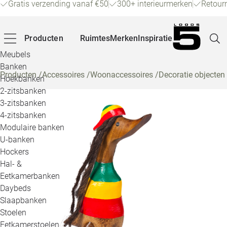
Gratis verzending vanaf €50
300+ interieurmerken
Retour
Producten
Ruimtes
Merken
Inspiratie
Meubels
Banken
Producten
/
Accessoires
/
Woonaccessoires
/
Decoratie objecten
Hoekbanken
Pagina
2-zitsbanken
3-zitsbanken
4-zitsbanken
Winke
Modulaire banken
U-banken
Klant
Hockers
Hal- &
Veelg
Eetkamerbanken
Daybeds
Openin
Slaapbanken
Loo
Stoelen
Eetkamerstoelen