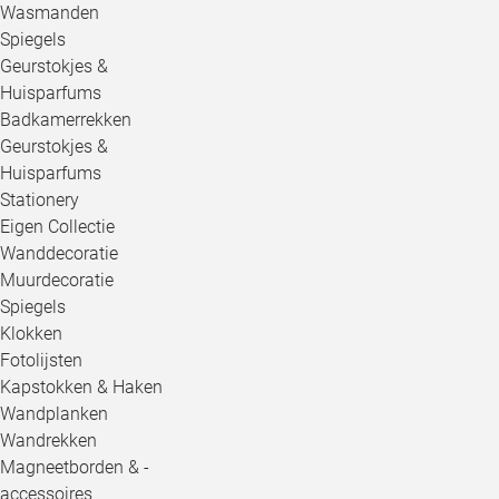
Wasmanden
Spiegels
Geurstokjes &
Huisparfums
Badkamerrekken
Geurstokjes &
Huisparfums
Stationery
Eigen Collectie
Wanddecoratie
Muurdecoratie
Spiegels
Klokken
Fotolijsten
Kapstokken & Haken
Wandplanken
Wandrekken
Magneetborden & -
accessoires