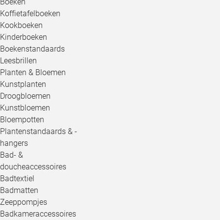
Boeken
Koffietafelboeken
Kookboeken
Kinderboeken
Boekenstandaards
Leesbrillen
Planten & Bloemen
Kunstplanten
Droogbloemen
Kunstbloemen
Bloempotten
Plantenstandaards & -
hangers
Bad- &
doucheaccessoires
Badtextiel
Badmatten
Zeeppompjes
Badkameraccessoires