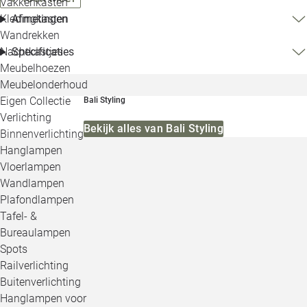
Vakkenkasten
Kledingkasten
Afmetingen
Wandrekken
Nachtkastjes
Specificaties
Meubelhoezen
Meubelonderhoud
Eigen Collectie
Bali Styling
Verlichting
Bekijk alles van Bali Styling
Binnenverlichting
Hanglampen
Vloerlampen
Wandlampen
Plafondlampen
Tafel- &
Bureaulampen
Spots
Railverlichting
Buitenverlichting
Hanglampen voor