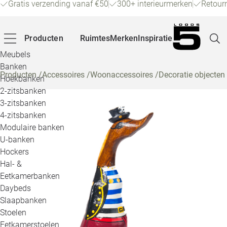
Gratis verzending vanaf €50
300+ interieurmerken
Retour
Producten
Ruimtes
Merken
Inspiratie
Meubels
Banken
Producten
/
Accessoires
/
Woonaccessoires
/
Decoratie objecten
Hoekbanken
Pagina
2-zitsbanken
3-zitsbanken
4-zitsbanken
Winke
Modulaire banken
U-banken
Klant
Hockers
Hal- &
Veelg
Eetkamerbanken
Daybeds
Openin
Slaapbanken
Loo
Stoelen
Eetkamerstoelen