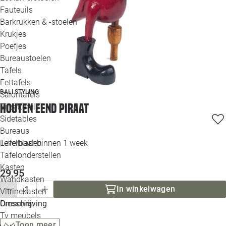
Loo
Fauteuils
Barkrukken & -stoelen
Krukjes
Loo
Poefjes
Bureaustoelen
Loo
Tafels
Eettafels
Loo
BALI STYLING
Salontafels
Houten eend piraat
Bijzettafels
Loo
Sidetables
Bureaus
Tafelbladen
Leverbaar binnen 1 week
Alle 
Tafelonderstellen
Kasten
29,95
Wandkasten
In winkelwagen
Vitrinekasten
Dressoirs
Omschrijving
Tv meubels
Toon meer