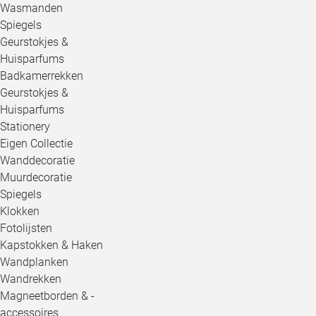
Wasmanden
Spiegels
Geurstokjes &
Huisparfums
Badkamerrekken
Geurstokjes &
Huisparfums
Stationery
Eigen Collectie
Wanddecoratie
Muurdecoratie
Spiegels
Klokken
Fotolijsten
Kapstokken & Haken
Wandplanken
Wandrekken
Magneetborden & -
accessoires