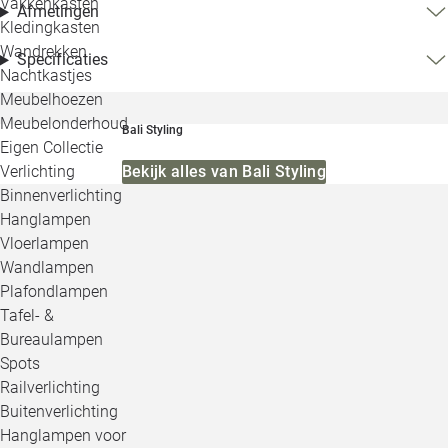
Vakkenkasten
Afmetingen
Kledingkasten
Wandrekken
Specificaties
Nachtkastjes
Meubelhoezen
Meubelonderhoud
Bali Styling
Eigen Collectie
Verlichting
Bekijk alles van Bali Styling
Binnenverlichting
Hanglampen
Vloerlampen
Wandlampen
Plafondlampen
Tafel- &
Bureaulampen
Spots
Railverlichting
Buitenverlichting
Hanglampen voor