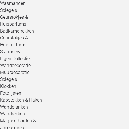
Wasmanden
Spiegels
Geurstokjes &
Huisparfums
Badkamerrekken
Geurstokjes &
Huisparfums
Stationery
Eigen Collectie
Wanddecoratie
Muurdecoratie
Spiegels
Klokken
Fotolijsten
Kapstokken & Haken
Wandplanken
Wandrekken
Magneetborden & -
accessoires