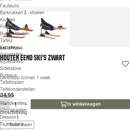
Loo
Fauteuils
Barkrukken & -stoelen
Krukjes
Loo
Poefjes
Bureaustoelen
Loo
Tafels
Eettafels
BALI STYLING
Loo
Salontafels
Houten eend ski's zwart
Bijzettafels
Loo
Sidetables
Bureaus
Leverbaar binnen 1 week
Tafelbladen
Alle 
Tafelonderstellen
34,95
Kasten
Wandkasten
In winkelwagen
Vitrinekasten
Omschrijving
Dressoirs
Tv meubels
Toon meer