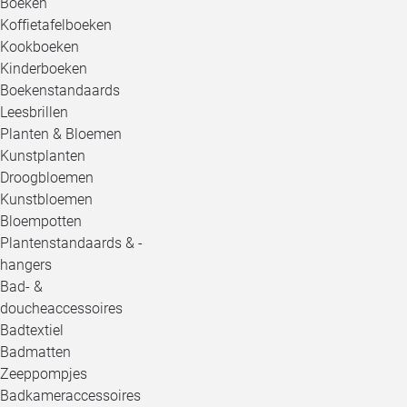
Boeken
Koffietafelboeken
Kookboeken
Kinderboeken
Boekenstandaards
Leesbrillen
Planten & Bloemen
Kunstplanten
Droogbloemen
Kunstbloemen
Bloempotten
Plantenstandaards & -
hangers
Bad- &
doucheaccessoires
Badtextiel
Badmatten
Zeeppompjes
Badkameraccessoires