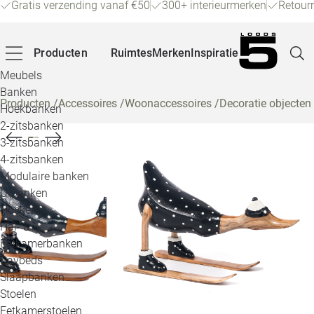
Gratis verzending vanaf €50
300+ interieurmerken
Retour
Producten
Ruimtes
Merken
Inspiratie
Meubels
Banken
Producten
/
Accessoires
/
Woonaccessoires
/
Decoratie objecten
Hoekbanken
Pagina
2-zitsbanken
3-zitsbanken
4-zitsbanken
Winke
Modulaire banken
U-banken
Klant
Hockers
Hal- &
Veelg
Eetkamerbanken
Daybeds
Openin
Slaapbanken
Loo
Stoelen
Eetkamerstoelen