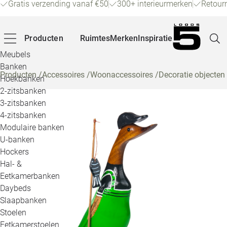
Gratis verzending vanaf €50
300+ interieurmerken
Retour
Producten
Ruimtes
Merken
Inspiratie
Meubels
Banken
Producten
/
Accessoires
/
Woonaccessoires
/
Decoratie objecten
Hoekbanken
Pagina
2-zitsbanken
3-zitsbanken
4-zitsbanken
Winke
Modulaire banken
U-banken
Klant
Hockers
Hal- &
Veelg
Eetkamerbanken
Daybeds
Openin
Slaapbanken
Loo
Stoelen
Eetkamerstoelen