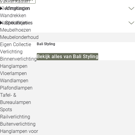
Vakkenkasten
Kledingkasten
Afmetingen
Wandrekken
Nachtkastjes
Specificaties
Meubelhoezen
Meubelonderhoud
Eigen Collectie
Bali Styling
Verlichting
Bekijk alles van Bali Styling
Binnenverlichting
Hanglampen
Vloerlampen
Wandlampen
Plafondlampen
Tafel- &
Bureaulampen
Spots
Railverlichting
Buitenverlichting
Hanglampen voor