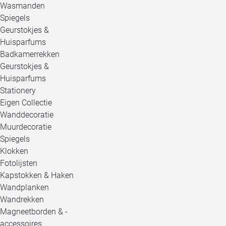
Wasmanden
Spiegels
Geurstokjes &
Huisparfums
Badkamerrekken
Geurstokjes &
Huisparfums
Stationery
Eigen Collectie
Wanddecoratie
Muurdecoratie
Spiegels
Klokken
Fotolijsten
Kapstokken & Haken
Wandplanken
Wandrekken
Magneetborden & -
accessoires