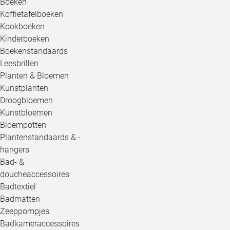
Boeken
Koffietafelboeken
Kookboeken
Kinderboeken
Boekenstandaards
Leesbrillen
Planten & Bloemen
Kunstplanten
Droogbloemen
Kunstbloemen
Bloempotten
Plantenstandaards & -
hangers
Bad- &
doucheaccessoires
Badtextiel
Badmatten
Zeeppompjes
Badkameraccessoires