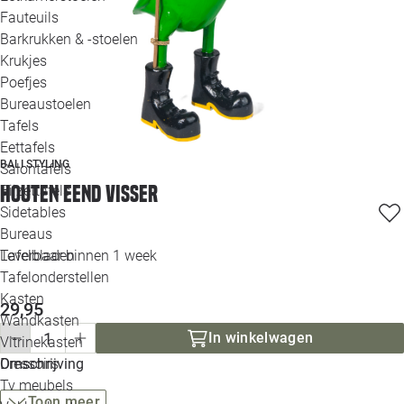
Loo
Fauteuils
Barkrukken & -stoelen
Krukjes
Loo
Poefjes
Bureaustoelen
Loo
Tafels
Eettafels
Loo
BALI STYLING
Salontafels
Houten eend visser
Bijzettafels
Loo
Sidetables
Bureaus
Tafelbladen
Leverbaar binnen 1 week
Alle 
Tafelonderstellen
Kasten
29,95
Wandkasten
In winkelwagen
Vitrinekasten
Dressoirs
Omschrijving
Tv meubels
Toon meer