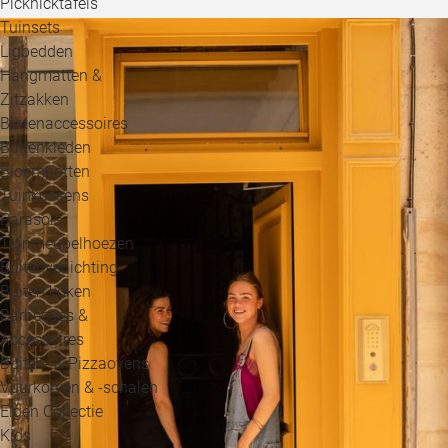
Picknicktafels
Tuinsets
Ligbedden
Hangmatten &
Zitzakken
Buitenaccessoires
Buitenkleden
Bloempotten
Tuinkussens
Parasols
Tuinmeubelhoezen
Buitenverlichting
Buiten koken
Barbecues &
Accessoires
Buiten- & Pizzaovens
Vuurkorven & -schalen
Eigen Collectie
Kids