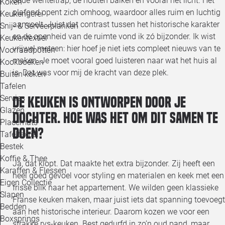
oude wenteltrap, de houten balken en vooral het licht. Het
Koken
plafond opent zich omhoog, waardoor alles ruim en luchtig
Keukengerei
aanvoelt. Juist dat contrast tussen het historische karakter
Snij- & Serveerplanken
en de openheid van de ruimte vond ik zó bijzonder. Ik wist
Keukentextiel
vrijwel meteen: hier hoef je niet iets compleet nieuws van te
Voorraadpotten
maken. Je moet vooral goed luisteren naar wat het huis al
Kookboeken
is. Dat was voor mij de kracht van deze plek.
Buiten koken
Tafelen
Servies
De keuken is ontworpen door je
Glazen
dochter. Hoe was het om dit samen te
Placemats
doen?
Tafeltextiel
Bestek
Koffie & Thee
Ja, dat klopt. Dat maakte het extra bijzonder. Zij heeft een
Karaffen & Flessen
heel goed gevoel voor styling en materialen en keek met een
Eigen Collectie
frisse blik naar het appartement. We wilden geen klassieke
Slapen
Franse keuken maken, maar juist iets dat spanning toevoegt
Bedden
aan het historische interieur. Daarom kozen we voor een
Boxsprings
strakke rvs-keuken. Best gedurfd in zo’n oud pand, maar