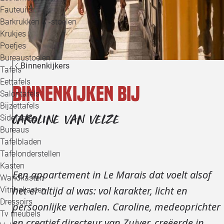
Loo
Fauteuils
Barkrukken & -stoelen
Krukjes
Loo
Poefjes
Bureaustoelen
Loo
Binnenkijkers
Tafels
Eettafels
Binnenkijken bij
Loo
Salontafels
Bijzettafels
Loo
CAROLINE VAN VELZE
Sidetables
(out
Bureaus
Tafelbladen
Alle 
Tafelonderstellen
Kasten
Een appartement in Le Marais dat voelt alsof
Wandkasten
het er altijd al was: vol karakter, licht en
Vitrinekasten
Dressoirs
persoonlijke verhalen. Caroline, medeoprichter
Tv meubels
en creatief directeur van Zuiver, creëerde in