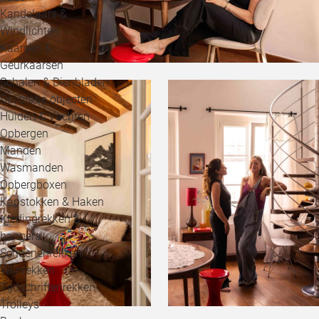
Kandelaars &
Windlichten
Kaarsen &
Geurkaarsen
Schalen & Dienbladen
Decoratie objecten
Huiden & Vachten
Opbergen
Manden
Wasmanden
Opbergboxen
Kapstokken & Haken
Kledingrekken & -
hangers
Schoenenrekken
Wijnrekken
Tijdschriftenrekken
Trolleys