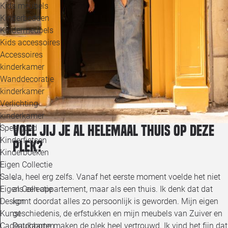
Kids meubels
Kinderbedden
Kindermeubels
Kids accessoires
Accessoires
kinderkamer
Wanddecoratie
kinderkamer
Verlichting
kinderkamer
Voel jij je al helemaal thuis op deze
Speelgoed
Kinderfietsen
plek?
Kinderboeken
Eigen Collectie
Ja, heel erg zelfs. Vanaf het eerste moment voelde het niet
Sale
als een appartement, maar als een thuis. Ik denk dat dat
Eigen Collectie
komt doordat alles zo persoonlijk is geworden. Mijn eigen
Design
geschiedenis, de erfstukken en mijn meubels van Zuiver en
Kunst
Dutchbone maken de plek heel vertrouwd. Ik vind het fijn dat
Cadeaukaarten