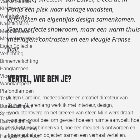
Vakkenkasten
Parijs een plek waar vintage vondsten,
Kledingkasten
Wandrekken
erfstukken en eigentijds design samenkomen.
Nachtkastjes
Geen perfecte showroom, maar een warm thuis
Meubelhoezen
met lagen, contrasten en een vleugje Franse
Meubelonderhoud
Eigen Collectie
flair.
Verlichting
Binnenverlichting
Hanglampen
Vloerlampen
Vertel, wie ben je?
Wandlampen
Plafondlampen
Ik ben Caroline, medeoprichter en creatief directeur van
Tafel- &
Zuiver
. Al jarenlang werk ik met interieur, design,
Bureaulampen
productontwerp en het creëren van sfeer. Mijn werk draait
Spots
voor een groot deel om gevoel: hoe een ruimte aanvoelt, hoe
Railverlichting
het licht naar binnen valt, hoe een meubel is ontworpen en
Buitenverlichting
hoe meubels en objecten samen een verhaal vertellen.
Hanglampen voor