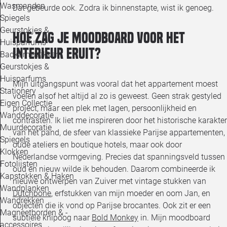
Wasmanden
Dat gebeurde ook. Zodra ik binnenstapte, wist ik genoeg.
Spiegels
Geurstokjes &
Hoe zag je moodboard voor het
Huisparfums
interieur eruit?
Badkamerrekken
Geurstokjes &
Huisparfums
Mijn uitgangspunt was vooral dat het appartement moest
Stationery
voelen alsof het altijd al zo is geweest. Geen strak gestyled
Eigen Collectie
project, maar een plek met lagen, persoonlijkheid en
Wanddecoratie
contrasten. Ik liet me inspireren door het historische karakter
Muurdecoratie
van het pand, de sfeer van klassieke Parijse appartementen,
Spiegels
oude ateliers en boutique hotels, maar ook door
Klokken
Nederlandse vormgeving. Precies dat spanningsveld tussen
Fotolijsten
oud en nieuw wilde ik behouden. Daarom combineerde ik
Kapstokken & Haken
nieuwe ontwerpen van Zuiver met vintage stukken van
Wandplanken
Dutchbone
, erfstukken van mijn moeder en oom Jan, en
Wandrekken
objecten die ik vond op Parijse brocantes. Ook zit er een
Magneetborden & -
subtiele knipoog naar
Bold Monkey
in. Mijn moodboard
accessoires