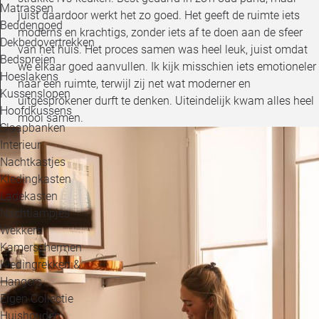
Matrassen
juist daardoor werkt het zo goed. Het geeft de ruimte iets
Beddengoed
moderns en krachtigs, zonder iets af te doen aan de sfeer
Dekbedovertrekken
van het huis. Het proces samen was heel leuk, juist omdat
Bedspreien
we elkaar goed aanvullen. Ik kijk misschien iets emotioneler
Hoeslakens
naar een ruimte, terwijl zij net wat moderner en
Kussenslopen
uitgesprokener durft te denken. Uiteindelijk kwam alles heel
Hoofdkussens
mooi samen.
Slaapbanken
Interieur
Nachtkastjes
Kledingkasten
Ladekasten
Nachtlampjes
Wekkers
Kamerschermen
Kledingrekken &
Hangers
Eigen Collectie
Huishouden