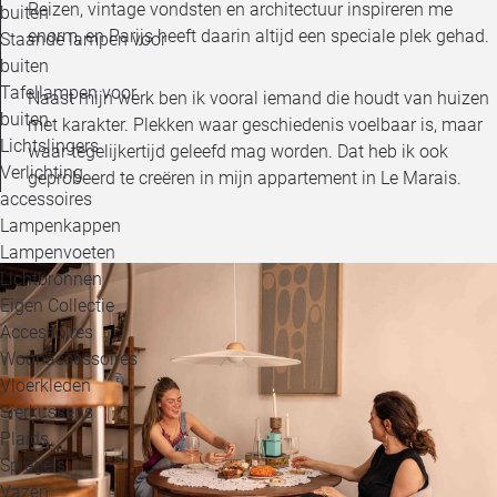
Reizen, vintage vondsten en architectuur inspireren me
buiten
enorm, en Parijs heeft daarin altijd een speciale plek gehad.
Staande lampen voor
buiten
Tafellampen voor
Naast mijn werk ben ik vooral iemand die houdt van huizen
buiten
met karakter. Plekken waar geschiedenis voelbaar is, maar
Lichtslingers
waar tegelijkertijd geleefd mag worden. Dat heb ik ook
Verlichting
geprobeerd te creëren in mijn appartement in Le Marais.
accessoires
Lampenkappen
Lampenvoeten
Lichtbronnen
Eigen Collectie
Accessoires
Woonaccessoires
Vloerkleden
Sierkussens
Plaids
Spiegels
Vazen