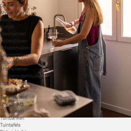
Opruimen
Afvalemmers
Manden
Kratjes
Wasmanden
Opbergboxen
Schoonmaken
Zeeppompjes
Schoonmaakmiddelen
Afdruiprekken
Meubelonderhoud
Eigen Collectie
Tuin & Balkon
Tuinmeubels
Loungesets
Tuinstoelen
Tuinbanken
Tuintafels