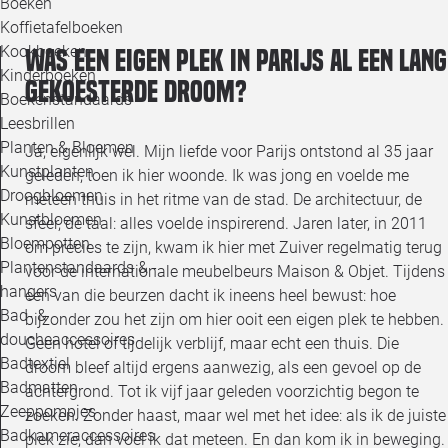
Boeken
Koffietafelboeken
Kookboeken
Was een eigen plek in Parijs al een lang
Kinderboeken
gekoesterde droom?
Boekenstandaards
Leesbrillen
Planten & Bloemen
Ja, eigenlijk wel. Mijn liefde voor Parijs ontstond al 35 jaar
Kunstplanten
geleden, toen ik hier woonde. Ik was jong en voelde me
Droogbloemen
meteen thuis in het ritme van de stad. De architectuur, de
Kunstbloemen
sfeer, de taal: alles voelde inspirerend. Jaren later, in 2011
Bloempotten
om precies te zijn, kwam ik hier met Zuiver regelmatig terug
Plantenstandaards & -
voor de internationale meubelbeurs Maison & Objet. Tijdens
hangers
een van die beurzen dacht ik ineens heel bewust: hoe
Bad- &
bijzonder zou het zijn om hier ooit een eigen plek te hebben.
doucheaccessoires
Geen hotel of tijdelijk verblijf, maar echt een thuis. Die
Badtextiel
droom bleef altijd ergens aanwezig, als een gevoel op de
Badmatten
achtergrond. Tot ik vijf jaar geleden voorzichtig begon te
Zeeppompjes
zoeken. Zonder haast, maar wel met het idee: als ik de juiste
Badkameraccessoires
plek zie, dan voel ik dat meteen. En dan kom ik in beweging.