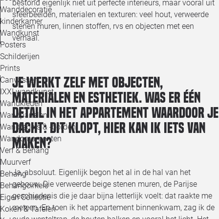
bestond eigenlijk niet uit perfecte interieurs, maar vooral uit
Wanddecoratie
sfeerbeelden, materialen en texturen: veel hout, verweerde
kinderkamer
stenen muren, linnen stoffen, rvs en objecten met een
Wandkunst
verhaal.
Posters
Schilderijen
Prints
Je werkt zelf met objecten,
Canvassen
IXXI wandkunst
materialen en esthetiek. Was er één
Wandkleden
detail in het appartement waardoor je
Wandpanelen
dacht: dit klopt, hier kan ik iets van
Wandtegels & -borden
Wandornamenten
maken?
Verf & Behang
Muurverf
Ja, absoluut. Eigenlijk begon het al in de hal van het
Behang
gebouw. Die verweerde beige stenen muren, de Parijse
Behangcirkels
geschiedenis die je daar bijna letterlijk voelt: dat raakte me
Eigen Collectie
meteen. En toen ik het appartement binnenkwam, zag ik de
Koken & Tafelen