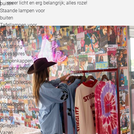
meer licht en erg belangrijk; alles roze!
buiten
Staande lampen voor
buiten
Tafellampen voor
buiten
Lichtslingers
Verlichting
accessoires
Lampenkappen
Lampenvoeten
Lichtbronnen
Eigen Collectie
Accessoires
Woonaccessoires
Vloerkleden
Sierkussens
Plaids
Spiegels
Vazen