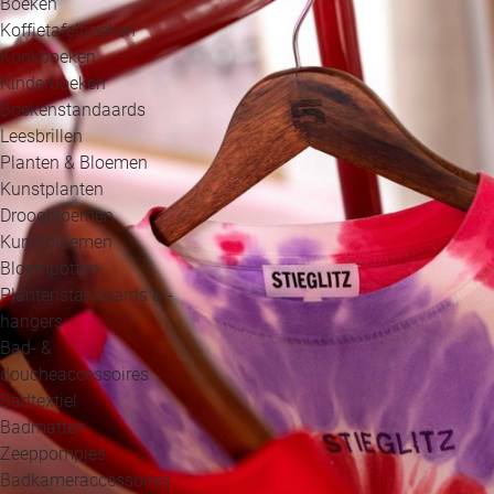
Boeken
Koffietafelboeken
Kookboeken
Kinderboeken
Boekenstandaards
Leesbrillen
Planten & Bloemen
Kunstplanten
Droogbloemen
Kunstbloemen
Bloempotten
Plantenstandaards & -
hangers
Bad- &
doucheaccessoires
Badtextiel
Badmatten
Zeeppompjes
Badkameraccessoires