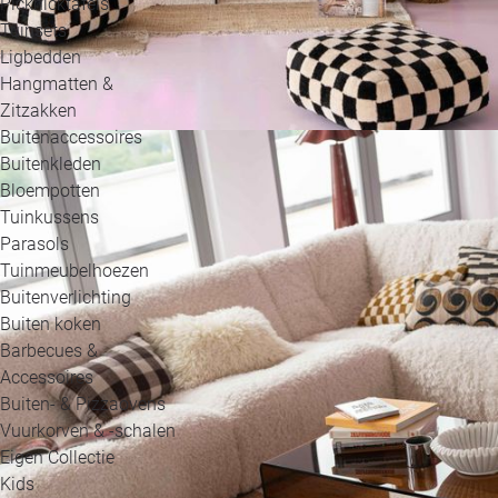
Picknicktafels
Tuinsets
Ligbedden
Hangmatten &
Zitzakken
Buitenaccessoires
Buitenkleden
Bloempotten
Tuinkussens
Parasols
Tuinmeubelhoezen
Buitenverlichting
Buiten koken
Barbecues &
Accessoires
Buiten- & Pizzaovens
Vuurkorven & -schalen
Eigen Collectie
Kids