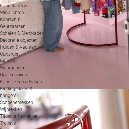
Kandelaars &
Windlichten
Kaarsen &
Geurkaarsen
Schalen & Dienbladen
Decoratie objecten
Huiden & Vachten
Opbergen
Manden
Wasmanden
Opbergboxen
Kapstokken & Haken
Kledingrekken & -
hangers
Schoenenrekken
Wijnrekken
Tijdschriftenrekken
Trolleys