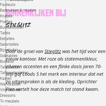
Loo
Fauteuils
Binnenkijken bij
Barkrukken & -stoelen
Krukjes
Loo
Poefjes
STIEGLITZ
Bureaustoelen
Loo
Tafels
Eettafels
Loo
Salontafels
Bijzettafels
Door de groei van
Stieglitz
was het tijd voor een
Loo
Sidetables
nieuw kantoor. Met roze als statementkleur,
Bureaus
zilveren accenten en een flinke dosis jaren 70-
Tafelbladen
Alle 
Tafelonderstellen
stijl gaf Loods 5 het merk een interieur dat net
Kasten
zo uitgesproken is als de kleding. Oprichter
Wandkasten
Pien vertelt hoe deze match tot stand kwam.
Vitrinekasten
Dressoirs
Tv meubels