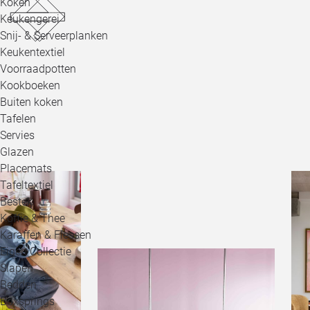
Koken
Keukengerei
Snij- & Serveerplanken
Keukentextiel
Voorraadpotten
Kookboeken
Buiten koken
Tafelen
Servies
Glazen
Placemats
Tafeltextiel
Bestek
Koffie & Thee
Karaffen & Flessen
Eigen Collectie
Slapen
Bedden
Boxsprings