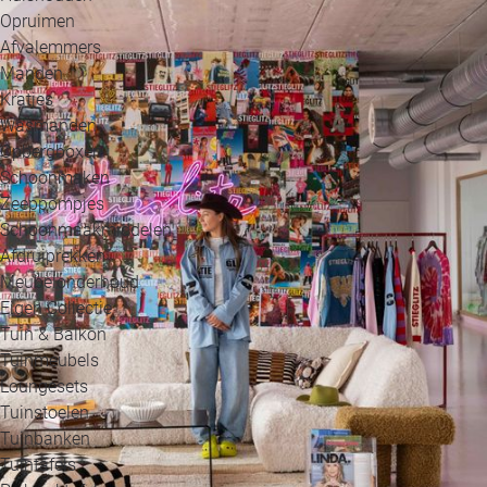
Opruimen
Afvalemmers
Manden
Kratjes
Wasmanden
Opbergboxen
Schoonmaken
Zeeppompjes
Schoonmaakmiddelen
Afdruiprekken
Meubelonderhoud
Eigen Collectie
Tuin & Balkon
Tuinmeubels
Loungesets
Tuinstoelen
Tuinbanken
Tuintafels