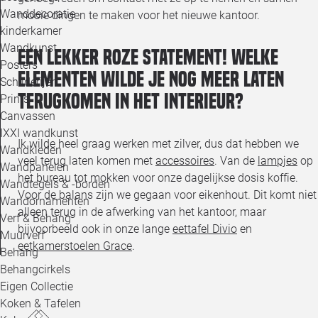
Wanddecoratie
mooie dingen te maken voor het nieuwe kantoor.
kinderkamer
Wandkunst
Een lekker roze statement! Welke
Posters
elementen wilde je nog meer laten
Schilderijen
terugkomen in het interieur?
Prints
Canvassen
IXXI wandkunst
Ik wilde heel graag werken met zilver, dus dat hebben we
Wandkleden
veel terug laten komen met
accessoires
. Van de
lampjes
op
Wandpanelen
het bureau tot mokken voor onze dagelijkse dosis koffie.
Wandtegels & -borden
Voor de balans zijn we gegaan voor eikenhout. Dit komt niet
Wandornamenten
alleen terug in de afwerking van het kantoor, maar
Verf & Behang
bijvoorbeeld ook in onze lange
eettafel Divio
en
Muurverf
eetkamerstoelen Grace
.
Behang
Behangcirkels
Eigen Collectie
Koken & Tafelen