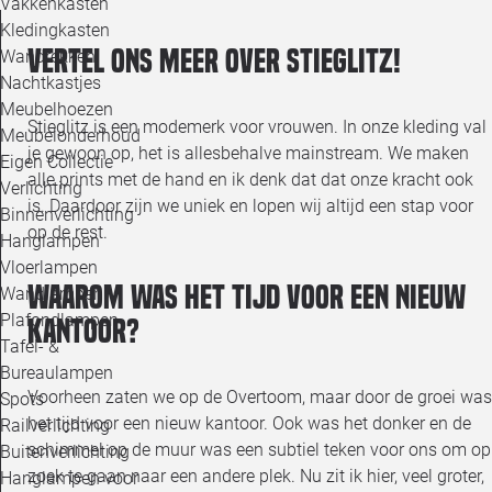
Vakkenkasten
Kledingkasten
Vertel ons meer over Stieglitz!
Wandrekken
Nachtkastjes
Meubelhoezen
Stieglitz is een modemerk voor vrouwen. In onze kleding val
Meubelonderhoud
je gewoon op, het is allesbehalve mainstream. We maken
Eigen Collectie
alle prints met de hand en ik denk dat dat onze kracht ook
Verlichting
is. Daardoor zijn we uniek en lopen wij altijd een stap voor
Binnenverlichting
op de rest.
Hanglampen
Vloerlampen
Waarom was het tijd voor een nieuw
Wandlampen
Plafondlampen
kantoor?
Tafel- &
Bureaulampen
Voorheen zaten we op de Overtoom, maar door de groei was
Spots
het tijd voor een nieuw kantoor. Ook was het donker en de
Railverlichting
schimmel op de muur was een subtiel teken voor ons om op
Buitenverlichting
zoek te gaan naar een andere plek. Nu zit ik hier, veel groter,
Hanglampen voor