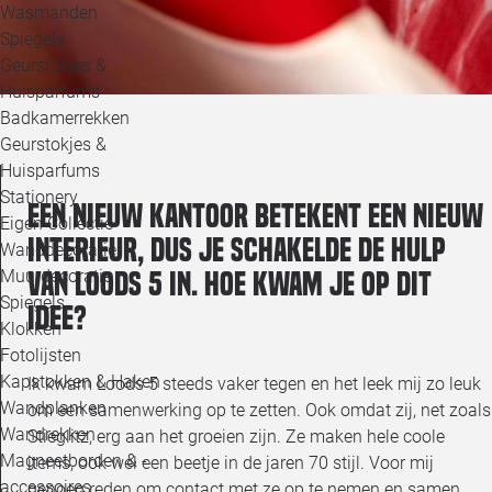
Wasmanden
Spiegels
Geurstokjes &
Huisparfums
Badkamerrekken
Geurstokjes &
Huisparfums
Stationery
Een nieuw kantoor betekent een nieuw
Eigen Collectie
interieur, dus je schakelde de hulp
Wanddecoratie
van Loods 5 in. Hoe kwam je op dit
Muurdecoratie
Spiegels
idee?
Klokken
Fotolijsten
Kapstokken & Haken
Ik kwam Loods 5 steeds vaker tegen en het leek mij zo leuk
Wandplanken
om een samenwerking op te zetten. Ook omdat zij, net zoals
Wandrekken
Stieglitz, erg aan het groeien zijn. Ze maken hele coole
Magneetborden & -
items, ook wel een beetje in de jaren 70 stijl. Voor mij
accessoires
genoeg reden om contact met ze op te nemen en samen