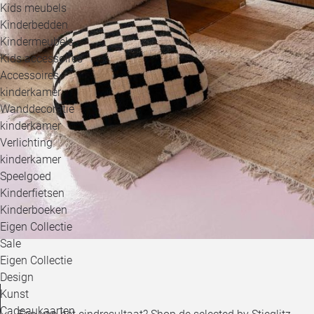
Kids meubels
Kinderbedden
Kindermeubels
Kids accessoires
Accessoires
kinderkamer
Wanddecoratie
kinderkamer
Verlichting
kinderkamer
Speelgoed
Kinderfietsen
Kinderboeken
Eigen Collectie
Sale
Eigen Collectie
Design
Kunst
Cadeaukaarten