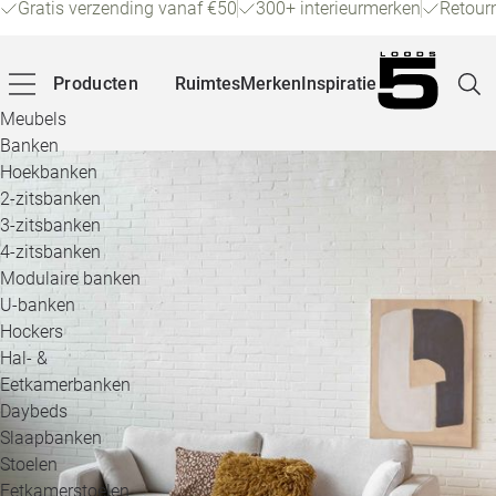
Gratis verzending vanaf €50
300+ interieurmerken
Retour
Producten
Ruimtes
Merken
Inspiratie
Meubels
Banken
Hoekbanken
Pagina
2-zitsbanken
3-zitsbanken
4-zitsbanken
Winke
Modulaire banken
U-banken
Klant
Hockers
Hal- &
Veelg
Eetkamerbanken
Daybeds
Openin
Slaapbanken
Loo
Stoelen
Eetkamerstoelen