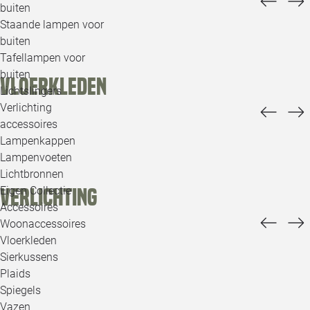
buiten
Staande lampen voor
buiten
Tafellampen voor
buiten
Vloerkleden
Lichtslingers
Verlichting
accessoires
Lampenkappen
Lampenvoeten
Lichtbronnen
Eigen Collectie
Verlichting
Accessoires
Woonaccessoires
Vloerkleden
Sierkussens
Plaids
Spiegels
Vazen