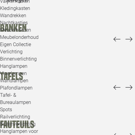
Vakkenkasten
Kledingkasten
Wandrekken
Nachtkastjes
Banken
Meubelhoezen
Meubelonderhoud
Eigen Collectie
Verlichting
Binnenverlichting
Hanglampen
Vloerlampen
Tafels
Wandlampen
Plafondlampen
Tafel- &
Bureaulampen
Spots
Railverlichting
Fauteuils
Buitenverlichting
Hanglampen voor