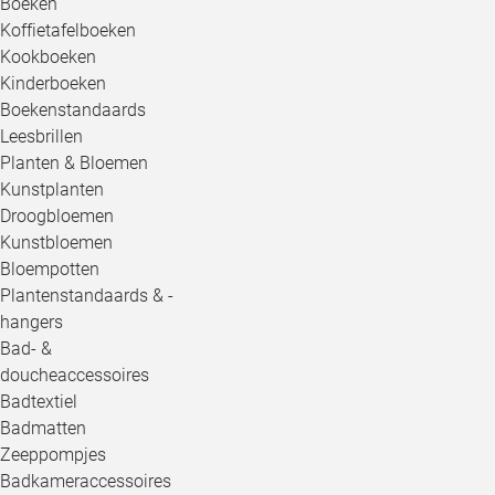
Boeken
Koffietafelboeken
Kookboeken
Kinderboeken
Boekenstandaards
Leesbrillen
Planten & Bloemen
Kunstplanten
Droogbloemen
Kunstbloemen
Bloempotten
Plantenstandaards & -
hangers
Bad- &
doucheaccessoires
Badtextiel
Badmatten
Zeeppompjes
Badkameraccessoires