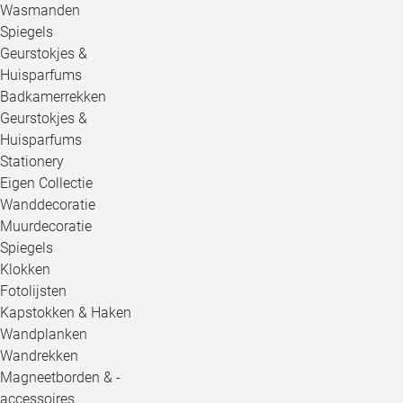
Wasmanden
Spiegels
Geurstokjes &
Huisparfums
Badkamerrekken
Geurstokjes &
Huisparfums
Stationery
Eigen Collectie
Wanddecoratie
Muurdecoratie
Spiegels
Klokken
Fotolijsten
Kapstokken & Haken
Wandplanken
Wandrekken
Magneetborden & -
accessoires