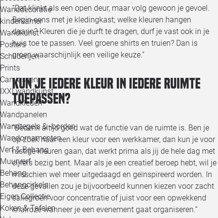
“Dat klinkt als een open deur, maar volg gewoon je gevoel.
Wanddecoratie
Begin eens met je kledingkast; welke kleuren hangen
kinderkamer
daarin? Kleuren die je durft te dragen, durf je vast ook in je
Wandkunst
huis toe te passen. Veel groene shirts en truien? Dan is
Posters
groen waarschijnlijk een veilige keuze.”
Schilderijen
Prints
Canvassen
Kun je iedere kleur in iedere ruimte
IXXI wandkunst
toepassen?
Wandkleden
Wandpanelen
Wandtegels & -borden
“Bedenk altijd goed wat de functie van de ruimte is. Ben je
Wandornamenten
op zoek naar een kleur voor een werkkamer, dan kun je voor
Verf & Behang
rustige kleuren gaan, dat werkt prima als jij de hele dag met
Muurverf
cijfers bezig bent. Maar als je een creatief beroep hebt, wil je
Behang
misschien wel meer uitgedaagd en geïnspireerd worden. In
Behangcirkels
deze gevallen zou je bijvoorbeeld kunnen kiezen voor zacht
Eigen Collectie
saliegroen voor concentratie of juist voor een opwekkend
Koken & Tafelen
knalroze wanneer je een evenement gaat organiseren.”