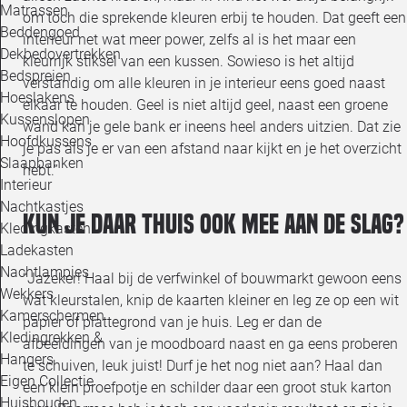
Matrassen
om toch die sprekende kleuren erbij te houden. Dat geeft een
Beddengoed
interieur net wat meer power, zelfs al is het maar een
Dekbedovertrekken
kleurrijk stiksel van een kussen. Sowieso is het altijd
Bedspreien
verstandig om alle kleuren in je interieur eens goed naast
Hoeslakens
elkaar te houden. Geel is niet altijd geel, naast een groene
Kussenslopen
wand kan je gele bank er ineens heel anders uitzien. Dat zie
Hoofdkussens
je pas als je er van een afstand naar kijkt en je het overzicht
Slaapbanken
hebt.”
Interieur
Nachtkastjes
Kun je daar thuis ook mee aan de slag?
Kledingkasten
Ladekasten
Nachtlampjes
“Jazeker! Haal bij de verfwinkel of bouwmarkt gewoon eens
Wekkers
wat kleurstalen, knip de kaarten kleiner en leg ze op een wit
Kamerschermen
papier of plattegrond van je huis. Leg er dan de
Kledingrekken &
afbeeldingen van je moodboard naast en ga eens proberen
Hangers
te schuiven, leuk juist! Durf je het nog niet aan? Haal dan
Eigen Collectie
een klein proefpotje en schilder daar een groot stuk karton
Huishouden