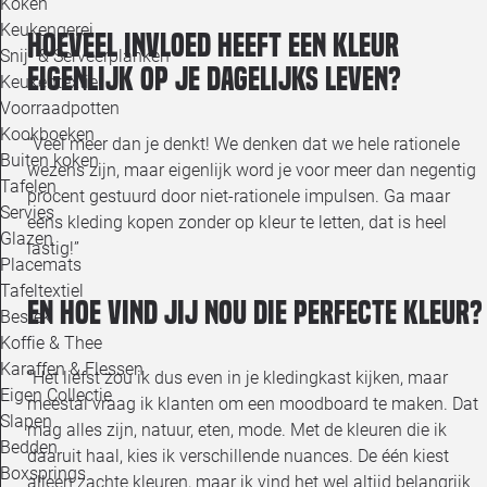
Koken
Keukengerei
Hoeveel invloed heeft een kleur
Snij- & Serveerplanken
eigenlijk op je dagelijks leven?
Keukentextiel
Voorraadpotten
Kookboeken
“Veel meer dan je denkt! We denken dat we hele rationele
Buiten koken
wezens zijn, maar eigenlijk word je voor meer dan negentig
Tafelen
procent gestuurd door niet-rationele impulsen. Ga maar
Servies
eens kleding kopen zonder op kleur te letten, dat is heel
Glazen
lastig!”
Placemats
Tafeltextiel
En hoe vind jij nou die perfecte kleur?
Bestek
Koffie & Thee
Karaffen & Flessen
“Het liefst zou ik dus even in je kledingkast kijken, maar
Eigen Collectie
meestal vraag ik klanten om een moodboard te maken. Dat
Slapen
mag alles zijn, natuur, eten, mode. Met de kleuren die ik
Bedden
daaruit haal, kies ik verschillende nuances. De één kiest
Boxsprings
alleen zachte kleuren, maar ik vind het wel altijd belangrijk