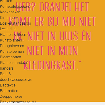
Boeken
Koffietafelboeken
Kookboeken
Kinderboeken
Boekenstandaards
Leesbrillen
Planten & Bloemen
Kunstplanten
Droogbloemen
Kunstbloemen
Bloempotten
Plantenstandaards & -
hangers
Bad- &
doucheaccessoires
Badtextiel
Badmatten
Zeeppompjes
Badkameraccessoires