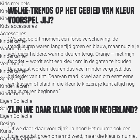
Kids meubels
Welke trends op het gebied van kleur
Kinderbedden
voorspel jij?
Kindermeubels
Kids accessoires
Accessoires
“We zien op dit moment een forse verschuiving, de
kinderkamer
trendkleuren waren lange tijd groen en blauw, maar nu zie je
Wanddecoratie
veel meer heldere, warme kleuren terug. Oranje – niet mijn
kinderkamer
favoriet – wordt echt een kleur om in de gaten te houden.
Verlichting
Daarnaast worden kleuren dus veel minder vergrijsd, dus
kinderkamer
helderder van tint. Daarvan raad ik wel aan om eerst eens
Speelgoed
een kussen of plaid in die kleur te kiezen, je kunt altijd nog
Kinderfietsen
aan je muren beginnen.”
Kinderboeken
Eigen Collectie
Zijn we daar klaar voor in Nederland?
Sale
Eigen Collectie
Design
“Of we daar klaar voor zijn? Ja hoor! Het duurde ook een
Kunst
tijdje voordat groen omarmd werd, maar die kleur is nu niet
Cadeaukaarten