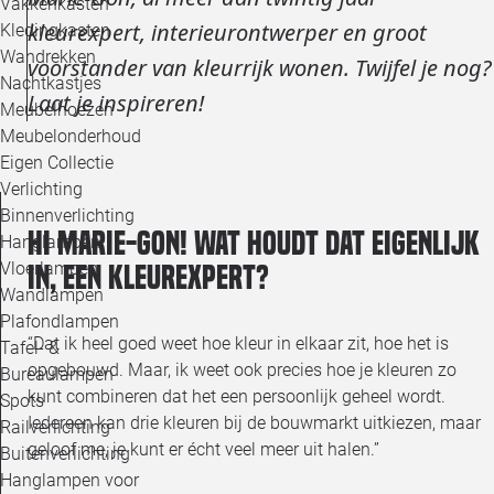
Vakkenkasten
kleurexpert, interieurontwerper en groot
Kledingkasten
Wandrekken
voorstander van kleurrijk wonen. Twijfel je nog?
Nachtkastjes
Laat je inspireren!
Meubelhoezen
Meubelonderhoud
Eigen Collectie
Verlichting
Binnenverlichting
Hi Marie-Gon! Wat houdt dat eigenlijk
Hanglampen
Vloerlampen
in, een kleurexpert?
Wandlampen
Plafondlampen
“Dat ik heel goed weet hoe kleur in elkaar zit, hoe het is
Tafel- &
opgebouwd. Maar, ik weet ook precies hoe je kleuren zo
Bureaulampen
kunt combineren dat het een persoonlijk geheel wordt.
Spots
Iedereen kan drie kleuren bij de bouwmarkt uitkiezen, maar
Railverlichting
geloof me, je kunt er écht veel meer uit halen.”
Buitenverlichting
Hanglampen voor