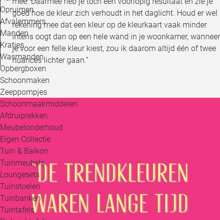
mee. Daarmee heb je toch een voorlopig resultaat en zie je
Opruimen
goed hoe de kleur zich verhoudt in het daglicht. Houd er wel
Afvalemmers
rekening mee dat een kleur op de kleurkaart vaak minder
Manden
intens oogt dan op een hele wand in je woonkamer, wanneer
Kratjes
je voor een felle kleur kiest, zou ik daarom altijd één of twee
Wasmanden
nuances lichter gaan.”
Opbergboxen
Schoonmaken
Zeeppompjes
Schoonmaakmiddelen
Afdruiprekken
Meubelonderhoud
Eigen Collectie
Tuin & Balkon
Tuinmeubels
Loungesets
Tuinstoelen
Tuinbanken
Tuintafels