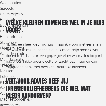
Wasmanden
Spiegels
Geurstokjes &
Huisparfums
Welke kleuren komen er wel in je huis
Badkamerrekken
voor?
Geurstokjes &
Huisparfums
Stationery
“Ik heb een heel kleurrijk huis, maar ik woon met een man
Eigen Collectie
die wat minimalistischer is dus ik moet mijn smaak wat
Wanddecoratie
doseren. De basis is een grijze gietvloer waar alles bij past,
Muurdecoratie
naast een kikkergroene eettafel, zachtroze muur en een
Spiegels
olijfgroene bank met heel veel kleurrijke kussens.”
Klokken
Fotolijsten
Wat voor advies geef jij
Kapstokken & Haken
interieurliefhebbers die wel wat
Wandplanken
Wandrekken
kleur aandurven?
Magneetborden & -
accessoires