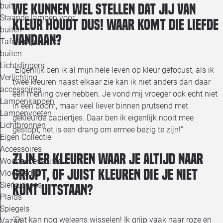
buiten
We kunnen wel stellen dat jij van
Staande lampen voor
kleur houdt dus! Waar komt die liefde
buiten
vandaan?
Tafellampen voor
buiten
Lichtslingers
“Eigenlijk ben ik al mijn hele leven op kleur gefocust, als ik
Verlichting
twee kleuren naast elkaar zie kan ik niet anders dan daar
accessoires
een mening over hebben. Je vond mij vroeger ook echt niet
Lampenkappen
in een boom, maar veel liever binnen prutsend met
Lampenvoeten
gekleurde papiertjes. Daar ben ik eigenlijk nooit mee
Lichtbronnen
gestopt, het is een drang om ermee bezig te zijn!”
Eigen Collectie
Accessoires
Zijn er kleuren waar je altijd naar
Woonaccessoires
grijpt, of juist kleuren die je niet
Vloerkleden
Sierkussens
kunt uitstaan?
Plaids
Spiegels
“Dat kan nog weleens wisselen! Ik grijp vaak naar roze en
Vazen