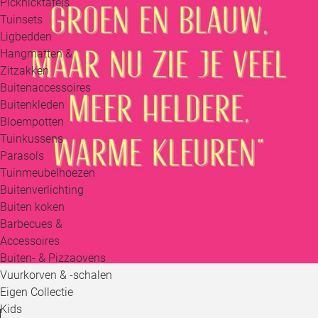
Picknicktafels
Tuinsets
Ligbedden
Hangmatten &
Zitzakken
Buitenaccessoires
Buitenkleden
Bloempotten
Tuinkussens
Parasols
Tuinmeubelhoezen
Buitenverlichting
Buiten koken
Barbecues &
Accessoires
Buiten- & Pizzaovens
Vuurkorven & -schalen
Eigen Collectie
Kids