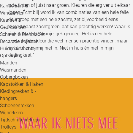
rode tinten of juist naar groen. Kleuren die erg ver uit elkaar
Kandelaars &
liggen. Écht blij word ik van combinaties van een hele felle
Windlichten
kleurgroep met een hele zachte, zet bijvoorbeeld eens
Kaarsen &
felrood naast zachtgroen, dat kan prachtig werken! Waar ik
Geurkaarsen
niets mee heb? Oranje, gek genoeg. Het is een hele
Schalen & Dienbladen
toegankelijke kleur die veel mensen prachtig vinden, maar
Decoratie objecten
hij komt er bij mij niet in. Niet in huis én niet in mijn
Huiden & Vachten
kledingkast.”
Opbergen
Manden
Wasmanden
Opbergboxen
Kapstokken & Haken
Kledingrekken & -
hangers
Schoenenrekken
Wijnrekken
Tijdschriftenrekken
Trolleys