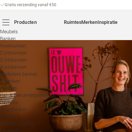
Gratis verzending vanaf €50
Producten
Ruimtes
Merken
Inspiratie
Meubels
Banken
Hoekbanken
2-zitsbanken
3-zitsbanken
4-zitsbanken
Modulaire banken
U-banken
Hockers
Hal- & Eetkamerbanken
Daybeds
Slaapbanken
Stoelen
Eetkamerstoelen
Fauteuils