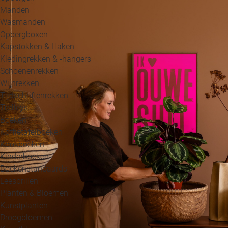
Manden
Wasmanden
Opbergboxen
Kapstokken & Haken
Kledingrekken & -hangers
Schoenenrekken
Wijnrekken
Tijdschriftenrekken
Trolleys
Boeken
Koffietafelboeken
Kookboeken
Kinderboeken
Boekenstandaards
Leesbrillen
Planten & Bloemen
Kunstplanten
Droogbloemen