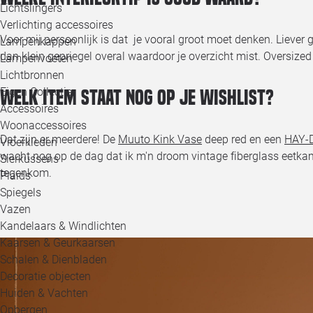
Lichtslingers
Verlichting accessoires
Voor mij persoonlijk is dat je vooral groot moet denken. Liever 
Lampenkappen
dan klein gepriegel overal waardoor je overzicht mist. Oversized i
Lampenvoeten
Lichtbronnen
Eigen Collectie
Welk item staat nog op je wishlist?
Accessoires
Woonaccessoires
Dat zijn er meerdere! De
Muuto Kink Vase
deep red en een
HAY-D
Vloerkleden
wacht nog op de dag dat ik m'n droom vintage fiberglass eetka
Sierkussens
tegenkom.
Plaids
Spiegels
Vazen
Kandelaars & Windlichten
Kaarsen & Geurkaarsen
Schalen & Dienbladen
Decoratie objecten
Huiden & Vachten
Opbergen