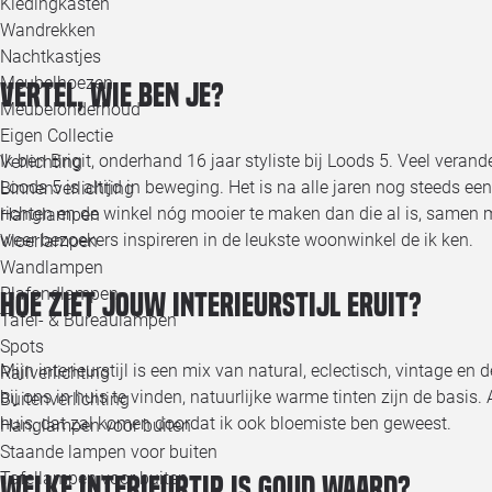
Kledingkasten
Wandrekken
Nachtkastjes
Meubelhoezen
Vertel, wie ben je?
Meubelonderhoud
Eigen Collectie
Ik ben Brigit, onderhand 16 jaar styliste bij Loods 5. Veel ver
Verlichting
Loods 5 is altijd in beweging. Het is na alle jaren nog steeds een
Binnenverlichting
richten en de winkel nóg mooier te maken dan die al is, samen 
Hanglampen
weer bezoekers inspireren in de leukste woonwinkel de ik ken.
Vloerlampen
Wandlampen
Plafondlampen
Hoe ziet jouw interieurstijl eruit?
Tafel- & Bureaulampen
Spots
Mijn interieurstijl is een mix van natural, eclectisch, vintage en 
Railverlichting
bij ons in huis te vinden, natuurlijke warme tinten zijn de basis.
Buitenverlichting
huis, dat zal komen doordat ik ook bloemiste ben geweest.
Hanglampen voor buiten
Staande lampen voor buiten
Tafellampen voor buiten
Welke interieurtip is goud waard?