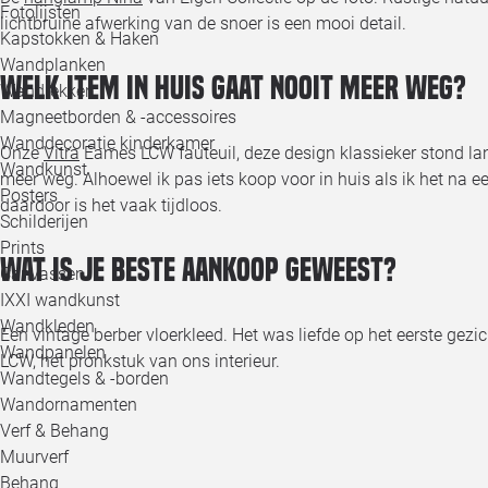
Fotolijsten
lichtbruine afwerking van de snoer is een mooi detail.
Kapstokken & Haken
Wandplanken
Welk item in huis gaat nooit meer weg?
Wandrekken
Magneetborden & -accessoires
Wanddecoratie kinderkamer
Onze
Vitra
Eames LCW fauteuil, deze design klassieker stond lang
Wandkunst
meer weg. Alhoewel ik pas iets koop voor in huis als ik het na ee
Posters
daardoor is het vaak tijdloos.
Schilderijen
Prints
Wat is je beste aankoop geweest?
Canvassen
IXXI wandkunst
Wandkleden
Een vintage berber vloerkleed. Het was liefde op het eerste gezi
Wandpanelen
LCW, het pronkstuk van ons interieur.
Wandtegels & -borden
Wandornamenten
Verf & Behang
Muurverf
Behang