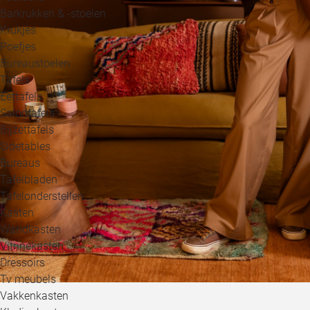
Barkrukken & -stoelen
Krukjes
Poefjes
Bureaustoelen
Tafels
Eettafels
Salontafels
Bijzettafels
Sidetables
Bureaus
Tafelbladen
Tafelonderstellen
Kasten
Wandkasten
Vitrinekasten
Dressoirs
Tv meubels
Vakkenkasten