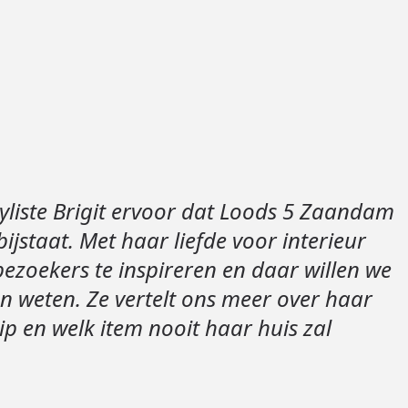
Loods 5 Za
Loods 5 Gara
Alle openingst
styliste Brigit ervoor dat Loods 5 Zaandam
bijstaat. Met haar liefde voor interieur
bezoekers te inspireren en daar willen we
an weten. Ze vertelt ons meer over haar
ip en welk item nooit haar huis zal