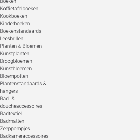
Boeken
Koffietafelboeken
Kookboeken
Kinderboeken
Boekenstandaards
Leesbrillen
Planten & Bloemen
Kunstplanten
Droogbloemen
Kunstbloemen
Bloempotten
Plantenstandaards & -
hangers
Bad- &
doucheaccessoires
Badtextiel
Badmatten
Zeeppompjes
Badkameraccessoires