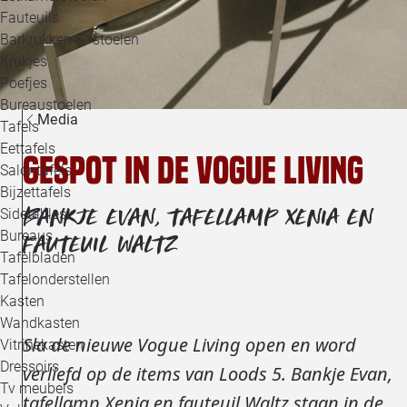
Loo
Fauteuils
Barkrukken & -stoelen
Krukjes
Loo
Poefjes
Bureaustoelen
Loo
Media
Tafels
Eettafels
Gespot in de Vogue Living
Loo
Salontafels
Bijzettafels
Loo
BANKJE EVAN, TAFELLAMP XENIA EN
Sidetables
Bureaus
FAUTEUIL WALTZ
Tafelbladen
Alle 
Tafelonderstellen
Kasten
Wandkasten
Sla de nieuwe Vogue Living open en word
Vitrinekasten
Dressoirs
verliefd op de items van Loods 5. Bankje Evan,
Tv meubels
tafellamp Xenia en fauteuil Waltz staan in de