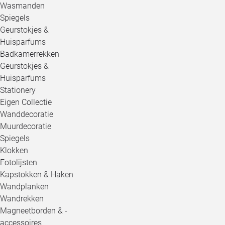
Wasmanden
Spiegels
Geurstokjes &
Huisparfums
Badkamerrekken
Geurstokjes &
Huisparfums
Stationery
Eigen Collectie
Wanddecoratie
Muurdecoratie
Spiegels
Klokken
Fotolijsten
Kapstokken & Haken
Wandplanken
Wandrekken
Magneetborden & -
accessoires