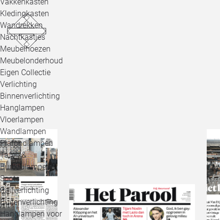
Vakkenkasten
Kledingkasten
Wandrekken
Nachtkastjes
Meubelhoezen
Meubelonderhoud
Eigen Collectie
Verlichting
Binnenverlichting
Hanglampen
Vloerlampen
Wandlampen
Plafondlampen
Tafel- &
Bureaulampen
Spots
Railverlichting
Buitenverlichting
Hanglampen voor