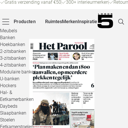
Gratis verzending vanaf €50
300+ interieurmerken
Retour
Producten
Ruimtes
Merken
Inspiratie
Meubels
Banken
Hoekbanken
Pagina
2-zitsbanken
3-zitsbanken
4-zitsbanken
Winke
Modulaire banken
U-banken
Klant
Hockers
Hal- &
Veelg
Eetkamerbanken
Daybeds
Openin
Slaapbanken
Loo
Stoelen
Eetkamerstoelen