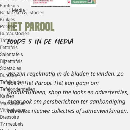
Loo
Fauteuils
Media
Barkrukken & -stoelen
Krukjes
Loo
Het Parool
Poefjes
Bureaustoelen
Loo
LOODS 5 IN DE MEDIA
Tafels
Eettafels
Loo
Salontafels
Bijzettafels
Loo
Sidetables
We zijn regelmatig in de bladen te vinden. Zo
Bureaus
ook in Het Parool. Het kan gaan om
Tafelbladen
Alle 
Tafelonderstellen
productuitleen, shop the looks en advertenties,
Kasten
maar ook om persberichten ter aankondiging
Wandkasten
van onze nieuwe collecties of samenwerkingen.
Vitrinekasten
Dressoirs
Tv meubels