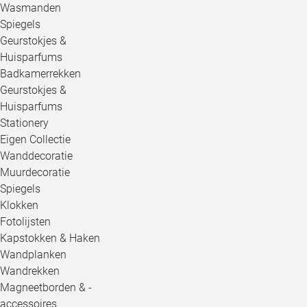
Wasmanden
Spiegels
Geurstokjes &
Huisparfums
Badkamerrekken
Geurstokjes &
Huisparfums
Stationery
Eigen Collectie
Wanddecoratie
Muurdecoratie
Spiegels
Klokken
Fotolijsten
Kapstokken & Haken
Wandplanken
Wandrekken
Magneetborden & -
accessoires