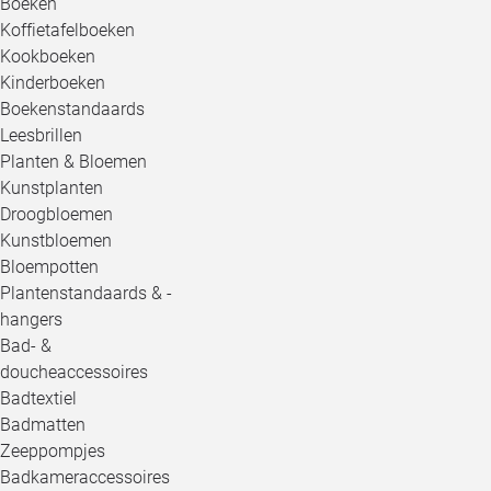
Boeken
Koffietafelboeken
Kookboeken
Kinderboeken
Boekenstandaards
Leesbrillen
Planten & Bloemen
Kunstplanten
Droogbloemen
Kunstbloemen
Bloempotten
Plantenstandaards & -
hangers
Bad- &
doucheaccessoires
Badtextiel
Badmatten
Zeeppompjes
Badkameraccessoires