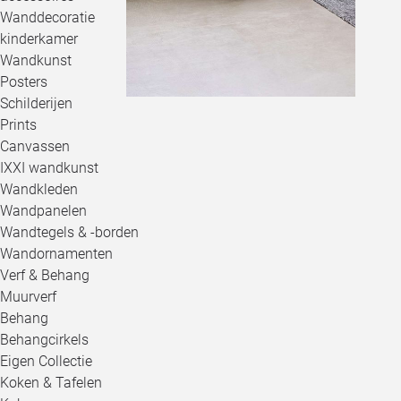
Wanddecoratie
kinderkamer
Wandkunst
Posters
Schilderijen
Prints
Canvassen
IXXI wandkunst
Wandkleden
Wandpanelen
Wandtegels & -borden
Wandornamenten
Verf & Behang
Muurverf
Behang
Behangcirkels
Eigen Collectie
Koken & Tafelen