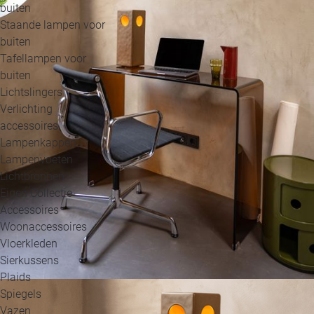
buiten
Staande lampen voor
buiten
Tafellampen voor
buiten
Lichtslingers
Verlichting
accessoires
Lampenkappen
Lampenvoeten
Lichtbronnen
Eigen Collectie
Accessoires
Woonaccessoires
Vloerkleden
Sierkussens
Plaids
Spiegels
Vazen