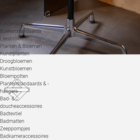
Boeken
Koffietafelboeken
Kookboeken
Kinderboeken
Boekenstandaards
Leesbrillen
Planten & Bloemen
Kunstplanten
Droogbloemen
Kunstbloemen
Bloempotten
Plantenstandaards & -
hangers
Bad- &
doucheaccessoires
Badtextiel
Badmatten
Zeeppompjes
Badkameraccessoires