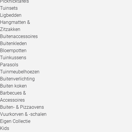
Picknicktafels
Tuinsets
Ligbedden
Hangmatten &
Zitzakken
Buitenaccessoires
Buitenkleden
Bloempotten
Tuinkussens
Parasols
Tuinmeubelhoezen
Buitenverlichting
Buiten koken
Barbecues &
Accessoires
Buiten- & Pizzaovens
Vuurkorven & -schalen
Eigen Collectie
Kids