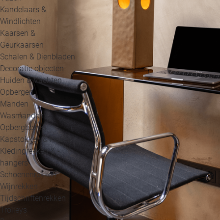
Kandelaars &
Windlichten
Kaarsen &
Geurkaarsen
Schalen & Dienbladen
Decoratie objecten
Huiden & Vachten
Opbergen
Manden
Wasmanden
Opbergboxen
Kapstokken & Haken
Kledingrekken & -
hangers
Schoenenrekken
Wijnrekken
Tijdschriftenrekken
Trolleys