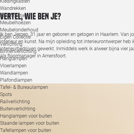
Kledingkasten
Wandrekken
Vertel, wie ben je?
Nachtkastjes
Meubelhoezen
Meubelonderhoud
Ik ben Jeroen, 31 jaar en geboren en getogen in Haarlem. Van jo
Eigen Collectie
interieur en kunst. Na mijn opleiding tot interieurontwerper heb i
Verlichting
interieurbedrijven gewerkt. Inmiddels werk ik alweer bijna vier ja
Binnenverlichting
als floormanager in Amersfoort.
Hanglampen
Vloerlampen
Wandlampen
Plafondlampen
Tafel- & Bureaulampen
Spots
Railverlichting
Buitenverlichting
Hanglampen voor buiten
Staande lampen voor buiten
Tafellampen voor buiten