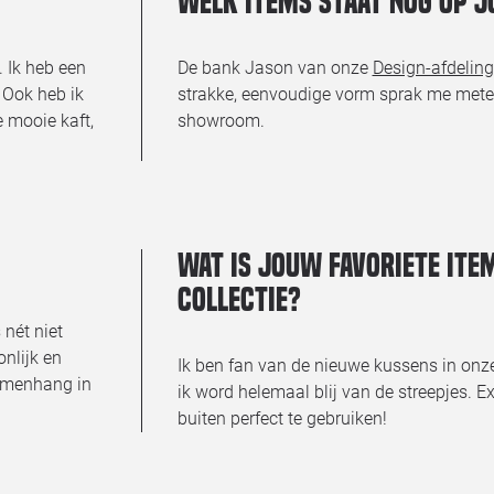
Welk items staat nog op 
. Ik heb een
De bank Jason van onze
Design-afdeling
 Ook heb ik
strakke, eenvoudige vorm sprak me mete
 mooie kaft,
showroom.
Wat is jouw favoriete ite
collectie?
 nét niet
onlijk en
Ik ben fan van de nieuwe kussens in onze c
samenhang in
ik word helemaal blij van de streepjes. Ex
buiten perfect te gebruiken!