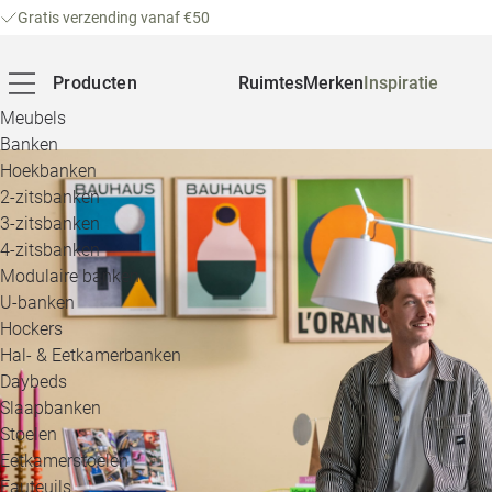
Gratis verzending vanaf €50
Producten
Ruimtes
Merken
Inspiratie
Meubels
Banken
Hoekbanken
2-zitsbanken
3-zitsbanken
4-zitsbanken
Modulaire banken
U-banken
Hockers
Hal- & Eetkamerbanken
Daybeds
Slaapbanken
Stoelen
Eetkamerstoelen
Fauteuils