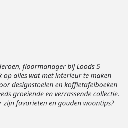
Loods 5 Za
Loods 5 Gara
Alle openingst
Jeroen, floormanager bij Loods 5
 op alles wat met interieur te maken
 voor designstoelen en koffietafelboeken
eeds groeiende en verrassende collectie.
 zijn favorieten en gouden woontips?