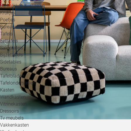
Barkrukken & -stoelen
Krukjes
Poefjes
Bureaustoelen
Tafels
Eettafels
Salontafels
Bijzettafels
Sidetables
Bureaus
Tafelbladen
Tafelonderstellen
Kasten
Wandkasten
Vitrinekasten
Dressoirs
Tv meubels
Vakkenkasten