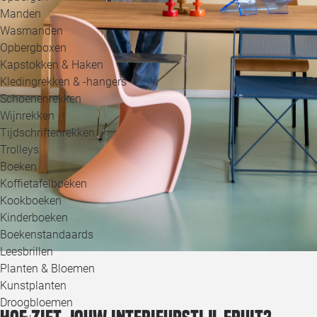
Manden
Wasmanden
Opbergboxen
Kapstokken & Haken
Kledingrekken & -hangers
Schoenenrekken
Wijnrekken
Tijdschriftenrekken
Trolleys
Boeken
Koffietafelboeken
Kookboeken
Kinderboeken
Boekenstandaards
Leesbrillen
Planten & Bloemen
Kunstplanten
Droogbloemen