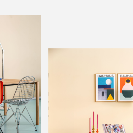
Wat is je beste aankoop g
 is inmiddels
Dat is zonder twijfel de
DKR-stoel
in chro
Tijdloos én ik
eetkamerstoel, maar hij past werkelijk ove
leuk aan de tafel, maar is het ook een le
elke keer als ik ‘m zie, word ik opnieuw e