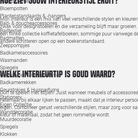
Hoe ziet jouw interieurstijl eruit?
Kunstbloemen
Bloempotten
Plantenstandaards & -hangers
Mijn interieur is een mix van veel verschillende stylen en kleuren
Bad- & doucheaccessoires
zwak voor designstoelen en die verzameling blijft maar groeien.
Badtextiel
een flinke collectie koffietafelboeken; sommige puur vanwege de
Badmatten
andere schitteren open op een boekenstandaard.
Zeeppompjes
Badkameraccessoires
Wasmanden
Spiegels
Welke interieurtip is goud waard?
Geurstokjes & Huisparfums
Badkamerrekken
Geurstokjes & Huisparfums
Durf te spelen met stijlen! Juist wanneer meubels of accessoires
Stationery
helemaal bij elkaar lijken te passen, maakt dat je interieur perso
Eigen Collectie
eigen. Combineer gerust verschillende stijlen, maar zorg voor 
Wanddecoratie
kleur of materiaal, zodat het geen rommeltje wordt.
Muurdecoratie
Spiegels
Klokken