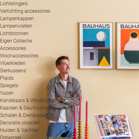
Lichtslingers
Verlichting accessoires
Lampenkappen
Lampenvoeten
Lichtbronnen
Eigen Collectie
Accessoires
Woonaccessoires
Vloerkleden
Sierkussens
Plaids
Spiegels
Vazen
Kandelaars & Windlichten
Kaarsen & Geurkaarsen
Schalen & Dienbladen
Decoratie objecten
Huiden & Vachten
Opbergen