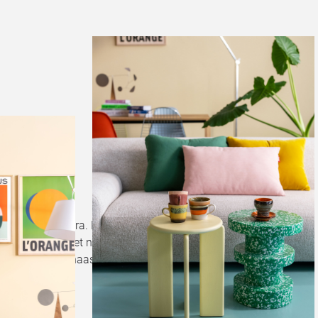
eweest?
om, ook van Vitra. Het is een
ral. Zo staat het niet alleen
uke eyecatcher naast mijn bed. En
nthousiast.