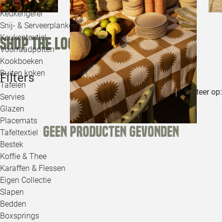
Koken
Keukengerei
Snij- & Serveerplanken
Keukentextiel
Shop the look
Voorraadpotten
Kookboeken
Buiten koken
Filters
Tafelen
Sorteer op:
Servies
Glazen
Placemats
Geen producten gevonden
Tafeltextiel
Bestek
Koffie & Thee
Karaffen & Flessen
Eigen Collectie
Slapen
Bedden
Boxsprings