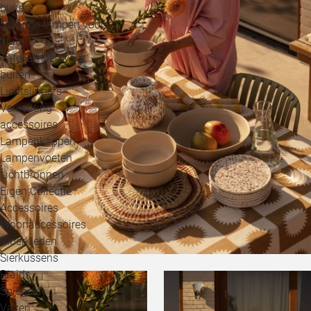
buiten
Staande lampen voor
buiten
Tafellampen voor
buiten
Lichtslingers
Verlichting
accessoires
Lampenkappen
Lampenvoeten
Lichtbronnen
Eigen Collectie
Accessoires
Woonaccessoires
Vloerkleden
Sierkussens
Plaids
Spiegels
Vazen