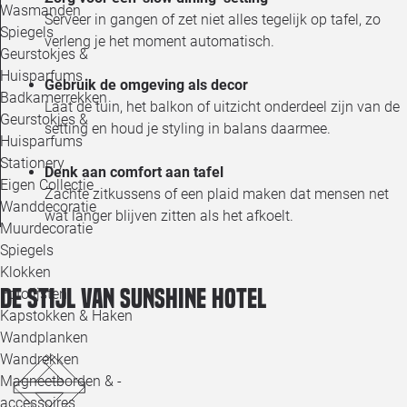
Wasmanden
Serveer in gangen of zet niet alles tegelijk op tafel, zo
Spiegels
verleng je het moment automatisch.
Geurstokjes &
Huisparfums
Gebruik de omgeving als decor
Badkamerrekken
Laat de tuin, het balkon of uitzicht onderdeel zijn van de
Geurstokjes &
setting en houd je styling in balans daarmee.
Huisparfums
Stationery
Denk aan comfort aan tafel
Eigen Collectie
Zachte zitkussens of een plaid maken dat mensen net
Wanddecoratie
wat langer blijven zitten als het afkoelt.
Muurdecoratie
Spiegels
Klokken
De stijl van Sunshine Hotel
Fotolijsten
Kapstokken & Haken
Wandplanken
Wandrekken
Magneetborden & -
accessoires