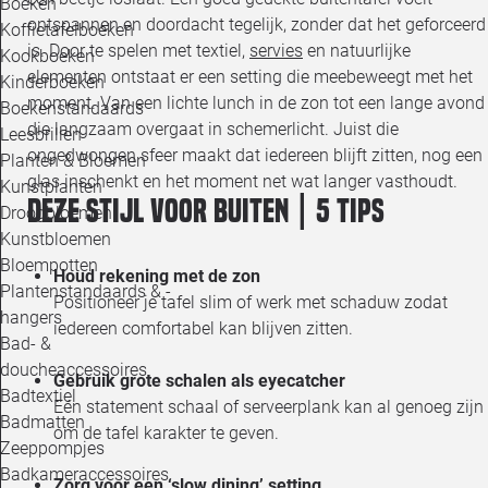
Boeken
ontspannen en doordacht tegelijk, zonder dat het geforceerd
Koffietafelboeken
is. Door te spelen met textiel,
servies
en natuurlijke
Kookboeken
elementen ontstaat er een setting die meebeweegt met het
Kinderboeken
moment. Van een lichte lunch in de zon tot een lange avond
Boekenstandaards
die langzaam overgaat in schemerlicht. Juist die
Leesbrillen
ongedwongen sfeer maakt dat iedereen blijft zitten, nog een
Planten & Bloemen
glas inschenkt en het moment net wat langer vasthoudt.
Kunstplanten
Deze stijl voor buiten | 5 tips
Droogbloemen
Kunstbloemen
Bloempotten
Houd rekening met de zon
Plantenstandaards & -
Positioneer je tafel slim of werk met schaduw zodat
hangers
iedereen comfortabel kan blijven zitten.
Bad- &
doucheaccessoires
Gebruik grote schalen als eyecatcher
Badtextiel
Eén statement schaal of serveerplank kan al genoeg zijn
Badmatten
om de tafel karakter te geven.
Zeeppompjes
Badkameraccessoires
Zorg voor een ‘slow dining’ setting