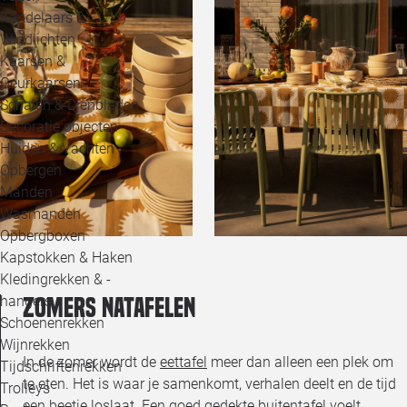
Kandelaars &
Windlichten
Kaarsen &
Geurkaarsen
Schalen & Dienbladen
Decoratie objecten
Huiden & Vachten
Opbergen
Manden
Wasmanden
Opbergboxen
Kapstokken & Haken
Kledingrekken & -
hangers
Zomers natafelen
Schoenenrekken
Wijnrekken
In de zomer wordt de
eettafel
meer dan alleen een plek om
Tijdschriftenrekken
te eten. Het is waar je samenkomt, verhalen deelt en de tijd
Trolleys
een beetje loslaat. Een goed gedekte buitentafel voelt