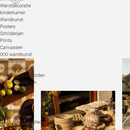
Wanddecoratie
kinderkamer
Wandkunst
Posters
Schilderijen
Prints
Canvassen
IXXI wandkunst
Wandkleden
Wandpanelen
Wandtegels & -borden
Wandornamenten
Verf & Behang
Muurverf
Behang
Behangcirkels
Eigen Collectie
Shop onze collectie hieronder of bezoek 1 van onze 5
Koken & Tafelen
winkels.