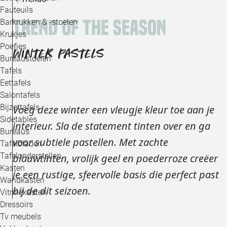
Loo
Fauteuils
Trend of the season
Barkrukken & -stoelen
Krukjes
Loo
Poefjes
WINTER PASTELS
Bureaustoelen
Loo
Tafels
Eettafels
Loo
Salontafels
Bijzettafels
Voeg deze winter een vleugje kleur toe aan je
Loo
Sidetables
(out
interieur. Sla de statement tinten over en ga
Bureaus
voor subtiele pastellen. Met zachte
Tafelbladen
Alle 
Tafelonderstellen
blauwtinten, vrolijk geel en poederroze creëer
Kasten
je een rustige, sfeervolle basis die perfect past
Wandkasten
bij de dit seizoen.
Vitrinekasten
Dressoirs
Tv meubels