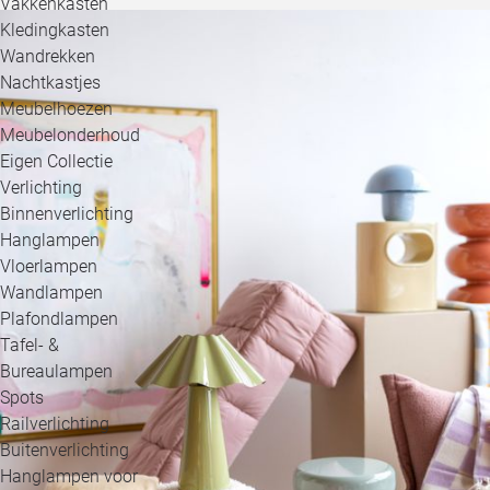
Vakkenkasten
Kledingkasten
Wandrekken
Nachtkastjes
Meubelhoezen
Meubelonderhoud
Eigen Collectie
Verlichting
Binnenverlichting
Hanglampen
Vloerlampen
Wandlampen
Plafondlampen
Tafel- &
Bureaulampen
Spots
Railverlichting
Buitenverlichting
Hanglampen voor