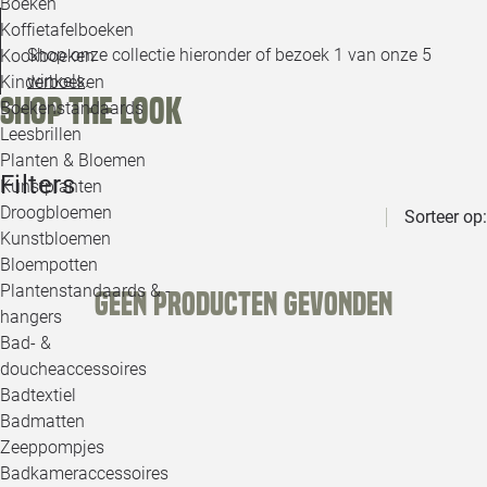
Boeken
Koffietafelboeken
Shop onze collectie hieronder of bezoek 1 van onze 5
Kookboeken
winkels
.
Kinderboeken
Shop the look
Boekenstandaards
Leesbrillen
Planten & Bloemen
Filters
Kunstplanten
Droogbloemen
Sorteer op:
Kunstbloemen
Bloempotten
Plantenstandaards & -
Geen producten gevonden
hangers
Bad- &
doucheaccessoires
Badtextiel
Badmatten
Zeeppompjes
Badkameraccessoires