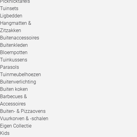
Picknicktafels
Tuinsets
Ligbedden
Hangmatten &
Zitzakken
Buitenaccessoires
Buitenkleden
Bloempotten
Tuinkussens
Parasols
Tuinmeubelhoezen
Buitenverlichting
Buiten koken
Barbecues &
Accessoires
Buiten- & Pizzaovens
Vuurkorven & -schalen
Eigen Collectie
Kids