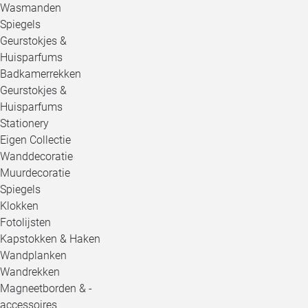
Wasmanden
Spiegels
Geurstokjes &
Huisparfums
Badkamerrekken
Geurstokjes &
Huisparfums
Stationery
Eigen Collectie
Wanddecoratie
Muurdecoratie
Spiegels
Klokken
Fotolijsten
Kapstokken & Haken
Wandplanken
Wandrekken
Magneetborden & -
accessoires