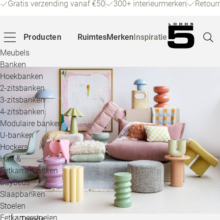
Gratis verzending vanaf €50
300+ interieurmerken
Retour
Producten
Ruimtes
Merken
Inspiratie
Meubels
Banken
Hoekbanken
Pagina
2-zitsbanken
3-zitsbanken
4-zitsbanken
Winke
Modulaire banken
U-banken
Klant
Hockers
Hal- &
Veelg
Eetkamerbanken
Daybeds
Openin
Slaapbanken
Loo
Stoelen
Eetkamerstoelen
Trends