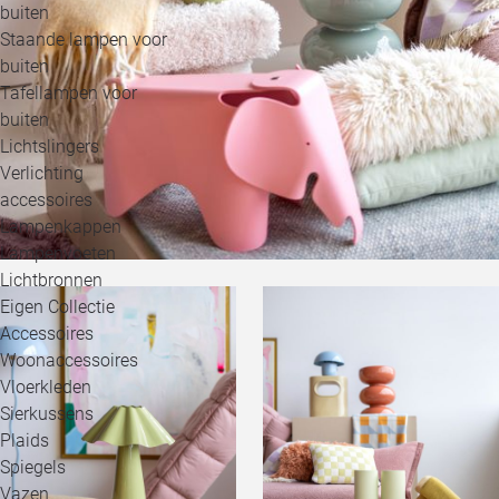
buiten
Staande lampen voor
buiten
Tafellampen voor
buiten
Lichtslingers
Verlichting
accessoires
Lampenkappen
Lampenvoeten
Lichtbronnen
Eigen Collectie
Accessoires
Woonaccessoires
Vloerkleden
Sierkussens
Plaids
Spiegels
Vazen