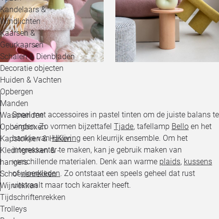
Kandelaars &
Windlichten
Kaarsen &
Geurkaarsen
Schalen & Dienbladen
Decoratie objecten
Huiden & Vachten
Opbergen
Manden
Speel met accessoires in pastel tinten om de juiste balans te
Wasmanden
vinden. Zo vormen bijzettafel
Tjade
, tafellamp
Bello
en het
Opbergboxen
bankje van
HKliving
een kleurrijk ensemble. Om het
Kapstokken & Haken
interessanter te maken, kan je gebruik maken van
Kledingrekken & -
verschillende materialen. Denk aan warme
plaids
,
kussens
hangers
of
vloerkleden
. Zo ontstaat een speels geheel dat rust
Schoenenrekken
uitstraalt maar toch karakter heeft.
Wijnrekken
Tijdschriftenrekken
Trolleys