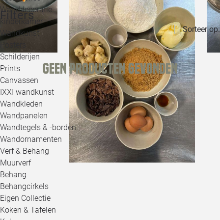
Wanddecoratie
Filters
kinderkamer
Sorteer op:
Wandkunst
Posters
Schilderijen
Geen producten gevonden
Prints
Canvassen
IXXI wandkunst
Wandkleden
Wandpanelen
Wandtegels & -borden
Wandornamenten
Verf & Behang
Muurverf
Behang
Behangcirkels
Eigen Collectie
Koken & Tafelen