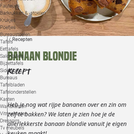
Loo
Fauteuils
Barkrukken & -stoelen
Krukjes
Loo
Poefjes
Bureaustoelen
Loo
Recepten
Tafels
Eettafels
Banaan blondie
Loo
Salontafels
Bijzettafels
Loo
RECEPT
Sidetables
(out
Bureaus
Tafelbladen
Alle 
Tafelonderstellen
Kasten
Heb je nog wat rijpe bananen over en zin om
Wandkasten
zelf te bakken? We laten je zien hoe je de
Vitrinekasten
Dressoirs
allerlekkerste banaan blondie vanuit je eigen
Tv meubels
keuken maakt!