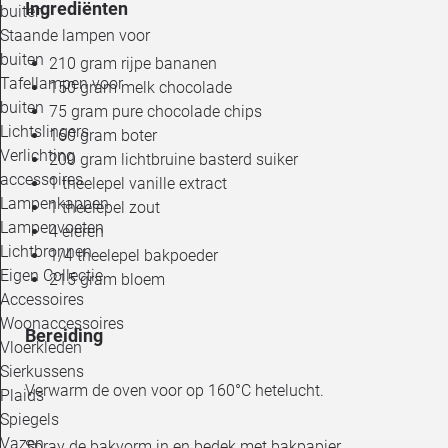
Ingrediënten
buiten
Staande lampen voor
buiten
210 gram rijpe bananen
Tafellampen voor
150 gram melk chocolade
buiten
75 gram pure chocolade chips
Lichtslingers
160 gram boter
Verlichting
200 gram lichtbruine basterd suiker
accessoires
1 theelepel vanille extract
Lampenkappen
1 theelepel zout
Lampenvoeten
4 eieren
Lichtbronnen
1/4 theelepel bakpoeder
Eigen Collectie
215 gram bloem
Accessoires
Woonaccessoires
Bereiding
Vloerkleden
Sierkussens
Verwarm de oven voor op 160°C hetelucht.
Plaids
Spiegels
Vazen
Spray de bakvorm in en bedek met bakpapier.