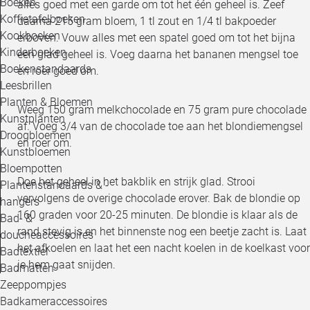
Boeken
alles goed met een garde om tot het één geheel is. Zeef
Koffietafelboeken
daarna 215 gram bloem, 1 tl zout en 1/4 tl bakpoeder
Kookboeken
erboven. Vouw alles met een spatel goed om tot het bijna
Kinderboeken
een glad geheel is. Voeg daarna het bananen mengsel toe
Boekenstandaards
en roer goed om.
Leesbrillen
Planten & Bloemen
Weeg 150 gram melkchocolade en 75 gram pure chocolade
Kunstplanten
af. Voeg 3/4 van de chocolade toe aan het blondiemengsel
Droogbloemen
en roer om.
Kunstbloemen
Bloempotten
Doe het geheel in het bakblik en strijk glad. Strooi
Plantenstandaards & -
vervolgens de overige chocolade erover. Bak de blondie op
hangers
160 graden voor 20-25 minuten. De blondie is klaar als de
Bad- &
rand stevig is en het binnenste nog een beetje zacht is. Laat
doucheaccessoires
het afkoelen en laat het een nacht koelen in de koelkast voor
Badtextiel
je hem gaat snijden.
Badmatten
Zeeppompjes
Badkameraccessoires