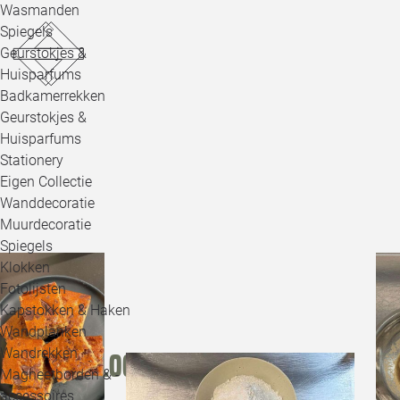
Wasmanden
Spiegels
Geurstokjes &
Huisparfums
Badkamerrekken
Geurstokjes &
Huisparfums
Stationery
Eigen Collectie
Wanddecoratie
Muurdecoratie
Spiegels
Klokken
Fotolijsten
Kapstokken & Haken
Wandplanken
Wandrekken
Shop the look
Magneetborden & -
accessoires