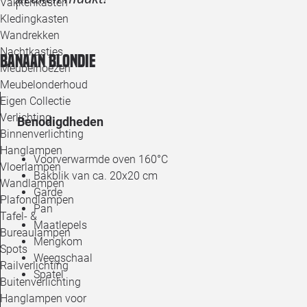
Vakkenkasten
Kledingkasten
Wandrekken
Nachtkastjes
Banaan blondie
Meubelhoezen
Meubelonderhoud
Eigen Collectie
Verlichting
Benodigdheden
Binnenverlichting
Hanglampen
Voorverwarmde oven 160°C
Vloerlampen
Bakblik van ca. 20x20 cm
Wandlampen
Garde
Plafondlampen
Pan
Tafel- &
Maatlepels
Bureaulampen
Mengkom
Spots
Weegschaal
Railverlichting
Spatel
Buitenverlichting
Hanglampen voor