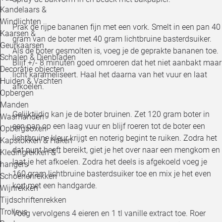
Kandelaars &
Windlichten
Prak de rijpe bananen fijn met een vork. Smelt in een pan 40
Kaarsen &
gram van de boter met 40 gram lichtbruine basterdsuiker.
Geurkaarsen
Als de boter gesmolten is, voeg je de geprakte bananen toe.
Schalen & Dienbladen
Blijf +/- 8 minuten goed omroeren dat het niet aanbakt maar
Decoratie objecten
licht karameliseert. Haal het daarna van het vuur en laat
Huiden & Vachten
afkoelen.
Opbergen
Manden
Gelijktijdig kan je de boter bruinen. Zet 120 gram boter in
Wasmanden
een pan op een laag vuur en blijf roeren tot de boter een
Opbergboxen
lichtbruine kleur krijgt en noterig begint te ruiken. Zodra het
Kapstokken & Haken
dat punt heeft bereikt, giet je het over naar een mengkom en
Kledingrekken & -
laat je het afkoelen. Zodra het deels is afgekoeld voeg je
hangers
160 gram lichtbruine basterdsuiker toe en mix je het even
Schoenenrekken
kort met een handgarde.
Wijnrekken
Tijdschriftenrekken
Trolleys
Voeg vervolgens 4 eieren en 1 tl vanille extract toe. Roer