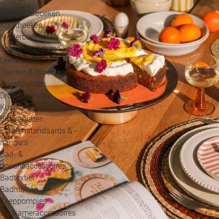
Boeken
Koffietafelboeken
Kookboeken
Kinderboeken
Boekenstandaards
Leesbrillen
Planten & Bloemen
Kunstplanten
Droogbloemen
Kunstbloemen
Bloempotten
Plantenstandaards & -
hangers
Bad- &
doucheaccessoires
Badtextiel
Badmatten
Zeeppompjes
Badkameraccessoires