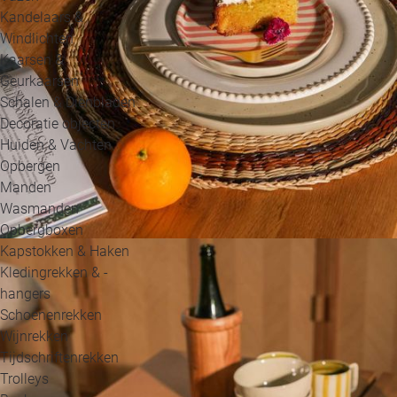
Kandelaars &
Windlichten
Kaarsen &
Geurkaarsen
Schalen & Dienbladen
Decoratie objecten
Huiden & Vachten
Opbergen
Manden
Wasmanden
Opbergboxen
Kapstokken & Haken
Kledingrekken & -
hangers
Schoenenrekken
Wijnrekken
Tijdschriftenrekken
Trolleys