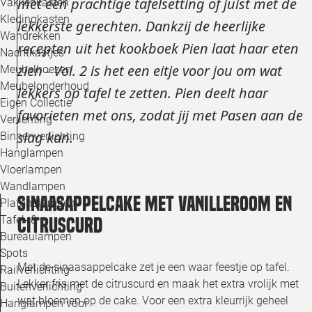
met een prachtige tafelsetting of juist met de
Vakkenkasten
Kledingkasten
lekkerste gerechten. Dankzij de heerlijke
Wandrekken
recepten uit het kookboek Pien laat haar eten
Nachtkastjes
zien - Vol. 2 is het een eitje voor jou om wat
Meubelhoezen
Meubelonderhoud
lekkers op tafel te zetten. Pien deelt haar
Eigen Collectie
favorieten met ons, zodat jij met Pasen aan de
Verlichting
slag kan.
Binnenverlichting
Hanglampen
Vloerlampen
Wandlampen
Sinaasappelcake met vanilleroom en
Plafondlampen
Tafel- &
citruscurd
Bureaulampen
Spots
Met de sinaasappelcake zet je een waar feestje op tafel.
Railverlichting
Lekker fris met de citruscurd en maak het extra vrolijk met
Buitenverlichting
wat bloemen op de cake. Voor een extra kleurrijk geheel
Hanglampen voor