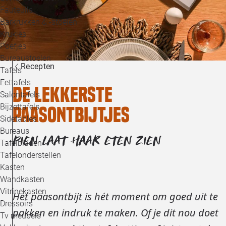
Loo
Fauteuils
Barkrukken & -stoelen
Krukjes
Loo
Poefjes
Bureaustoelen
Loo
Recepten
Tafels
Eettafels
De lekkerste
Loo
Salontafels
Bijzettafels
paasontbijtjes
Loo
Sidetables
(out
Bureaus
PIEN LAAT HAAR ETEN ZIEN
Tafelbladen
Alle 
Tafelonderstellen
Kasten
Wandkasten
Vitrinekasten
Het paasontbijt is hét moment om goed uit te
Dressoirs
pakken en indruk te maken. Of je dit nou doet
Tv meubels