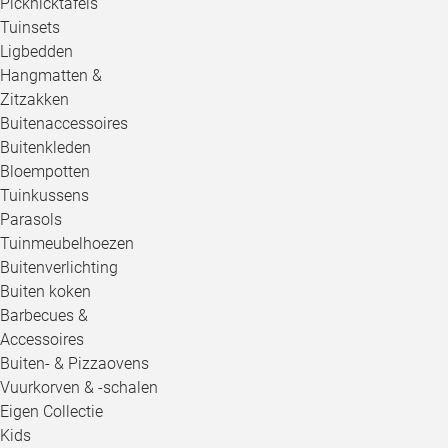
Picknicktafels
Tuinsets
Ligbedden
Hangmatten &
Zitzakken
Buitenaccessoires
Buitenkleden
Bloempotten
Tuinkussens
Parasols
Tuinmeubelhoezen
Buitenverlichting
Buiten koken
Barbecues &
Accessoires
Buiten- & Pizzaovens
Vuurkorven & -schalen
Eigen Collectie
Kids