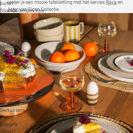
creëer je een mooie tafelsetting met het servies
Raya
en
buiten
Aster
van Eigen Collectie.
Staande lampen voor
buiten
Tafellampen voor
buiten
Lichtslingers
Verlichting
accessoires
Lampenkappen
Lampenvoeten
Lichtbronnen
Eigen Collectie
Accessoires
Woonaccessoires
Vloerkleden
Sierkussens
Plaids
Spiegels
Vazen