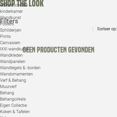
Shop the look
Wanddecoratie
kinderkamer
Wandkunst
Filters
Posters
Sorteer op:
Schilderijen
Prints
Canvassen
Geen producten gevonden
IXXI wandkunst
Wandkleden
Wandpanelen
Wandtegels & -borden
Wandornamenten
Verf & Behang
Muurverf
Behang
Behangcirkels
Eigen Collectie
Koken & Tafelen