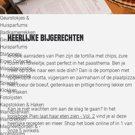
Wasmanden
Spiegels
Geurstokjes &
Huisparfums
Badkamerrekken
Heerlijke bijgerechten
Geurstokjes &
Huisparfums
Stationery
Andere aanraders van Pien zijn de tortilla met chips, zure
Eigen Collectie
room en foreleitje, past perfect in het paasthema. Ben je
Wanddecoratie
meer op zoek naar een side dish? Dan is de pompoen met
Muurdecoratie
opgeklopte ricotta, vijgenjam en parmaham of de plaatpizza
Spiegels
met coeur de boeuf, geitenkaas en pittige honing lekker om
Klokken
te maken.
Fotolijsten
Kapstokken & Haken
Kan je niet wachten om aan de slag te gaan? In het
Wandplanken
kookboek Pien laat haar eten zien - Vol. 2
vind je al deze
Wandrekken
heerlijke recepten en meer. Shop het boek online of in 1 van
Magneetborden & -
onze 5 winkels.
accessoires