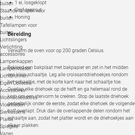
1 ei, losgeklopt
buiten
Grof zeezout
Staande lampen voor
Honing
buiten
Tafellampen voor
buiten
Bereiding
Lichtslingers
Verlichting
Verwarm de oven voor op 200 graden Celsius.
accessoires
Lampenkappen
Bekleed een bakplaat met bakpapier en zet in het midden
Lampenvoeten
een klein schaaltje. Leg alle croissantdriehoekjes rondom
Lichtbronnen
het schaaltje, met de korte kant naar het schaaltje toe.
Eigen Collectie
Overlap elke driehoek op de helft en ga helemaal rond de
Accessoires
kom om een stervorm te creëren. Stop de laatste driehoek
Woonaccessoires
gedeeltelijk onder de eerste, zodat elke driehoek de volgende
Vloerkleden
half overlapt. Druk dan de overlappende delen rondom het
Sierkussens
schaaltje aan, zodat het platter wordt en de driehoekjes aan
Plaids
elkaar plakken.
Spiegels
Vazen