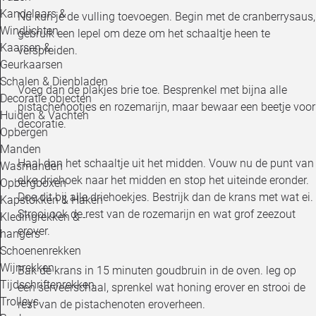
Kandelaars &
Nu kun je de vulling toevoegen. Begin met de cranberrysaus,
Windlichten
gebruik een lepel om deze om het schaaltje heen te
Kaarsen &
verspreiden.
Geurkaarsen
Schalen & Dienbladen
Voeg dan de plakjes brie toe. Besprenkel met bijna alle
Decoratie objecten
pistachenootjes en rozemarijn, maar bewaar een beetje voor
Huiden & Vachten
decoratie.
Opbergen
Manden
Haal dan het schaaltje uit het midden. Vouw nu de punt van
Wasmanden
elke driehoek naar het midden en stop het uiteinde eronder.
Opbergboxen
Doe dit bij alle driehoekjes. Bestrijk dan de krans met wat ei.
Kapstokken & Haken
Strooi ook de rest van de rozemarijn en wat grof zeezout
Kledingrekken & -
erover.
hangers
Schoenenrekken
Wijnrekken
Bak de krans in 15 minuten goudbruin in de oven. leg op
Tijdschriftenrekken
een serveerschaal, sprenkel wat honing erover en strooi de
Trolleys
rest van de pistachenoten eroverheen.