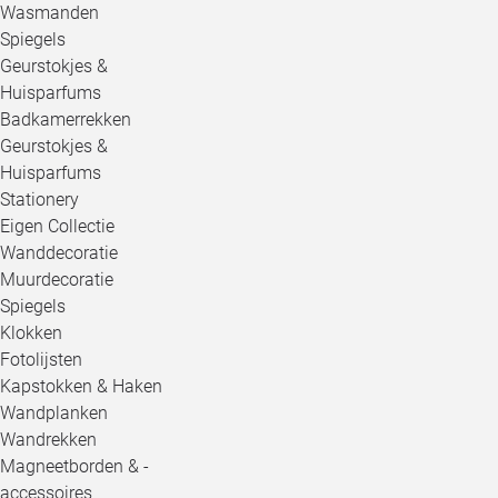
Wasmanden
Spiegels
Geurstokjes &
Huisparfums
Badkamerrekken
Geurstokjes &
Huisparfums
Stationery
Eigen Collectie
Wanddecoratie
Muurdecoratie
Spiegels
Klokken
Fotolijsten
Kapstokken & Haken
Wandplanken
Wandrekken
Magneetborden & -
accessoires