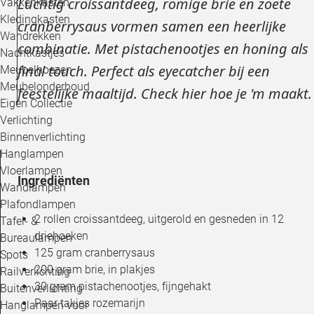
Luchtig croissantdeeg, romige brie en zoete
Vakkenkasten
Kledingkasten
cranberrysaus vormen samen een heerlijke
Wandrekken
combinatie. Met pistachenootjes en honing als
Nachtkastjes
final touch. Perfect als eyecatcher bij een
Meubelhoezen
Meubelonderhoud
feestelijke maaltijd. Check hier hoe je 'm maakt.
Eigen Collectie
Verlichting
Binnenverlichting
Hanglampen
Vloerlampen
Ingrediënten
Wandlampen
Plafondlampen
2 rollen croissantdeeg, uitgerold en gesneden in 12
Tafel- &
driehoeken
Bureaulampen
125 gram cranberrysaus
Spots
200 gram brie, in plakjes
Railverlichting
30 gram pistachenootjes, fijngehakt
Buitenverlichting
Paar takjes rozemarijn
Hanglampen voor