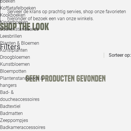
Boeken
Koffietafelboeken
Serveer de krans op prachtig servies, shop onze favorieten
Kookboeken
hieronder of bezoek een van onze winkels.
Kinderboeken
Shop the look
Boekenstandaards
Leesbrillen
Planten & Bloemen
Filters
Kunstplanten
Sorteer op:
Droogbloemen
Kunstbloemen
Bloempotten
Geen producten gevonden
Plantenstandaards & -
hangers
Bad- &
doucheaccessoires
Badtextiel
Badmatten
Zeeppompjes
Badkameraccessoires