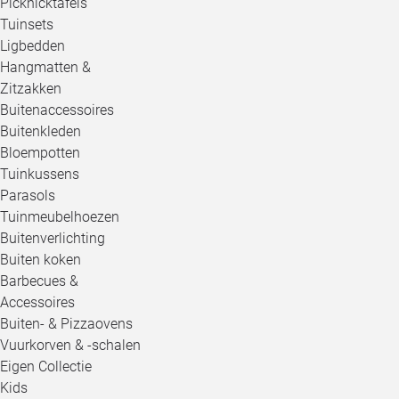
Picknicktafels
Tuinsets
Ligbedden
Hangmatten &
Zitzakken
Buitenaccessoires
Buitenkleden
Bloempotten
Tuinkussens
Parasols
Tuinmeubelhoezen
Buitenverlichting
Buiten koken
Barbecues &
Accessoires
Buiten- & Pizzaovens
Vuurkorven & -schalen
Eigen Collectie
Kids