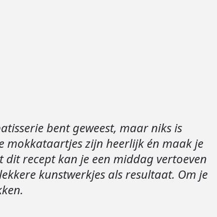
Loods 5 Za
Loods 5 Gara
Alle openingst
patisserie bent geweest, maar niks is
 mokkataartjes zijn heerlijk én maak je
et dit recept kan je een middag vertoeven
lekkere kunstwerkjes als resultaat. Om je
ikken.