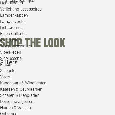
mokkaboontjes
Lichtslingers
Verlichting accessoires
Lampenkappen
Lampenvoeten
Lichtbronnen
Eigen Collectie
Shop the look
Accessoires
Woonaccessoires
Vloerkleden
Sierkussens
Filters
Plaids
Spiegels
Vazen
Kandelaars & Windlichten
Kaarsen & Geurkaarsen
Schalen & Dienbladen
Decoratie objecten
Huiden & Vachten
Opbergen