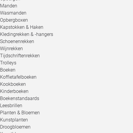
Manden
Wasmanden
Opbergboxen
Kapstokken & Haken
Kledingrekken & -hangers
Schoenenrekken
Wijnrekken
Tijdschriftenrekken
Trolleys
Boeken
Koffietafelboeken
Kookboeken
Kinderboeken
Boekenstandaards
Leesbrillen
Planten & Bloemen
Kunstplanten
Droogbloemen