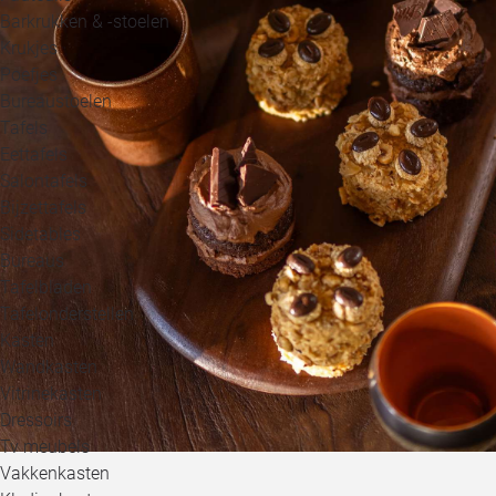
Barkrukken & -stoelen
Krukjes
Poefjes
Bureaustoelen
Tafels
Eettafels
Salontafels
Bijzettafels
Sidetables
Bureaus
Tafelbladen
Tafelonderstellen
Kasten
Wandkasten
Vitrinekasten
Dressoirs
Tv meubels
Vakkenkasten