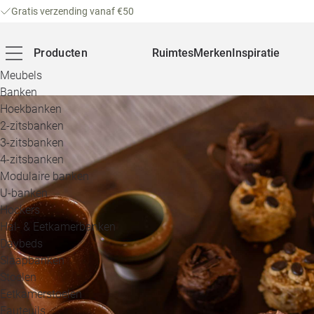
Gratis verzending vanaf €50
Producten
Ruimtes
Merken
Inspiratie
Meubels
Banken
Hoekbanken
2-zitsbanken
3-zitsbanken
4-zitsbanken
Modulaire banken
U-banken
Hockers
Hal- & Eetkamerbanken
Daybeds
Slaapbanken
Stoelen
Eetkamerstoelen
Fauteuils