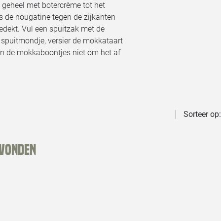
 geheel met botercrème tot het
ns de nougatine tegen de zijkanten
bedekt. Vul een spuitzak met de
 spuitmondje, versier de mokkataart
en de mokkaboontjes niet om het af
Sorteer op:
evonden