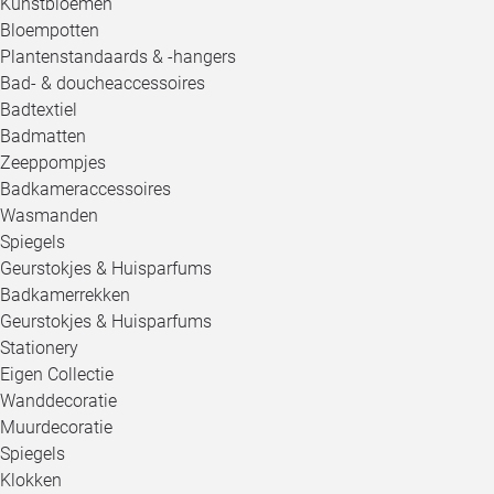
Kunstbloemen
Bloempotten
Plantenstandaards & -hangers
Bad- & doucheaccessoires
Badtextiel
Badmatten
Zeeppompjes
Badkameraccessoires
Wasmanden
Spiegels
Geurstokjes & Huisparfums
Badkamerrekken
Geurstokjes & Huisparfums
Stationery
Eigen Collectie
Wanddecoratie
Muurdecoratie
Spiegels
Klokken