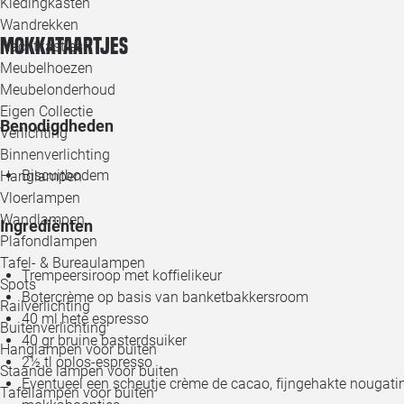
Kledingkasten
Wandrekken
Mokkataartjes
Nachtkastjes
Meubelhoezen
Meubelonderhoud
Eigen Collectie
Benodigdheden
Verlichting
Binnenverlichting
Biscuitbodem
Hanglampen
Vloerlampen
Wandlampen
Ingrediënten
Plafondlampen
Tafel- & Bureaulampen
Trempeersiroop met koffielikeur
Spots
Botercrème op basis van banketbakkersroom
Railverlichting
40 ml hete espresso
Buitenverlichting
40 gr bruine basterdsuiker
Hanglampen voor buiten
2½ tl oplos-espresso
Staande lampen voor buiten
Eventueel een scheutje crème de cacao, fijngehakte nougati
Tafellampen voor buiten