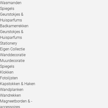
Wasmanden
Spiegels
Geurstokjes &
Huisparfums
Badkamerrekken
Geurstokjes &
Huisparfums
Stationery
Eigen Collectie
Wanddecoratie
Muurdecoratie
Spiegels
Klokken
Fotolijsten
Kapstokken & Haken
Wandplanken
Wandrekken
Magneetborden & -
accessoires