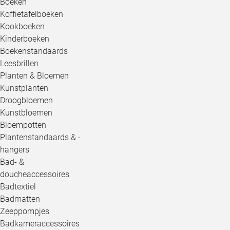
Boeken
Koffietafelboeken
Kookboeken
Kinderboeken
Boekenstandaards
Leesbrillen
Planten & Bloemen
Kunstplanten
Droogbloemen
Kunstbloemen
Bloempotten
Plantenstandaards & -
hangers
Bad- &
doucheaccessoires
Badtextiel
Badmatten
Zeeppompjes
Badkameraccessoires