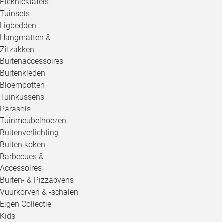
Picknicktafels
Tuinsets
Ligbedden
Hangmatten &
Zitzakken
Buitenaccessoires
Buitenkleden
Bloempotten
Tuinkussens
Parasols
Tuinmeubelhoezen
Buitenverlichting
Buiten koken
Barbecues &
Accessoires
Buiten- & Pizzaovens
Vuurkorven & -schalen
Eigen Collectie
Kids