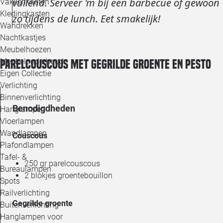
vullend. Serveer 'm bij een barbecue of gewoon
Vakkenkasten
Kledingkasten
zo tijdens de lunch. Eet smakelijk!
Wandrekken
Nachtkastjes
Meubelhoezen
Meubelonderhoud
Parelcouscous met gegrilde groente en pesto
Eigen Collectie
Verlichting
Binnenverlichting
Benodigdheden
Hanglampen
Vloerlampen
Wandlampen
Couscous
Plafondlampen
Tafel- &
250 gr parelcouscous
Bureaulampen
2 blokjes groentebouillon
Spots
Railverlichting
Gegrilde groente
Buitenverlichting
Hanglampen voor