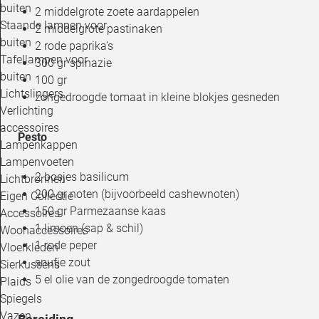
buiten
2 middelgrote zoete aardappelen
Staande lampen voor
2 middelgrote pastinaken
buiten
2 rode paprika’s
Tafellampen voor
300 gr spinazie
buiten
100 gr
Lichtslingers
zongedroogde tomaat in kleine blokjes gesneden
Verlichting
accessoires
Pesto
Lampenkappen
Lampenvoeten
2 bosjes basilicum
Lichtbronnen
200 gr noten (bijvoorbeeld cashewnoten)
Eigen Collectie
150 gr Parmezaanse kaas
Accessoires
1 limoen (sap & schil)
Woonaccessoires
1 rode peper
Vloerkleden
snufje zout
Sierkussens
5 el olie van de zongedroogde tomaten
Plaids
Spiegels
Vazen