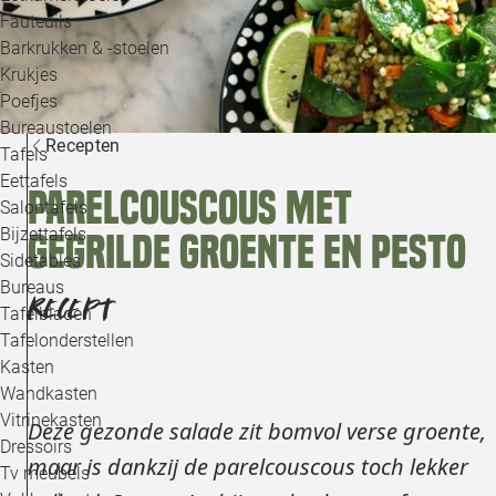
Loo
Fauteuils
Barkrukken & -stoelen
Krukjes
Loo
Poefjes
Bureaustoelen
Loo
Recepten
Tafels
Eettafels
Parelcouscous met
Loo
Salontafels
Bijzettafels
gegrilde groente en pesto
Loo
Sidetables
(out
Bureaus
RECEPT
Tafelbladen
Alle 
Tafelonderstellen
Kasten
Wandkasten
Vitrinekasten
Deze gezonde salade zit bomvol verse groente,
Dressoirs
maar is dankzij de parelcouscous toch lekker
Tv meubels