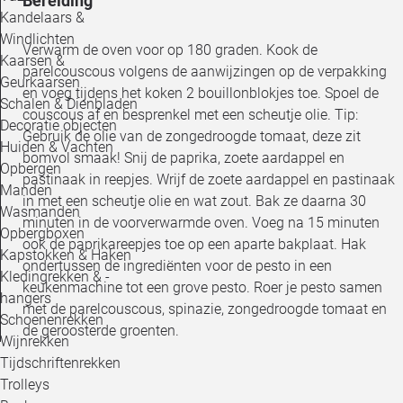
Bereiding
Kandelaars &
Windlichten
Verwarm de oven voor op 180 graden. Kook de
Kaarsen &
parelcouscous volgens de aanwijzingen op de verpakking
Geurkaarsen
en voeg tijdens het koken 2 bouillonblokjes toe. Spoel de
Schalen & Dienbladen
couscous af en besprenkel met een scheutje olie. Tip:
Decoratie objecten
Gebruik de olie van de zongedroogde tomaat, deze zit
Huiden & Vachten
bomvol smaak! Snij de paprika, zoete aardappel en
Opbergen
pastinaak in reepjes. Wrijf de zoete aardappel en pastinaak
Manden
in met een scheutje olie en wat zout. Bak ze daarna 30
Wasmanden
minuten in de voorverwarmde oven. Voeg na 15 minuten
Opbergboxen
ook de paprikareepjes toe op een aparte bakplaat. Hak
Kapstokken & Haken
ondertussen de ingrediënten voor de pesto in een
Kledingrekken & -
keukenmachine tot een grove pesto. Roer je pesto samen
hangers
met de parelcouscous, spinazie, zongedroogde tomaat en
Schoenenrekken
de geroosterde groenten.
Wijnrekken
Tijdschriftenrekken
Trolleys