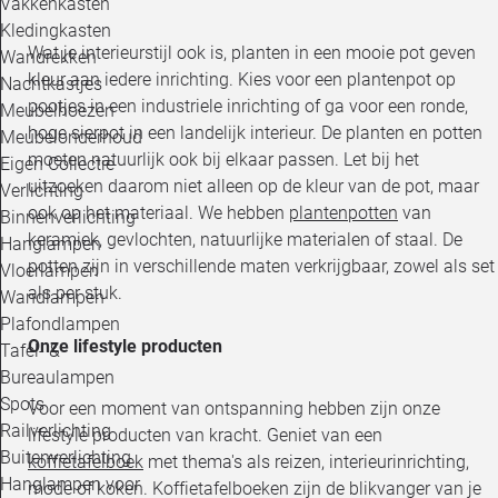
Vakkenkasten
Kledingkasten
Wat je interieurstijl ook is, planten in een mooie pot geven
Wandrekken
kleur aan iedere inrichting. Kies voor een plantenpot op
Nachtkastjes
pootjes in een industriele inrichting of ga voor een ronde,
Meubelhoezen
hoge sierpot in een landelijk interieur. De planten en potten
Meubelonderhoud
moeten natuurlijk ook bij elkaar passen. Let bij het
Eigen Collectie
uitzoeken daarom niet alleen op de kleur van de pot, maar
Verlichting
ook op het materiaal. We hebben
plantenpotten
van
Binnenverlichting
keramiek, gevlochten, natuurlijke materialen of staal. De
Hanglampen
potten zijn in verschillende maten verkrijgbaar, zowel als set
Vloerlampen
als per stuk.
Wandlampen
Plafondlampen
Onze lifestyle producten
Tafel- &
Bureaulampen
Spots
Voor een moment van ontspanning hebben zijn onze
Railverlichting
lifestyle producten van kracht. Geniet van een
Buitenverlichting
koffietafelboek
met thema's als reizen, interieurinrichting,
Hanglampen voor
mode of koken. Koffietafelboeken zijn de blikvanger van je