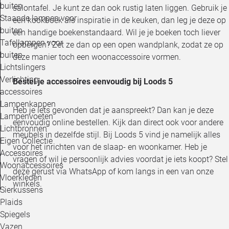
buiten
salontafel. Je kunt ze dan ook rustig laten liggen. Gebruik je
Staande lampen voor
een kookboek als inspiratie in de keuken, dan leg je deze op
buiten
een handige boekenstandaard. Wil je je boeken toch liever
Tafellampen voor
opbergen? Zet ze dan op een open wandplank, zodat ze op
buiten
deze manier toch een woonaccessoire vormen.
Lichtslingers
Verlichting
Bestel je accessoires eenvoudig bij Loods 5
accessoires
Lampenkappen
Heb je iets gevonden dat je aanspreekt? Dan kan je deze
Lampenvoeten
eenvoudig online bestellen. Kijk dan direct ook voor andere
Lichtbronnen
meubels in dezelfde stijl. Bij Loods 5 vind je namelijk alles
Eigen Collectie
voor het inrichten van de slaap- en woonkamer. Heb je
Accessoires
vragen of wil je persoonlijk advies voordat je iets koopt? Stel
Woonaccessoires
deze gerust via WhatsApp of kom langs in een van onze
Vloerkleden
winkels.
Sierkussens
Plaids
Spiegels
Vazen