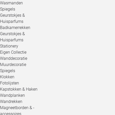
Wasmanden
Spiegels
Geurstokjes &
Huisparfums
Badkamerrekken
Geurstokjes &
Huisparfums
Stationery
Eigen Collectie
Wanddecoratie
Muurdecoratie
Spiegels
Klokken
Fotolijsten
Kapstokken & Haken
Wandplanken
Wandrekken
Magneetborden & -
accessoires