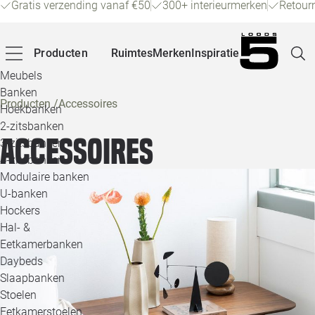
Gratis verzending vanaf €50
300+ interieurmerken
Retour
Producten
Ruimtes
Merken
Inspiratie
Meubels
Banken
Producten
/
Accessoires
Hoekbanken
Pagina
2-zitsbanken
Accessoires
3-zitsbanken
4-zitsbanken
Winke
Modulaire banken
U-banken
Klant
Hockers
Hal- &
Veelg
Eetkamerbanken
Daybeds
Openin
Slaapbanken
Loo
Stoelen
Eetkamerstoelen