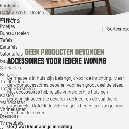
Loo
Fauteuils
Barkrukken & -stoelen
Filters
Krukjes
Loo
Poefjes
Sorteer op:
Bureaustoelen
Loo
Tafels
Eettafels
Geen producten gevonden
Loo
Salontafels
Accessoires voor iedere woning
Bijzettafels
Loo
Sidetables
Bureaus
De meubels in huis zijn belangrijk voor de inrichting. Maar
Tafelbladen
de
woonaccessoires
bepalen voor een groot deel de sfeer.
Alle 
Tafelonderstellen
Met accessoires heb je alle vrijheid om je huis een
Kasten
persoonlijk accent te geven, in de kleur en de stijl die je
Wandkasten
aanspreekt. Ontdek de vele mogelijkheden om van je huis
Vitrinekasten
een thuis te maken.
Dressoirs
Tv meubels
Geef wat kleur aan je inrichting