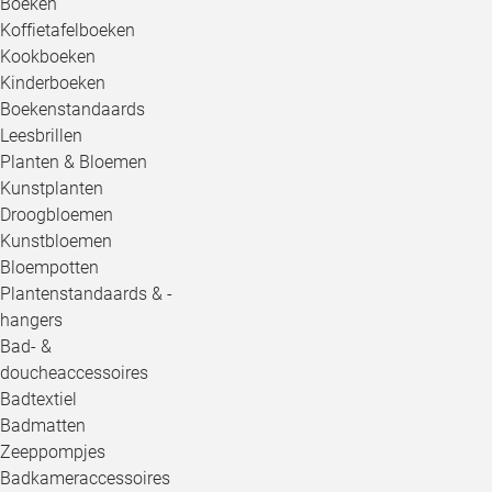
Boeken
Koffietafelboeken
Kookboeken
Kinderboeken
Boekenstandaards
Leesbrillen
Planten & Bloemen
Kunstplanten
Droogbloemen
Kunstbloemen
Bloempotten
Plantenstandaards & -
hangers
Bad- &
doucheaccessoires
Badtextiel
Badmatten
Zeeppompjes
Badkameraccessoires