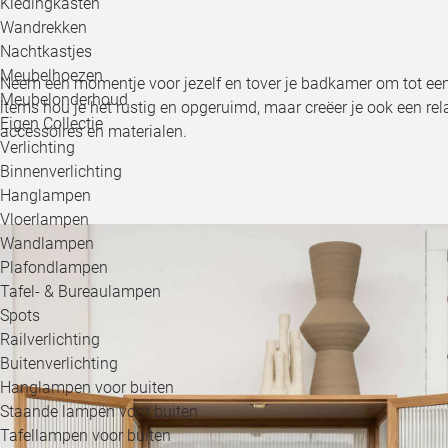
Kledingkasten
Wandrekken
Nachtkastjes
Meubelhoezen
Neem een momentje voor jezelf en tover je badkamer om tot een 
Meubelonderhoud
items hou je het rustig en opgeruimd, maar creëer je ook een rela
Eigen Collectie
accessoires en materialen.
Verlichting
Binnenverlichting
Hanglampen
Vloerlampen
Wandlampen
Plafondlampen
Tafel- & Bureaulampen
Spots
Railverlichting
Buitenverlichting
Hanglampen voor buiten
Staande lampen voor buiten
Tafellampen voor buiten