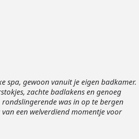
Loods 5 Za
Loods 5 Gara
Alle openingst
xe spa, gewoon vanuit je eigen badkamer.
rstokjes, zachte badlakens en genoeg
rondslingerende was in op te bergen
ks van een welverdiend momentje voor