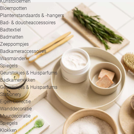
Kunstbloemen
Bloempotten
Plantenstandaards & -hangers
Bad- & doucheaccessoires
Badtextiel
Badmatten
Zeeppompjes
Badkameraccessoires
Wasmanden
Spiegels
Geurstokjes & Huisparfums
Badkamerrekken
Geurstokjes & Huisparfums
Stationery
Eigen Collectie
Wanddecoratie
Muurdecoratie
Spiegels
Klokken