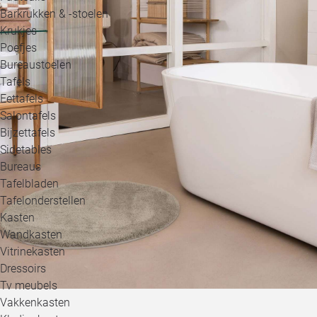
Barkrukken & -stoelen
Krukjes
Poefjes
Bureaustoelen
Tafels
Eettafels
Salontafels
Bijzettafels
Sidetables
Bureaus
Tafelbladen
Tafelonderstellen
Kasten
Wandkasten
Vitrinekasten
Dressoirs
Tv meubels
Vakkenkasten