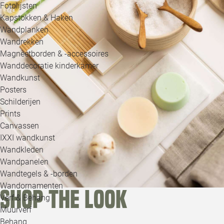
Fotolijsten
Kapstokken & Haken
Wandplanken
Wandrekken
Magneetborden & -accessoires
Wanddecoratie kinderkamer
Wandkunst
Posters
Schilderijen
Prints
Canvassen
IXXI wandkunst
Wandkleden
Wandpanelen
Wandtegels & -borden
Wandornamenten
Shop the look
Verf & Behang
Muurverf
Behang