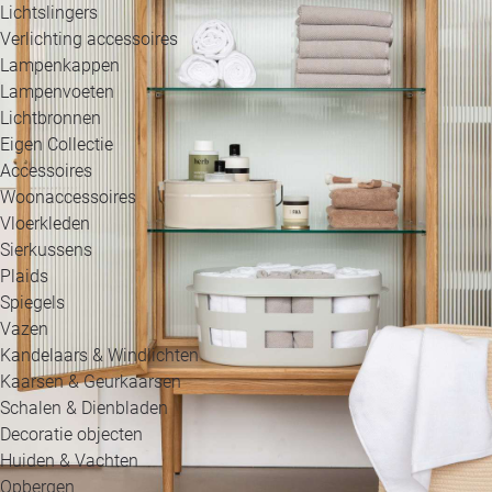
Lichtslingers
Verlichting accessoires
Lampenkappen
Lampenvoeten
Lichtbronnen
Eigen Collectie
Accessoires
Woonaccessoires
Vloerkleden
Sierkussens
Plaids
Spiegels
Vazen
Kandelaars & Windlichten
Kaarsen & Geurkaarsen
Schalen & Dienbladen
Decoratie objecten
Huiden & Vachten
Opbergen