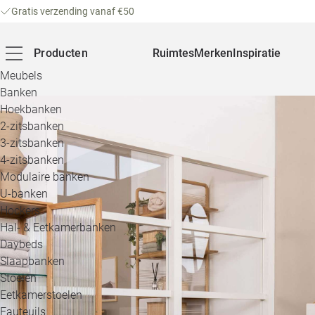
Gratis verzending vanaf €50
Producten
Ruimtes
Merken
Inspiratie
Meubels
Banken
Hoekbanken
2-zitsbanken
3-zitsbanken
4-zitsbanken
Modulaire banken
U-banken
Hockers
Hal- & Eetkamerbanken
Daybeds
Slaapbanken
Stoelen
Eetkamerstoelen
Fauteuils