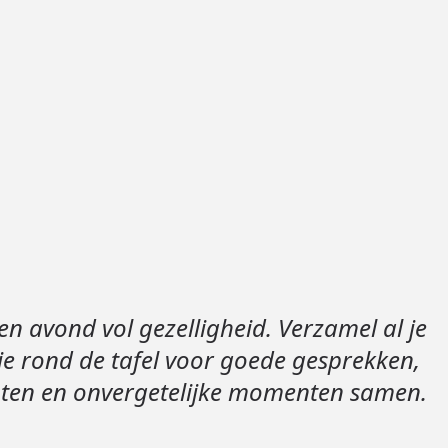
Loods 5 Za
Loods 5 Gara
Alle openingst
en avond vol gezelligheid. Verzamel al je
ie rond de tafel voor goede gesprekken,
hten en onvergetelijke momenten samen.