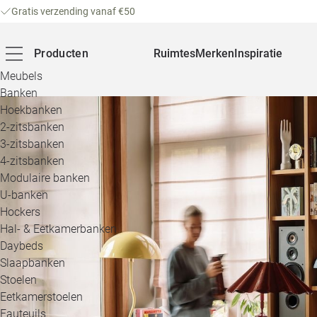
Gratis verzending vanaf €50
Producten
Ruimtes
Merken
Inspiratie
Meubels
Banken
Hoekbanken
2-zitsbanken
3-zitsbanken
4-zitsbanken
Modulaire banken
U-banken
Hockers
Hal- & Eetkamerbanken
Daybeds
Slaapbanken
Stoelen
Eetkamerstoelen
Fauteuils