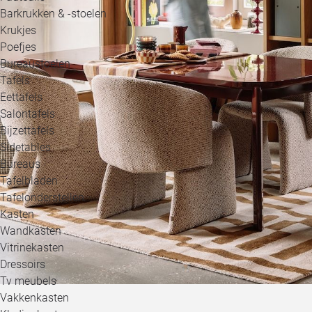
Barkrukken & -stoelen
Krukjes
Poefjes
Bureaustoelen
Tafels
Eettafels
Salontafels
Bijzettafels
Sidetables
Bureaus
Tafelbladen
Tafelonderstellen
Kasten
Wandkasten
Vitrinekasten
Dressoirs
Tv meubels
Vakkenkasten