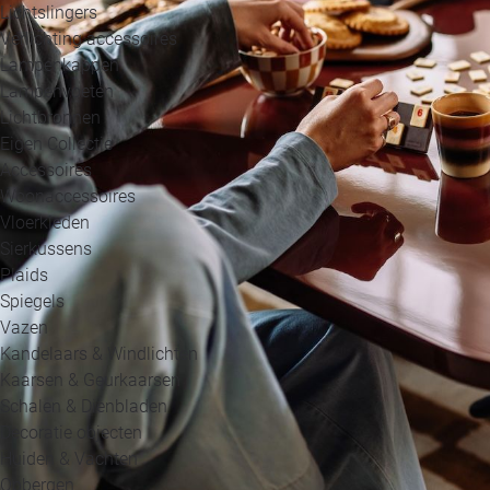
Lichtslingers
Verlichting accessoires
Lampenkappen
Lampenvoeten
Lichtbronnen
Eigen Collectie
Accessoires
Woonaccessoires
Vloerkleden
Sierkussens
Plaids
Spiegels
Vazen
Kandelaars & Windlichten
Kaarsen & Geurkaarsen
Schalen & Dienbladen
Decoratie objecten
Huiden & Vachten
Opbergen