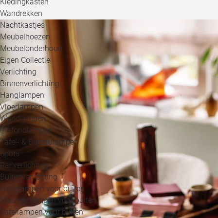
Kledingkasten
Wandrekken
Nachtkastjes
Meubelhoezen
Meubelonderhoud
Eigen Collectie
Verlichting
Binnenverlichting
Hanglampen
Vloerlampen
Wandlampen
Plafondlampen
Tafel- & Bureaulampen
Spots
Railverlichting
Buitenverlichting
Hanglampen voor buiten
Staande lampen voor buiten
Tafellampen voor buiten