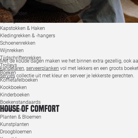
Manden
Wasmanden
Opbergboxen
Kapstokken & Haken
Kledingrekken & -hangers
Schoenenrekken
Wijnrekken
Tijdschriftenrekken
Met de koude dagen maken we het binnen extra gezellig, ook aan
Trolleys
kandelaren
,
serveerplanken
vol met lekkers en een groots boeke
Boeken
servies
collectie uit met kleur en serveer je lekkerste gerechten.
Koffietafelboeken
Kookboeken
Kinderboeken
Boekenstandaards
House of Comfort
Leesbrillen
Planten & Bloemen
Kunstplanten
Droogbloemen