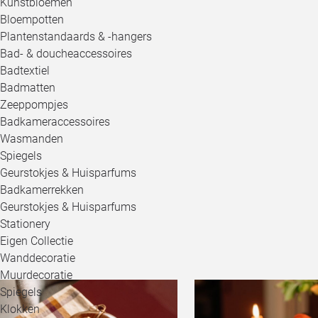
Kunstbloemen
Bloempotten
Plantenstandaards & -hangers
Bad- & doucheaccessoires
Badtextiel
Badmatten
Zeeppompjes
Badkameraccessoires
Wasmanden
Spiegels
Geurstokjes & Huisparfums
Badkamerrekken
Geurstokjes & Huisparfums
Stationery
Eigen Collectie
Wanddecoratie
Muurdecoratie
Spiegels
Klokken