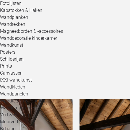
Fotolijsten
Kapstokken & Haken
Wandplanken
Wandrekken
Magneetborden & -accessoires
Wanddecoratie kinderkamer
Wandkunst
Posters
Schilderijen
Prints
Canvassen
IXXI wandkunst
Wandkleden
Wandpanelen
Wandtegels & -borden
Wandornamenten
Verf & Behang
Muurverf
Behang