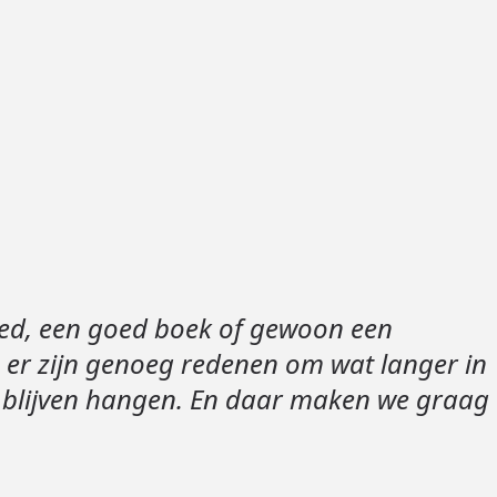
Loods 5 Za
Loods 5 Gara
Alle openingst
bed, een goed boek of gewoon een
 er zijn genoeg redenen om wat langer in
 blijven hangen. En daar maken we graag