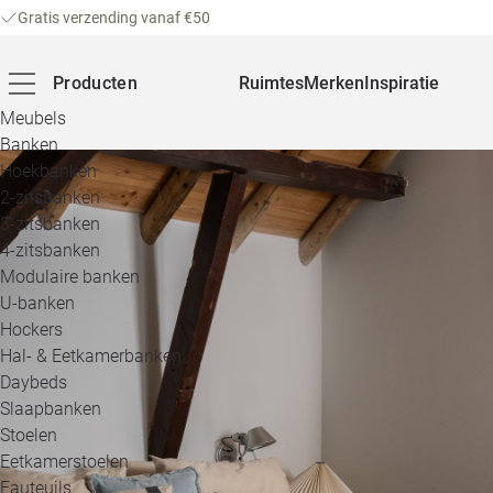
Gratis verzending vanaf €50
Producten
Ruimtes
Merken
Inspiratie
Meubels
Banken
Hoekbanken
2-zitsbanken
3-zitsbanken
4-zitsbanken
Modulaire banken
U-banken
Hockers
Hal- & Eetkamerbanken
Daybeds
Slaapbanken
Stoelen
Eetkamerstoelen
Fauteuils