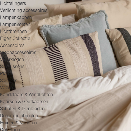
Lichtslingers
Verlichting accessoires
Lampenkappen
Lampenvoeten
Lichtbronnen
Eigen Collectie
Accessoires
Woonaccessoires
Vloerkleden
Sierkussens
Plaids
Spiegels
Vazen
Kandelaars & Windlichten
Kaarsen & Geurkaarsen
Schalen & Dienbladen
Decoratie objecten
Huiden & Vachten
Opbergen