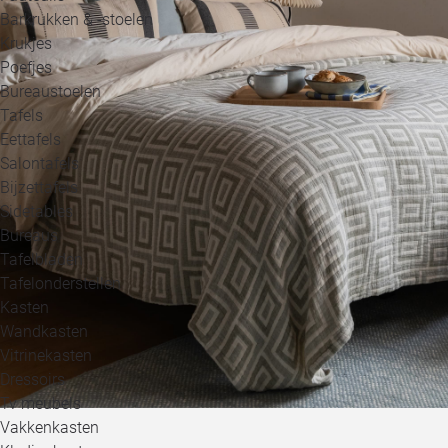
Barkrukken & -stoelen
Krukjes
Poefjes
Bureaustoelen
Tafels
Eettafels
Salontafels
Bijzettafels
Sidetables
Bureaus
Tafelbladen
Tafelonderstellen
Kasten
Wandkasten
Vitrinekasten
Dressoirs
Tv meubels
Vakkenkasten