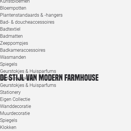
Kunstbloemen
Bloempotten
Plantenstandaards & -hangers
Bad- & doucheaccessoires
Badtextiel
Badmatten
Zeeppompjes
Badkameraccessoires
Wasmanden
Spiegels
Geurstokjes & Huisparfums
De stijl van Modern Farmhouse
Badkamerrekken
Geurstokjes & Huisparfums
Stationery
Eigen Collectie
Wanddecoratie
Muurdecoratie
Spiegels
Klokken