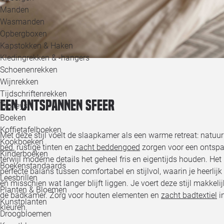
Manden
Wasmanden
Opbergboxen
Kapstokken & Haken
Kledingrekken & -hangers
Schoenenrekken
Wijnrekken
Tijdschriftenrekken
Een ontspannen sfeer
Trolleys
Boeken
Koffietafelboeken
Met deze stijl voelt de slaapkamer als een warme retreat: natuur
Kookboeken
bed
, rustige tinten en
zacht beddengoed
zorgen voor een ontspa
Kinderboeken
terwijl moderne details het geheel fris en eigentijds houden. Het 
Boekenstandaards
perfecte balans tussen comfortabel en stijlvol, waarin je heerlijk
Leesbrillen
en misschien wat langer blijft liggen. Je voert deze stijl makkeli
Planten & Bloemen
de badkamer. Zorg voor houten elementen en
zacht badtextiel
in
Kunstplanten
kleuren.
Droogbloemen