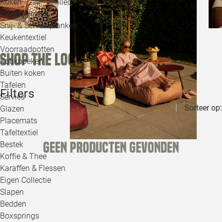
Koken
Shop onze collectie hieronder of bezoek 1 van onze 5
Keukengerei
winkels.
Snij- & Serveerplanken
Keukentextiel
Voorraadpotten
Shop the look
Kookboeken
Buiten koken
Tafelen
Filters
Servies
Sorteer op:
Glazen
Placemats
Tafeltextiel
Geen producten gevonden
Bestek
Koffie & Thee
Karaffen & Flessen
Eigen Collectie
Slapen
Bedden
Boxsprings