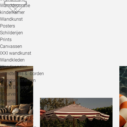
Wanddecoratie
kinderkamer
Wandkunst
Posters
Schilderijen
Prints
Canvassen
IXXI wandkunst
Wandkleden
Wandpanelen
Wandtegels & -borden
Wandornamenten
Verf & Behang
Muurverf
Behang
Behangcirkels
Eigen Collectie
Koken & Tafelen