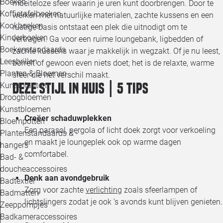
Boeken
moeiteloze sfeer waarin je uren kunt doorbrengen. Door te
Koffietafelboeken
werken met natuurlijke materialen, zachte kussens en een
Kookboeken
rustige basis ontstaat een plek die uitnodigt om te
Kinderboeken
vertragen. Ga voor een ruime loungebank, ligbedden of
Boekenstandaards
zachte kussens waar je makkelijk in wegzakt. Of je nu leest,
Leesbrillen
borrelt of gewoon even niets doet; het is de relaxte, warme
Planten & Bloemen
sfeer die het verschil maakt.
Deze stijl in huis | 5 tips
Kunstplanten
Droogbloemen
Kunstbloemen
Creëer schaduwplekken
Bloempotten
Een parasol, pergola of licht doek zorgt voor verkoeling
Plantenstandaards & -
en maakt je loungeplek ook op warme dagen
hangers
comfortabel.
Bad- &
doucheaccessoires
Denk aan avondgebruik
Badtextiel
Zorg voor zachte
verlichting
zoals sfeerlampen of
Badmatten
lichtslingers zodat je ook ’s avonds kunt blijven genieten.
Zeeppompjes
Badkameraccessoires