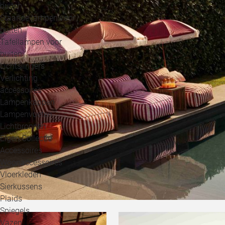
buiten
Staande lampen voor
buiten
Tafellampen voor
buiten
Lichtslingers
Verlichting
accessoires
Lampenkappen
Lampenvoeten
Lichtbronnen
Eigen Collectie
Accessoires
Woonaccessoires
Vloerkleden
Sierkussens
Plaids
Spiegels
Vazen