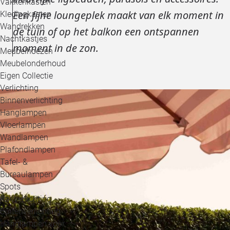
Vakkenkasten
Een fijne loungeplek maakt van elk moment in
Kledingkasten
Wandrekken
de tuin of op het balkon een ontspannen
Nachtkastjes
moment in de zon.
Meubelhoezen
Meubelonderhoud
Eigen Collectie
Verlichting
Binnenverlichting
Hanglampen
Vloerlampen
Wandlampen
Plafondlampen
Tafel- &
Bureaulampen
Spots
Railverlichting
Buitenverlichting
Hanglampen voor