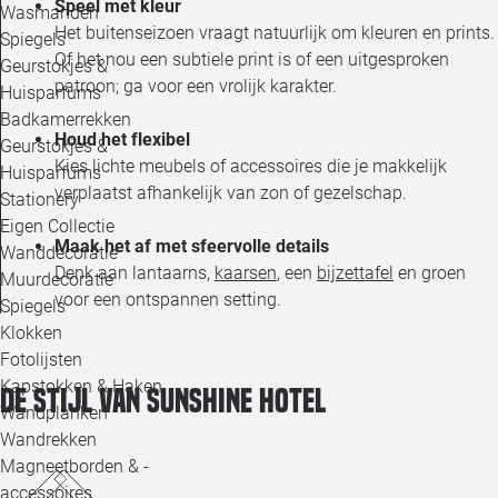
Speel met kleur
Wasmanden
Het buitenseizoen vraagt natuurlijk om kleuren en prints.
Spiegels
Of het nou een subtiele print is of een uitgesproken
Geurstokjes &
patroon; ga voor een vrolijk karakter.
Huisparfums
Badkamerrekken
Houd het flexibel
Geurstokjes &
Kies lichte meubels of accessoires die je makkelijk
Huisparfums
verplaatst afhankelijk van zon of gezelschap.
Stationery
Eigen Collectie
Maak het af met sfeervolle details
Wanddecoratie
Denk aan lantaarns,
kaarsen
, een
bijzettafel
en groen
Muurdecoratie
voor een ontspannen setting.
Spiegels
Klokken
Fotolijsten
Kapstokken & Haken
De stijl van Sunshine Hotel
Wandplanken
Wandrekken
Magneetborden & -
accessoires