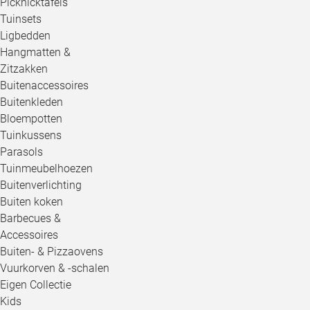
Picknicktafels
Tuinsets
Ligbedden
Hangmatten &
Zitzakken
Buitenaccessoires
Buitenkleden
Bloempotten
Tuinkussens
Parasols
Tuinmeubelhoezen
Buitenverlichting
Buiten koken
Barbecues &
Accessoires
Buiten- & Pizzaovens
Vuurkorven & -schalen
Eigen Collectie
Kids