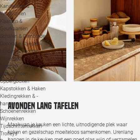
Kandelaars &
Windlichten
Kaarsen &
Geurkaarsen
Schalen & Dienbladen
Decoratie objecten
Huiden & Vachten
Opbergen
Manden
Wasmanden
Opbergboxen
Kapstokken & Haken
Kledingrekken & -
hangers
Avonden lang tafelen
Schoenenrekken
Wijnrekken
Maak van je keuken een lichte, uitnodigende plek waar
Tijdschriftenrekken
koken en gezelschap moeiteloos samenkomen. Urenlang
Trolleys
hangen in de keuken met een goed glas wijn of verzamelen