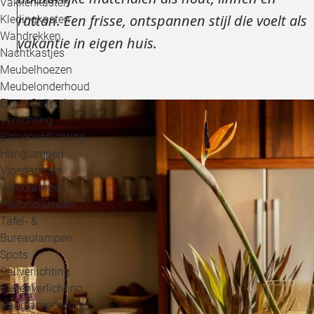
Vakkenkasten
rattan. Een frisse, ontspannen stijl die voelt als
Kledingkasten
Wandrekken
vakantie in eigen huis.
Nachtkastjes
Meubelhoezen
Meubelonderhoud
Eigen Collectie
Verlichting
Binnenverlichting
Hanglampen
Vloerlampen
Wandlampen
Plafondlampen
Tafel- &
Bureaulampen
Spots
Railverlichting
Buitenverlichting
Hanglampen voor