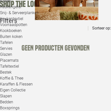
Koken
Shop the look
Keukengerei
Snij- & Serveerplanken
Keukentextiel
Filters
Voorraadpotten
Sorteer op:
Kookboeken
Buiten koken
Tafelen
Geen producten gevonden
Servies
Glazen
Placemats
Tafeltextiel
Bestek
Koffie & Thee
Karaffen & Flessen
Eigen Collectie
Slapen
Bedden
Boxsprings