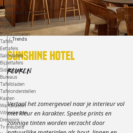
Loo
Fauteuils
Barkrukken & -stoelen
Krukjes
Loo
Poefjes
Bureaustoelen
Loo
Trends
Tafels
Eettafels
Sunshine Hotel
Loo
Salontafels
Bijzettafels
Loo
KEUKEN
Sidetables
Bureaus
Tafelbladen
Alle 
Tafelonderstellen
Kasten
Vertaal het zomergevoel naar je interieur vol
Wandkasten
met kleur en karakter. Speelse prints en
Vitrinekasten
Dressoirs
zonnige tinten worden verzacht door
Tv meubels
natuurlijke materialen als hout, linnen en