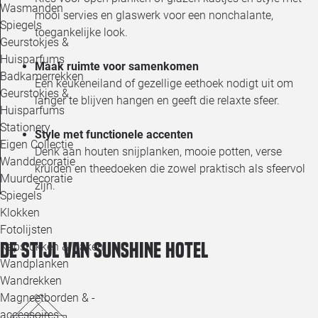
Wasmanden
mooi servies en glaswerk voor een nonchalante,
Spiegels
toegankelijke look.
Geurstokjes &
Huisparfums
Maak ruimte voor samenkomen
Badkamerrekken
Een keukeneiland of gezellige eethoek nodigt uit om
Geurstokjes &
langer te blijven hangen en geeft die relaxte sfeer.
Huisparfums
Stationery
Style met functionele accenten
Eigen Collectie
Denk aan houten snijplanken, mooie potten, verse
Wanddecoratie
kruiden en theedoeken die zowel praktisch als sfeervol
Muurdecoratie
zijn.
Spiegels
Klokken
Fotolijsten
De stijl van Sunshine Hotel
Kapstokken & Haken
Wandplanken
Wandrekken
Magneetborden & -
accessoires