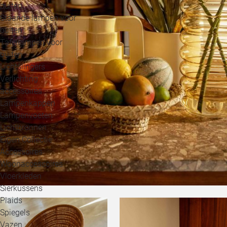
buiten
Staande lampen voor
buiten
Tafellampen voor
buiten
Lichtslingers
Verlichting
accessoires
Lampenkappen
Lampenvoeten
Lichtbronnen
Eigen Collectie
Accessoires
Woonaccessoires
Vloerkleden
Sierkussens
Plaids
Spiegels
Vazen