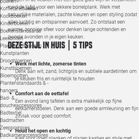
Boeken
rond de
tafel
voor een lekkere borrelplank. Werk met
Koffietafelboeken
natuurlijke materialen, zachte kleuren en open styling zodat
Kookboeken
alles luchtig en ontspannen aanvoelt. Zo ontstaat een
Kinderboeken
warme, zonnige sfeer voor denken lange ochtenden en
Boekenstandaards
zwoele avonden in je eigen keuken.
Leesbrillen
Deze stijl in huis | 5 tips
Planten & Bloemen
Kunstplanten
Droogbloemen
Werk met lichte, zomerse tinten
Kunstbloemen
Denk aan wit, zand, lichtgrijs en subtiele aardetinten om
Bloempotten
je keuken fris en ruimtelijk te houden
Plantenstandaards & -
hangers
Comfort aan de eettafel
Bad- &
Een avond lang tafelen is extra makkelijk op fijne
doucheaccessoires
eetkamerstoelen. Denk aan een goede armleuning en fijn
Badtextiel
zitvlak voor goed comfort.
Badmatten
Zeeppompjes
Houd het open en luchtig
Badkameraccessoires
Kies voor open planken of glazen kastjes en style met