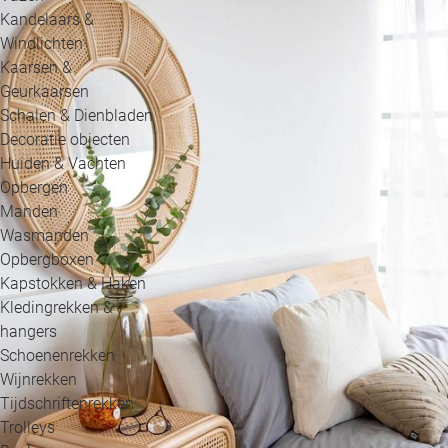
Kandelaars &
Windlichten
Kaarsen &
Geurkaarsen
Schalen & Dienbladen
Decoratie objecten
Huiden & Vachten
Opbergen
Manden
Wasmanden
Opbergboxen
Kapstokken & Haken
Kledingrekken & -
hangers
Schoenenrekken
Wijnrekken
Tijdschriftenrekken
Trolleys