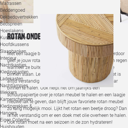
Matrassen
Beddengoed
Dekbedovertrekken
Bedspreien
Hoeslakens
Rotan onderhouden
Kussenslopen
Hoofdkussens
Slaapbanken
Met een laagje blanke lak kom je al een heel eind. Hierdoor
Interieur
geef je jouw rotan meubels een beschermlaagje tegen regen
Nachtkastjes
wanneer ze buiten staan en tegen slijtage wanneer ze
Kledingkasten
binnen staan. Let op! Rotan kan snel verweren, dus het is
Ladekasten
altijd verstandig om jouw tuinbank 's avonds even naar
Nachtlampjes
binnen te halen. Ook helpt het om jaarlijks een
Wekkers
schuurpapiertje over je rotan meubel te halen en een laagje
Kamerschermen
nieuwe lak te geven, dan blijft jouw favoriete rotan meubel
Kledingrekken &
zo lang mogelijk mooi. Lijkt het rotan een beetje droog? Dan
Hangers
is het verstandig om er een doek met olie overheen te halen.
Eigen Collectie
Ook rotan moet na een seizoen in de zon hydrateren!
Huishouden