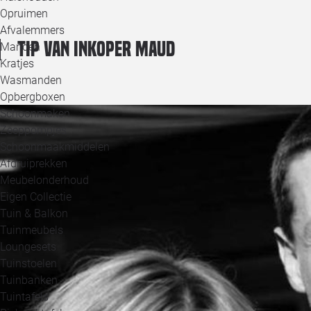
Opruimen
Afvalemmers
Tip van inkoper Maud
Manden
Kratjes
Wasmanden
Opbergboxen
Schoonmaken
Zeeppompjes
Schoonmaakmiddelen
Afdruiprekken
Meubelonderhoud
Eigen Collectie
Tuin & Balkon
Tuinmeubels
Loungesets
Tuinstoelen
Tuinbanken
Tuintafels