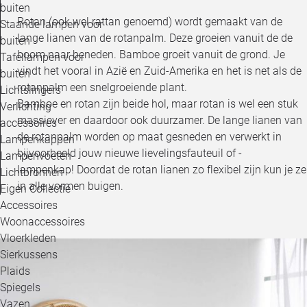
buiten
Rotan (ook wel rattan genoemd) wordt gemaakt van de
Staande lampen voor
lange lianen van de rotanpalm. Deze groeien vanuit de de
buiten
boom naar beneden. Bamboe groeit vanuit de grond. Je
Tafellampen voor
vindt het vooral in Azië en Zuid-Amerika en het is net als de
buiten
rotanpalm een snelgroeiende plant.
Lichtslingers
Bamboe en rotan zijn beide hol, maar rotan is wel een stuk
Verlichting
massiever en daardoor ook duurzamer. De lange lianen van
accessoires
de rotanpalm worden op maat gesneden en verwerkt in
Lampenkappen
bijvoorbeeld jouw nieuwe lievelingsfauteuil of -
Lampenvoeten
lampenkap! Doordat de rotan lianen zo flexibel zijn kun je ze
Lichtbronnen
in alle vormen buigen.
Eigen Collectie
Accessoires
Woonaccessoires
Vloerkleden
Sierkussens
Plaids
Spiegels
Vazen