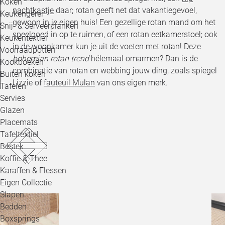
Koken
nachtkastje
daar; rotan geeft net dat vakantiegevoel,
Keukengerei
gewoon in je eigen huis! Een gezellige rotan mand om het
Snij- & Serveerplanken
speelgoed in op te ruimen, of een rotan eetkamerstoel; ook
Keukentextiel
in de woonkamer kun je uit de voeten met rotan! Deze
Voorraadpotten
bohemian rotan trend
hélemaal omarmen? Dan is de
Kookboeken
combinatie van rotan en webbing jouw ding, zoals spiegel
Buiten koken
Lizzie of
fauteuil Mulan
van ons eigen merk.
Tafelen
Servies
Glazen
Placemats
Tafeltextiel
Bestek
Koffie & Thee
Karaffen & Flessen
Eigen Collectie
Slapen
Bedden
Boxsprings