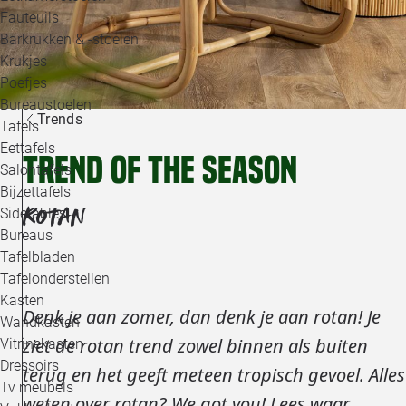
Loo
Fauteuils
Barkrukken & -stoelen
Krukjes
Loo
Poefjes
Bureaustoelen
Loo
Trends
Tafels
Eettafels
Trend of the season
Loo
Salontafels
Bijzettafels
Loo
ROTAN
Sidetables
Bureaus
Tafelbladen
Alle 
Tafelonderstellen
Kasten
Denk je aan zomer, dan denk je aan rotan! Je
Wandkasten
ziet de rotan trend zowel binnen als buiten
Vitrinekasten
Dressoirs
terug en het geeft meteen tropisch gevoel. Alles
Tv meubels
weten over rotan? We got you! Lees waar