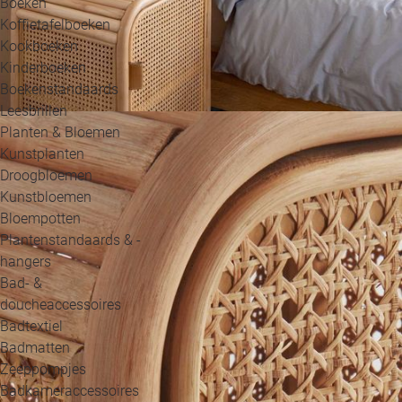
Boeken
Koffietafelboeken
Kookboeken
Kinderboeken
Boekenstandaards
Leesbrillen
Planten & Bloemen
Kunstplanten
Droogbloemen
Kunstbloemen
Bloempotten
Plantenstandaards & -
hangers
Bad- &
doucheaccessoires
Badtextiel
Badmatten
Zeeppompjes
Badkameraccessoires