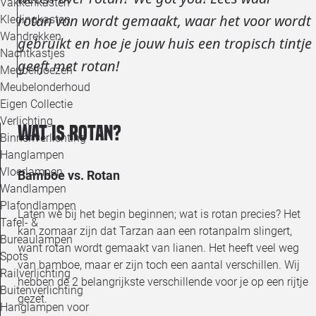
Vakkenkasten
rotan van wordt gemaakt, waar het voor wordt
Kledingkasten
Wandrekken
gebruikt en hoe je jouw huis een tropisch tintje
Nachtkastjes
geeft met rotan!
Meubelhoezen
Meubelonderhoud
Eigen Collectie
Verlichting
Wat is Rotan?
Binnenverlichting
Hanglampen
Vloerlampen
Bamboe vs. Rotan
Wandlampen
Plafondlampen
Laten we bij het begin beginnen; wat is rotan precies? Het
Tafel- &
kan zomaar zijn dat Tarzan aan een rotanpalm slingert,
Bureaulampen
want rotan wordt gemaakt van lianen. Het heeft veel weg
Spots
van bamboe, maar er zijn toch een aantal verschillen. Wij
Railverlichting
hebben de 2 belangrijkste verschillende voor je op een rijtje
Buitenverlichting
gezet.
Hanglampen voor