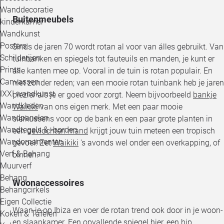
Wanddecoratie
Buitenmeubels
kinderkamer
Wandkunst
Posters
Sinds de jaren 70 wordt rotan al voor van álles gebruikt. Van
Schilderijen
tuinbanken en spiegels tot fauteuils en manden, je kunt er
Prints
alle kanten mee op. Vooral in de tuin is rotan populair. En
Canvassen
niet zonder reden; van een mooie rotan tuinbank heb je jaren
IXXI wandkunst
plezier als je er goed voor zorgt. Neem bijvoorbeeld
bankje
Wandkleden
Waikiki
van ons eigen merk. Met een paar mooie
Wandpanelen
sierkussens voor op de bank en een paar grote planten in
Wandtegels & -borden
een
gevlochten mand
krijgt jouw tuin meteen een tropisch
Wandornamenten
gevoel! Zet
Waikiki
's avonds wel onder een overkapping, of
Verf & Behang
binnen.
Muurverf
Behang
Woonaccessoires
Behangcirkels
Eigen Collectie
Waan je op Ibiza en voer de rotan trend ook door in je woon-
Koken & Tafelen
en slaapkamer. Een opvallende spiegel hier, een
hip