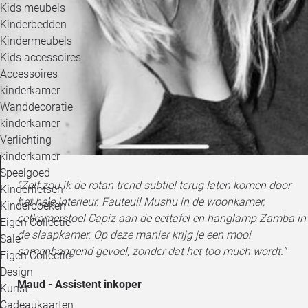
Kids meubels
Kinderbedden
Kindermeubels
Kids accessoires
Accessoires
kinderkamer
Wanddecoratie
kinderkamer
Verlichting
kinderkamer
Speelgoed
"Zelf zou ik de rotan trend subtiel terug laten komen door
Kinderfietsen
het hele interieur. Fauteuil Mushu in de woonkamer,
Kinderboeken
eetkamerstoel Capiz aan de eettafel en hanglamp Zamba in
Eigen Collectie
de slaapkamer. Op deze manier krijg je een mooi
Sale
samenhangend gevoel, zonder dat het too much wordt."
Eigen Collectie
Design
Maud - Assistent inkoper
Kunst
Cadeaukaarten