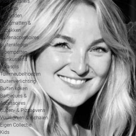
Picknicktafels
Tuinsets
Ligbedden
Hangmatten &
Zitzakken
Buitenaccessoires
Buitenkleden
Bloempotten
Tuinkussens
Parasols
Tuinmeubelhoezen
Buitenverlichting
Buiten koken
Barbecues &
Accessoires
Buiten- & Pizzaovens
Vuurkorven & -schalen
Eigen Collectie
Kids