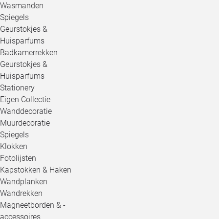
Wasmanden
Spiegels
Geurstokjes &
Huisparfums
Badkamerrekken
Geurstokjes &
Huisparfums
Stationery
Eigen Collectie
Wanddecoratie
Muurdecoratie
Spiegels
Klokken
Fotolijsten
Kapstokken & Haken
Wandplanken
Wandrekken
Magneetborden & -
accessoires