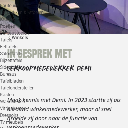
Loo
Fauteuils
Barkrukken & -stoelen
Krukjes
Loo
Poefjes
Bureaustoelen
Loo
Winkels
Tafels
Eettafels
In gesprek met
Loo
Salontafels
Bijzettafels
Loo
VERKOOPMEDEWERKER DEMI
Sidetables
Bureaus
Tafelbladen
Alle 
Tafelonderstellen
Kasten
Maak kennis met Demi. In 2023 startte zij als
Wandkasten
allround winkelmedewerker, maar al snel
Vitrinekasten
Dressoirs
groeide zij door naar de functie van
Tv meubels
verkoopmedewerker.