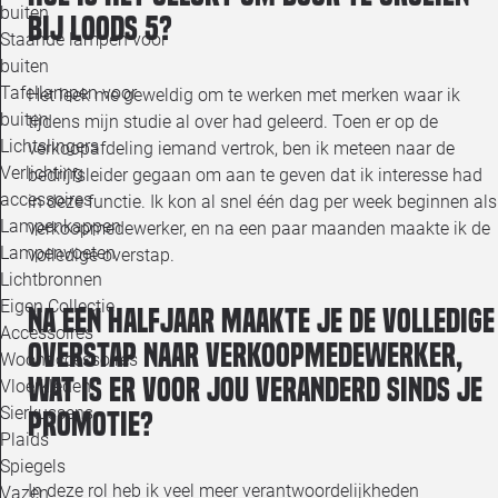
buiten
bij Loods 5?
Staande lampen voor
buiten
Tafellampen voor
Het leek me geweldig om te werken met merken waar ik
buiten
tijdens mijn studie al over had geleerd. Toen er op de
Lichtslingers
verkoopafdeling iemand vertrok, ben ik meteen naar de
Verlichting
bedrijfsleider gegaan om aan te geven dat ik interesse had
accessoires
in deze functie. Ik kon al snel één dag per week beginnen als
Lampenkappen
verkoopmedewerker, en na een paar maanden maakte ik de
Lampenvoeten
volledige overstap.
Lichtbronnen
Eigen Collectie
Na een halfjaar maakte je de volledige
Accessoires
overstap naar verkoopmedewerker,
Woonaccessoires
wat is er voor jou veranderd sinds je
Vloerkleden
Sierkussens
promotie?
Plaids
Spiegels
In deze rol heb ik veel meer verantwoordelijkheden
Vazen