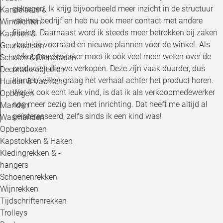
gekregen. Ik krijg bijvoorbeeld meer inzicht in de structuur
Kandelaars &
van het bedrijf en heb nu ook meer contact met andere
Windlichten
filialen. Daarnaast word ik steeds meer betrokken bij zaken
Kaarsen &
zoals de voorraad en nieuwe plannen voor de winkel. Als
Geurkaarsen
verkoopmedewerker moet ik ook veel meer weten over de
Schalen & Dienbladen
producten die we verkopen. Deze zijn vaak duurder, dus
Decoratie objecten
klanten willen graag het verhaal achter het product horen.
Huiden & Vachten
Wat ik ook echt leuk vind, is dat ik als verkoopmedewerker
Opbergen
nog meer bezig ben met inrichting. Dat heeft me altijd al
Manden
geïnteresseerd, zelfs sinds ik een kind was!
Wasmanden
Opbergboxen
Kapstokken & Haken
Kledingrekken & -
hangers
Schoenenrekken
Wijnrekken
Tijdschriftenrekken
Trolleys