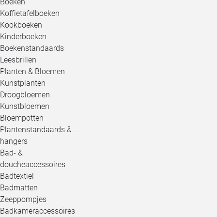
Boeken
Koffietafelboeken
Kookboeken
Kinderboeken
Boekenstandaards
Leesbrillen
Planten & Bloemen
Kunstplanten
Droogbloemen
Kunstbloemen
Bloempotten
Plantenstandaards & -
hangers
Bad- &
doucheaccessoires
Badtextiel
Badmatten
Zeeppompjes
Badkameraccessoires