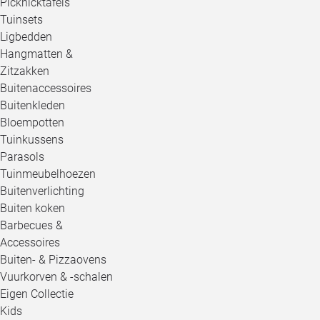
Picknicktafels
Tuinsets
Ligbedden
Hangmatten &
Zitzakken
Buitenaccessoires
Buitenkleden
Bloempotten
Tuinkussens
Parasols
Tuinmeubelhoezen
Buitenverlichting
Buiten koken
Barbecues &
Accessoires
Buiten- & Pizzaovens
Vuurkorven & -schalen
Eigen Collectie
Kids