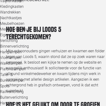
Vakkenkasten
Kledingkasten
Wandrekken
Nachtkastjes
Meubelhoezen
Hoe ben je bij Loods 5
Meubelonderhoud
Eigen Collectie
terechtgekomen?
Verlichting
Binnenverlichting
Mijn schoonouders gingen verhuizen en kwamen een folder
Hanglampen
tegen van Loods 5, waarin stond dat ze op zoek waren naar
Vloerlampen
personeel. Ik besloot een kijkje te nemen op de website en
Wandlampen
was gelijk enthousiast! Ik solliciteerde voor de functie van
Plafondlampen
allround winkelmedewerker en kwam tijdens mijn werk in
Tafel- &
aanraking met allerlei design artikelen. Aangezien ik een
Bureaulampen
achtergrond heb in grafisch ontwerpen, vond ik dat echt
Spots
superleuk!
Railverlichting
Buitenverlichting
Hanglampen voor
Hoe is het gelukt om door te groeien