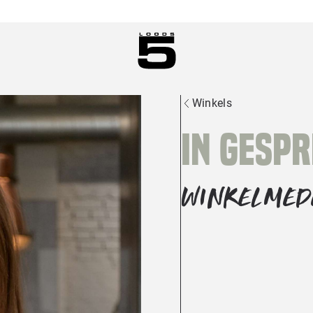
Winkels
In gesp
WINKELME