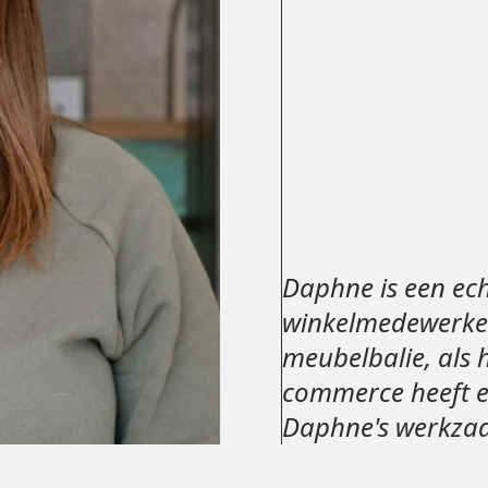
Daphne is een ech
winkelmedewerker
meubelbalie, als h
commerce heeft e
Daphne's werkzaa