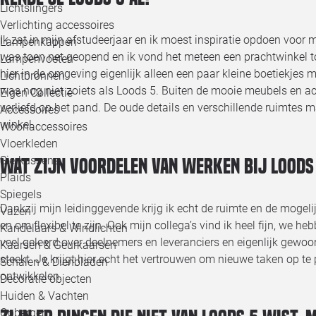
Lichtslingers
Verlichting accessoires
Ik zat in mijn afstudeerjaar en ik moest inspiratie opdoen voor 
Lampenkappen
was toen net geopend en ik vond het meteen een prachtwinkel toe
Lampenvoeten
hier in de omgeving eigenlijk alleen een paar kleine boetiekjes m
Lichtbronnen
was nog niet zoiets als Loods 5. Buiten de mooie meubels en a
Eigen Collectie
verliefd op het pand. De oude details en verschillende ruimtes 
Accessoires
winkel.
Woonaccessoires
Vloerkleden
Sierkussens
Wat zijn voordelen van werken bij Loods
Plaids
Spiegels
Dankzij mijn leidinggevende krijg ik echt de ruimte en de mogel
Vazen
en om flexibel te zijn. Ook mijn collega’s vind ik heel fijn, we he
Kandelaars & Windlichten
veel geleerd over deelnemers en leveranciers en eigenlijk gewoon
Kaarsen & Geurkaarsen
steekt. Je krijgt hier echt het vertrouwen om nieuwe taken op te
Schalen & Dienbladen
ontwikkelen.
Decoratie objecten
Huiden & Vachten
Opbergen