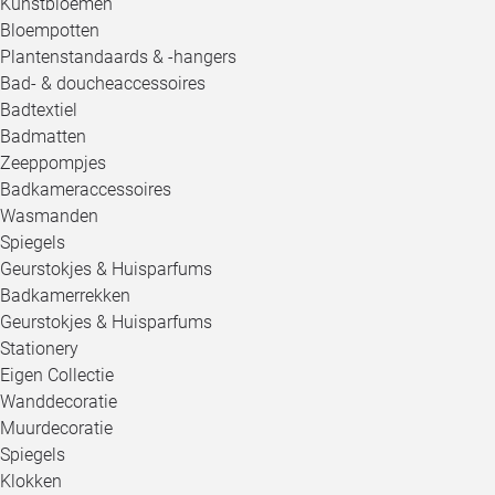
Kunstbloemen
Bloempotten
Plantenstandaards & -hangers
Bad- & doucheaccessoires
Badtextiel
Badmatten
Zeeppompjes
Badkameraccessoires
Wasmanden
Spiegels
Geurstokjes & Huisparfums
Badkamerrekken
Geurstokjes & Huisparfums
Stationery
Eigen Collectie
Wanddecoratie
Muurdecoratie
Spiegels
Klokken