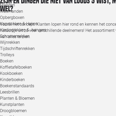
Zijn er dingen die niet van Loods 5 wist,
Manden
wel?
Wasmanden
Opbergboxen
Kapstokken & Haken
Vooral het concept. Klanten lopen hier rond en kennen het conc
Kledingrekken & -hangers
natuurlijk uit zó veel verschillende deelnemers! Het assortiment 
Schoenenrekken
van alles te zien.
Wijnrekken
Tijdschriftenrekken
Trolleys
Boeken
Koffietafelboeken
Kookboeken
Kinderboeken
Boekenstandaards
Leesbrillen
Planten & Bloemen
Kunstplanten
Droogbloemen