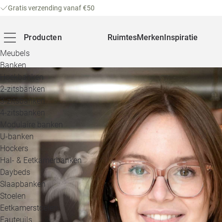
Gratis verzending vanaf €50
Producten
Ruimtes
Merken
Inspiratie
Meubels
Banken
Hoekbanken
2-zitsbanken
3-zitsbanken
4-zitsbanken
Modulaire banken
U-banken
Hockers
Hal- & Eetkamerbanken
Daybeds
Slaapbanken
Stoelen
Eetkamerstoelen
Fauteuils