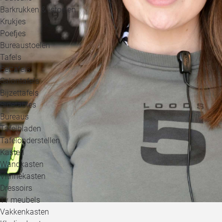
Barkrukken & -stoelen
Krukjes
Poefjes
Bureaustoelen
Tafels
Eettafels
Salontafels
Bijzettafels
Sidetables
Bureaus
Tafelbladen
Tafelonderstellen
Kasten
Wandkasten
Vitrinekasten
Dressoirs
Tv meubels
Vakkenkasten