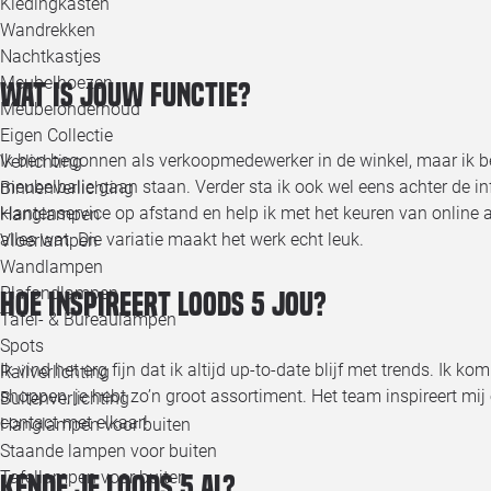
Kledingkasten
Wandrekken
Nachtkastjes
Meubelhoezen
Wat is jouw functie?
Meubelonderhoud
Eigen Collectie
Ik ben begonnen als verkoopmedewerker in de winkel, maar ik be
Verlichting
meubelbalie gaan staan. Verder sta ik ook wel eens achter de inf
Binnenverlichting
klantenservice op afstand en help ik met het keuren van online a
Hanglampen
alles wat. Die variatie maakt het werk echt leuk.
Vloerlampen
Wandlampen
Plafondlampen
Hoe inspireert Loods 5 jou?
Tafel- & Bureaulampen
Spots
Ik vind het erg fijn dat ik altijd up-to-date blijf met trends. Ik k
Railverlichting
shoppen, je hebt zo’n groot assortiment. Het team inspireert mij
Buitenverlichting
contact met elkaar!
Hanglampen voor buiten
Staande lampen voor buiten
Tafellampen voor buiten
Kende je Loods 5 al?