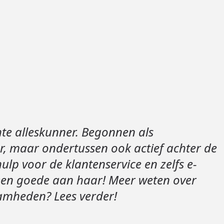
Loods 5 Za
Loods 5 Gara
Alle openingst
te alleskunner. Begonnen als
, maar ondertussen ook actief achter de
ulp voor de klantenservice en zelfs e-
en goede aan haar! Meer weten over
mheden? Lees verder!