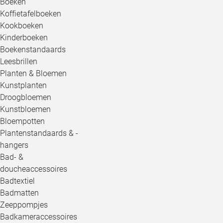
Boeken
Koffietafelboeken
Kookboeken
Kinderboeken
Boekenstandaards
Leesbrillen
Planten & Bloemen
Kunstplanten
Droogbloemen
Kunstbloemen
Bloempotten
Plantenstandaards & -
hangers
Bad- &
doucheaccessoires
Badtextiel
Badmatten
Zeeppompjes
Badkameraccessoires