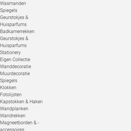
Wasmanden
Spiegels
Geurstokjes &
Huisparfums
Badkamerrekken
Geurstokjes &
Huisparfums
Stationery
Eigen Collectie
Wanddecoratie
Muurdecoratie
Spiegels
Klokken
Fotolijsten
Kapstokken & Haken
Wandplanken
Wandrekken
Magneetborden & -
accessoires