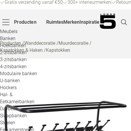
Gratis verzending vanaf €50
300+ interieurmerken
Retour
Producten
Ruimtes
Merken
Inspiratie
Meubels
Banken
Producten
/
Wanddecoratie
/
Muurdecoratie
/
Hoekbanken
Kapstokken & Haken
/
Kapstokken
Pagina
2-zitsbanken
3-zitsbanken
4-zitsbanken
Winke
Modulaire banken
U-banken
Klant
Hockers
Hal- &
Veelg
Eetkamerbanken
Daybeds
Openin
Slaapbanken
Loo
Stoelen
Eetkamerstoelen