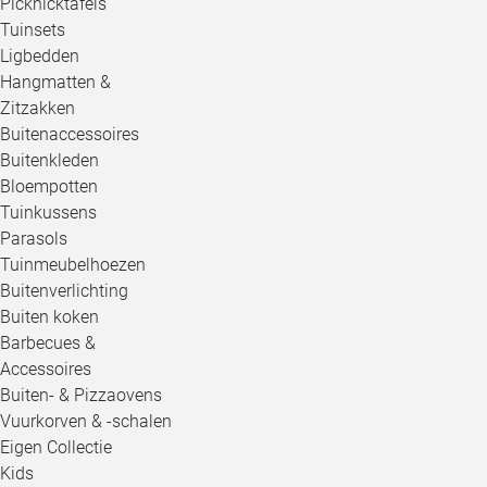
Picknicktafels
Tuinsets
Ligbedden
Hangmatten &
Zitzakken
Buitenaccessoires
Buitenkleden
Bloempotten
Tuinkussens
Parasols
Tuinmeubelhoezen
Buitenverlichting
Buiten koken
Barbecues &
Accessoires
Buiten- & Pizzaovens
Vuurkorven & -schalen
Eigen Collectie
Kids