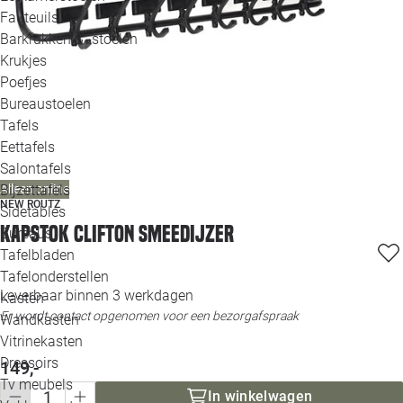
Loo
Fauteuils
Barkrukken & -stoelen
Krukjes
Loo
Poefjes
Bureaustoelen
Loo
Tafels
Eettafels
Loo
Salontafels
Bijzettafels
Alleen online
Loo
NEW ROUTZ
Sidetables
(out
Kapstok Clifton smeedijzer
Bureaus
Tafelbladen
Alle 
Tafelonderstellen
Leverbaar binnen 3 werkdagen
Kasten
Er wordt contact opgenomen voor een bezorgafspraak
Wandkasten
Vitrinekasten
Dressoirs
149,-
Tv meubels
In winkelwagen