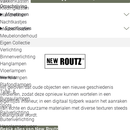
Vakkenkasten
Omschrijving
Kledingkasten
Afmetingen
Wandrekken
Nachtkastjes
Specificaties
Meubelhoezen
Meubelonderhoud
Eigen Collectie
Verlichting
Binnenverlichting
Hanglampen
Vloerlampen
Wandlampen
New Routz
Plafondlampen
Wij geloven dat oude objecten een nieuwe geschiedenis
Tafel- &
verdienen, zodat deze opnieuw kunnen wortelen in een
Bureaulampen
eigentijds interieur, in een digitaal tijdperk waarin het aanraken
Spots
van echte en duurzame materialen met diverse texturen steeds
Railverlichting
belangrijker wordt.
Buitenverlichting
Hanglampen voor
Bekijk alles van New Routz