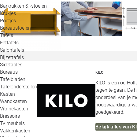
Barkrukken & -stoelen
Krukjes
Poefjes
Bureaustoelen
Tafels
Eettafels
Salontafels
Bijzettafels
Sidetables
Bureaus
KILO
Tafelbladen
KILO is een oerHol
Tafelonderstellen
tegen te gaan. De h
Kasten
onderdeel van je m
Wandkasten
hoogwaardige afwer
Vitrinekasten
goedgekeurd.
Dressoirs
Tv meubels
Bekijk alles van K
Vakkenkasten