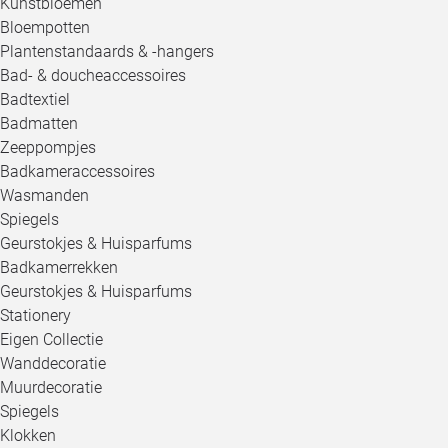
Kunstbloemen
Bloempotten
Plantenstandaards & -hangers
Bad- & doucheaccessoires
Badtextiel
Badmatten
Zeeppompjes
Badkameraccessoires
Wasmanden
Spiegels
Geurstokjes & Huisparfums
Badkamerrekken
Geurstokjes & Huisparfums
Stationery
Eigen Collectie
Wanddecoratie
Muurdecoratie
Spiegels
Klokken