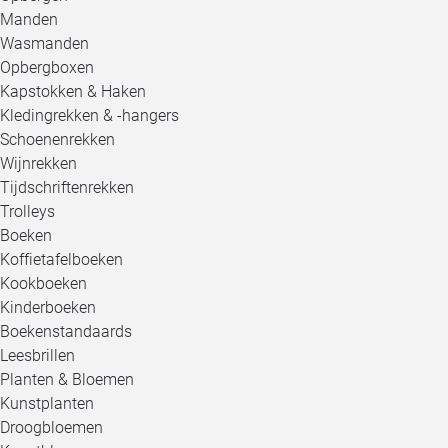
Manden
Wasmanden
Opbergboxen
Kapstokken & Haken
Kledingrekken & -hangers
Schoenenrekken
Wijnrekken
Tijdschriftenrekken
Trolleys
Boeken
Koffietafelboeken
Kookboeken
Kinderboeken
Boekenstandaards
Leesbrillen
Planten & Bloemen
Kunstplanten
Droogbloemen