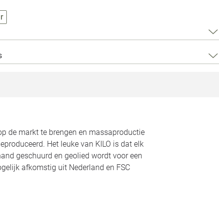
Loods 5 Za
r
Loods 5 Gara
s
Alle openingst
 op de markt te brengen en massaproductie
eproduceerd. Het leuke van KILO is dat elk
hand geschuurd en geolied wordt voor een
gelijk afkomstig uit Nederland en FSC