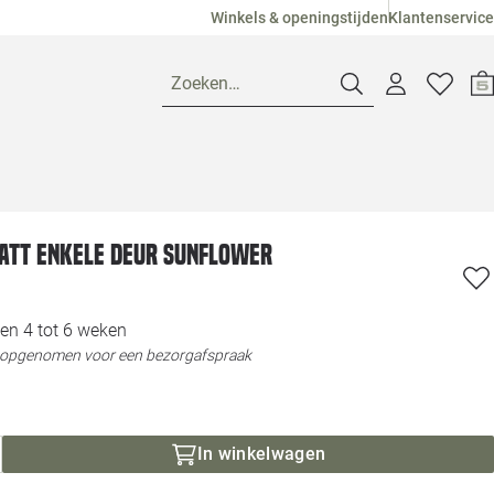
Winkels & openingstijden
Klantenservice
Zoeken…
Openingstijden
att enkele deur Sunflower
Pagina suggesties
Loods 5 Ame
Winkels
Loods 5 Dui
en 4 tot 6 weken
t opgenomen voor een bezorgafspraak
Klantenservice
Loods 5 Maas
Veelgestelde vragen
Loods 5 Slie
In winkelwagen