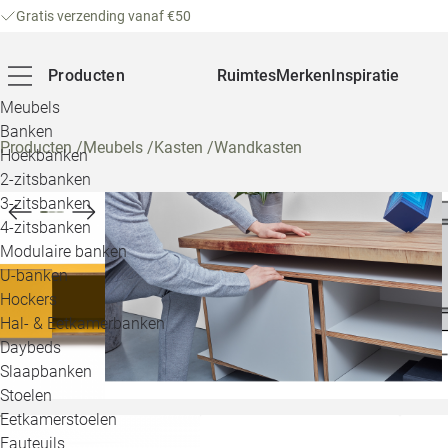
Gratis verzending vanaf €50
Producten
Ruimtes
Merken
Inspiratie
Meubels
Banken
Producten
/
Meubels
/
Kasten
/
Wandkasten
Hoekbanken
2-zitsbanken
3-zitsbanken
4-zitsbanken
Modulaire banken
U-banken
Hockers
Hal- & Eetkamerbanken
Daybeds
Slaapbanken
Stoelen
Eetkamerstoelen
Fauteuils